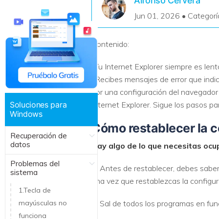
Alfonso Cervera
Recuperar Datos de Linux
Jun 01, 2026 • Categorí
Recuperar Datos de NAS
Contenido:
¿Tu Internet Explorer siempre es le
¿Recibes mensajes de error que indi
por una configuración del navegador
Soluciones para
Internet Explorer. Sigue los pasos p
Windows
Cómo restablecer la c
Recuperación de
datos
Hay algo de lo que necesitas ocu
Problemas del
1. Antes de restablecer, debes sabe
sistema
una vez que restablezcas la configur
1.Tecla de
mayúsculas no
2. Sal de todos los programas en func
funciona