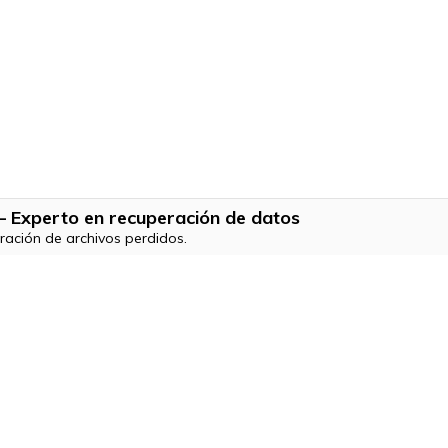
 Experto en recuperación de datos
ración de archivos perdidos.
Productos
Wondershare
ilmora
Centro de creatividad
niConverter
Sobre nosotros