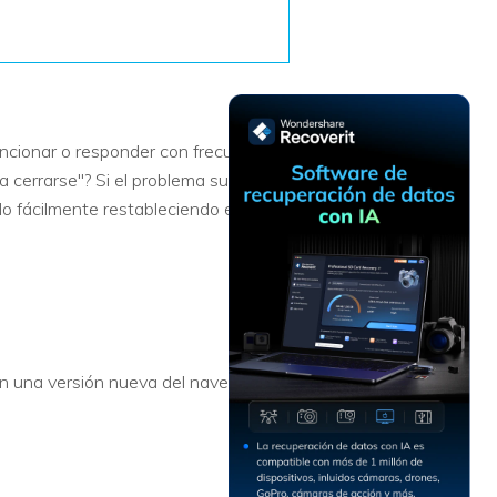
Recuperar
Escenarios de Pérdida
Documentos
de Datos
Recuperar
Recuperar
Recuperar
Recuperar
Excel
Word
Sistema
Datos
Windows
Borrados
ncionar o responder con frecuencia?
Recuperar
Recuperar
a cerrarse"? Si el problema sucede
ZIP
PPT
Recuperar
Recuperar
o fácilmente restableciendo el
Datos
Post-Reset
Recuperar
Recuperar
Formateados
Email
PDF
Recuperar
Recuperar
Disco RAW
Disco Dañado
Recuperar
on una versión nueva del navegador
datos en
RAID
Nuevo