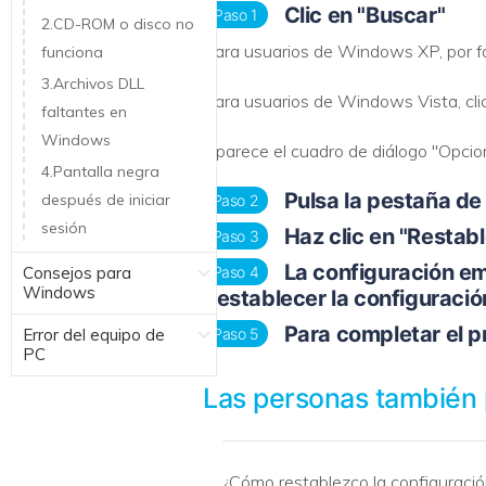
Clic en "Buscar"
Paso 1
2.CD-ROM o disco no
Para usuarios de Windows XP, por favo
funciona
3.Archivos DLL
Para usuarios de Windows Vista, clic
faltantes en
Windows
Aparece el cuadro de diálogo "Opcion
4.Pantalla negra
Pulsa la pestaña de
después de iniciar
Paso 2
sesión
Haz clic en "Restabl
Paso 3
La configuración em
Consejos para
Paso 4
Windows
Restablecer la configuración
Para completar el pr
Error del equipo de
Paso 5
PC
Las personas también
¿Cómo restablezco la configuració