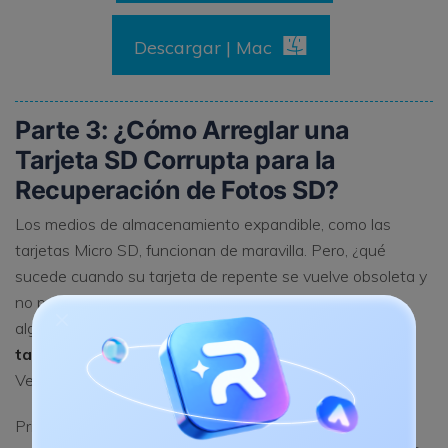
Descargar | Mac
Parte 3: ¿Cómo Arreglar una
Tarjeta SD Corrupta para la
Recuperación de Fotos SD?
Los medios de almacenamiento expandible, como las
tarjetas Micro SD, funcionan de maravilla. Pero, ¿qué
sucede cuando su tarjeta de repente se vuelve obsoleta y
no puede leer ni ver ningún dato? Lo creas o no, hay
algunas soluciones útiles para ayudarte a
arreglar la
tarjeta SD corrupta
y restaurar fotos de la tarjeta SD.
Veamos algunos de estas.
Primero, para verificar si su tarjeta Micro SD está