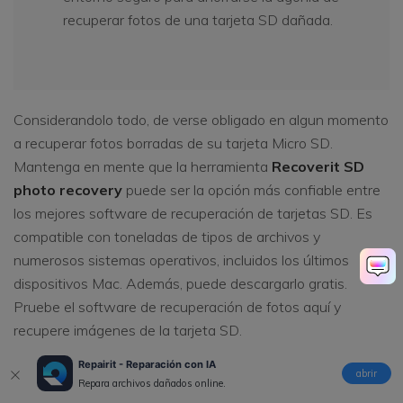
recuperar fotos de una tarjeta SD dañada.
Considerandolo todo, de verse obligado en algun momento
a recuperar fotos borradas de su tarjeta Micro SD.
Mantenga en mente que la herramienta
Recoverit SD
photo recovery
puede ser la opción más confiable entre
los mejores software de recuperación de tarjetas SD. Es
compatible con toneladas de tipos de archivos y
numerosos sistemas operativos, incluidos los últimos
dispositivos Mac. Además, puede descargarlo gratis.
Pruebe el software de recuperación de fotos aquí y
recupere imágenes de la tarjeta SD.
Repairit - Reparación con IA
abrir
Repara archivos dañados online.
vaya a
recuperar videos y películas
si es necesario.