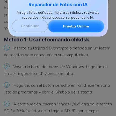
realmente dañada, puede intentar conectar su tarjeta SD
Reparador de Fotos con IA
a otro dispositivo, ya que a veces algunos dispositivos no
Arregla fotos dañadas, mejora su nitidez y revive tus
pueden leer una tarjeta SD o no pueden ser compatibles
recuerdos más valiosos con el poder de la IA.
con ella. Si no funciona, puede probar los siguientes
Continuar
Prueba Online
métodos.
Metodo 1: Usar el comando chkdsk.
1
Inserte su tarjeta SD corrupta o dañada en un lector
de tarjetas para conectarla a su computadora.
2
Vaya a la barra de tareas de Windows, haga clic en
"Inicio", ingrese "cmd" y presione Intro.
3
Haga clic con el botón derecho en "cmd. exe" en una
lista de programas y abra el Símbolo del sistema.
4
A continuación, escriba "chkdsk /X /f letra de la tarjeta
SD:" o "chkdsk letra de la tarjeta SD: /f", por ejemplo,