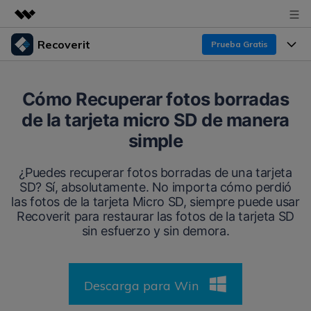
Recoverit
Prueba Gratis
Productos destacados
Creatividad digital con AIGC
Productos
Empresas
Cómo Recuperar fotos borradas
Utilidades
de la tarjeta micro SD de manera
Resumen
Funciones
Recoverit para Windows
Quiénes somos
simple
Soluciones
Líder en recuperación para Windows
Recuperar de Unidades
Recursos
¿Puedes recuperar fotos borradas de una tarjeta
Sala de prensa
Pruébalo Gratis
SD? Sí, absolutamente. No importa cómo perdió
Recuperar Medios Borrados
las fotos de la tarjeta Micro SD, siempre puede usar
Por qué Recoverit
Tienda
Recoverit para restaurar las fotos de la tarjeta SD
Soluciones de Recuperación Exclusivas
Nuevo
sin esfuerzo y sin demora.
Experto en Recuperación de Datos
Recoverit para Mac
Guía
Recuperar Documentos
Soporte
Recupera datos ilimitados del sistema Mac
Historias de Clientes
Descarga para Win
Escenarios de Pérdida de Datos
Pruébalo Gratis
DESCARGAR
Sign In
Temas Destacados