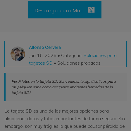
VER TODAS LAS FUNCIONES
Descarga para Mac
search
Recoverit Gratis
Recupera datos perdidos/eliminados gratis
Pruébalo Gratis
Alfonso Cervera
Jun 16, 2026 • Categoría:
Soluciones para
tarjetas SD
• Soluciones probadas
Otros Productos
Perdí fotos en la tarjeta SD. Son realmente significativas para
Repairit - Reparar Datos
mí. ¿Alguien sabe cómo recuperar imágenes borradas de la
UBackit - Respaldar Datos
tarjeta SD?
La tarjeta SD es una de las mejores opciones para
almacenar datos y fotos importantes de forma segura. Sin
embargo, son muy frágiles lo que puede causar pérdida de