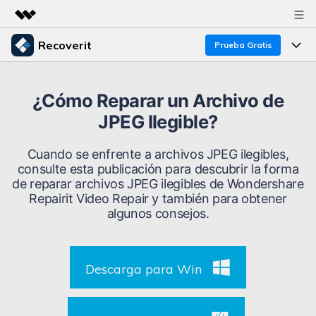
Recoverit
Prueba Gratis
Productos destacados
Creatividad digital con AIGC
Productos
Empresas
¿Cómo Reparar un Archivo de
Utilidades
JPEG Ilegible?
Resumen
Funciones
Recoverit para Windows
Quiénes somos
Soluciones
Cuando se enfrente a archivos JPEG ilegibles,
Líder en recuperación para Windows
Recuperar de Unidades
consulte esta publicación para descubrir la forma
Recursos
Sala de prensa
de reparar archivos JPEG ilegibles de Wondershare
Pruébalo Gratis
Recuperar Medios Borrados
Repairit Video Repair y también para obtener
Por qué Recoverit
algunos consejos.
Tienda
Soluciones de Recuperación Exclusivas
Nuevo
Experto en Recuperación de Datos
Recoverit para Mac
Guía
Recuperar Documentos
Soporte
Descarga para Win
Recupera datos ilimitados del sistema Mac
Historias de Clientes
Escenarios de Pérdida de Datos
Pruébalo Gratis
DESCARGAR
Sign In
Temas Destacados