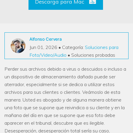
Descarga para Mac
VER TODAS LAS FUNCIONES
search
Recoverit Gratis
Recupera datos perdidos/eliminados gratis
Alfonso Cervera
Pruébalo Gratis
Jun 01, 2026 • Categoría:
Soluciones para
Foto/Video/Audio
• Soluciones probadas
Perder sus archivos debido a virus o descuidos o incluso a
Otros Productos
un dispositivo de almacenamiento dañado puede ser
aterrador, especialmente si se dedica a utilizar estos
Repairit - Reparar Datos
archivos para sus clientes o clientes. Veámoslo de esta
UBackit - Respaldar Datos
manera. Usted es abogado y de alguna manera obtiene
una foto que se supone que reivindica a su cliente y en la
mañana del día en que se supone que esa foto debe
aparecer en el tribunal, descubre que es ilegible.
Desesperación, desesperación total sería su caso,