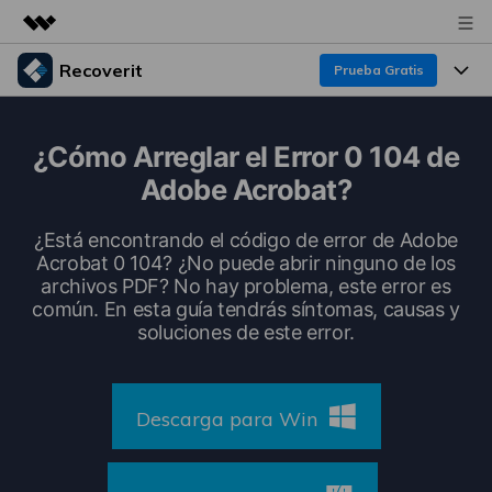
Recoverit
Prueba Gratis
Productos destacados
Creatividad digital con AIGC
Productos
Empresas
¿Cómo Arreglar el Error 0 104 de
Utilidades
Adobe Acrobat?
Resumen
Funciones
Recoverit para Windows
Quiénes somos
Soluciones
¿Está encontrando el código de error de Adobe
Líder en recuperación para Windows
Recuperar de Unidades
Acrobat 0 104? ¿No puede abrir ninguno de los
Recursos
Sala de prensa
archivos PDF? No hay problema, este error es
Pruébalo Gratis
Recuperar Medios Borrados
común. En esta guía tendrás síntomas, causas y
Por qué Recoverit
soluciones de este error.
Tienda
Soluciones de Recuperación Exclusivas
Nuevo
Experto en Recuperación de Datos
Recoverit para Mac
Guía
Recuperar Documentos
Soporte
Descarga para Win
Recupera datos ilimitados del sistema Mac
Historias de Clientes
Escenarios de Pérdida de Datos
Pruébalo Gratis
DESCARGAR
Sign In
Temas Destacados