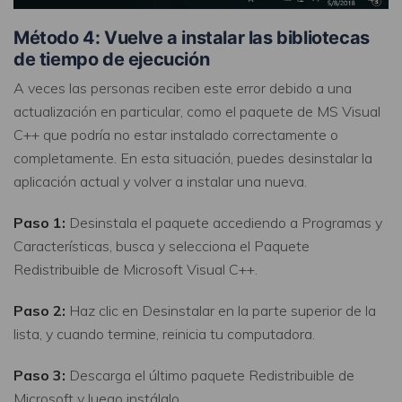
Método 4: Vuelve a instalar las bibliotecas
de tiempo de ejecución
A veces las personas reciben este error debido a una
actualización en particular, como el paquete de MS Visual
C++ que podría no estar instalado correctamente o
completamente. En esta situación, puedes desinstalar la
aplicación actual y volver a instalar una nueva.
Reparador de Fotos con IA
Arregla fotos dañadas, mejora su nitidez y revive tus
Paso 1:
Desinstala el paquete accediendo a Programas y
recuerdos más valiosos con el poder de la IA.
Características, busca y selecciona el Paquete
Continuar
Prueba Online
Redistribuible de Microsoft Visual C++.
Paso 2:
Haz clic en Desinstalar en la parte superior de la
lista, y cuando termine, reinicia tu computadora.
Paso 3:
Descarga el último paquete Redistribuible de
Microsoft y luego instálalo.