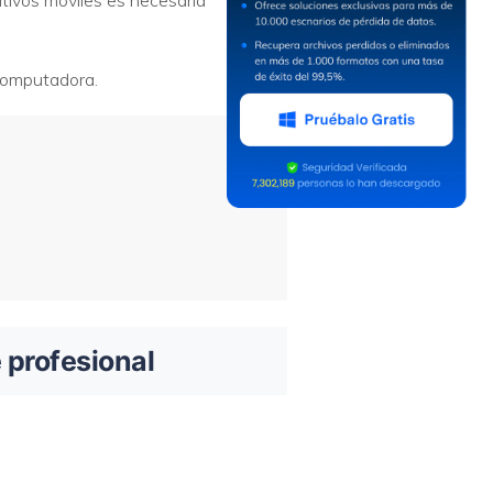
itivos móviles es necesaria
omputadora.
 profesional