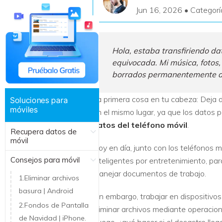
Jun 16, 2026 • Categorí
Recuperar Datos de Linux
Recuperar Datos de NAS
Hola, estaba transfiriendo dat
equivocada. Mi música, fotos
borrados permanentemente de 
La primera cosa en tu cabeza: Deja d
Soluciones para
móviles
en el mismo lugar, ya que los datos 
datos del teléfono móvil
.
Recupera datos de
móvil
Hoy en día, junto con los teléfonos 
Consejos para móvil
inteligentes por entretenimiento, par
manejar documentos de trabajo.
1.Eliminar archivos
basura | Android
Sin embargo, trabajar en dispositiv
2.Fondos de Pantalla
eliminar archivos mediante operacion
de Navidad | iPhone.