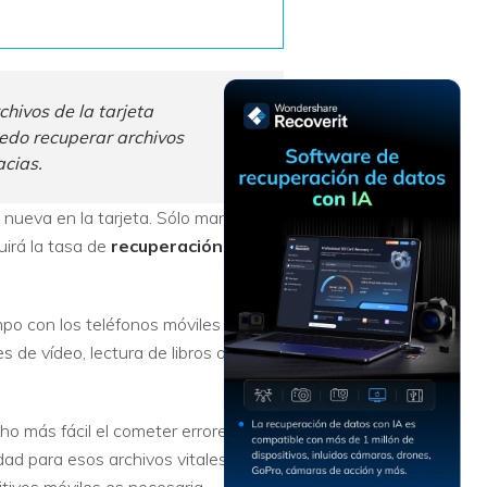
Recuperar
Escenarios de Pérdida
Documentos
de Datos
Recuperar
Recuperar
Recuperar
Recuperar
Excel
Word
Sistema
Datos
chivos de la tarjeta
Windows
Borrados
edo recuperar archivos
Recuperar
Recuperar
cias.
ZIP
PPT
Recuperar
Recuperar
Datos
Post-Reset
 nueva en la tarjeta. Sólo mantenlo
Recuperar
Recuperar
Formateados
uirá la tasa de
recuperación de
Email
PDF
Recuperar
Recuperar
Disco RAW
Disco Dañado
mpo con los teléfonos móviles
 de vídeo, lectura de libros o incluso
Recuperar
datos en
RAID
Nuevo
ho más fácil el cometer errores como
ad para esos archivos vitales.