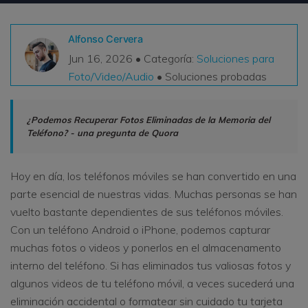
VER TODAS LAS FUNCIONES
Alfonso Cervera
search
Recoverit Gratis
Jun 16, 2026 • Categoría:
Soluciones para
Foto/Video/Audio
• Soluciones probadas
Recupera datos perdidos/eliminados gratis
Pruébalo Gratis
¿Podemos Recuperar Fotos Eliminadas de la Memoria del
Teléfono? - una pregunta de Quora
Otros Productos
Hoy en día, los teléfonos móviles se han convertido en una
parte esencial de nuestras vidas. Muchas personas se han
Repairit - Reparar Datos
vuelto bastante dependientes de sus teléfonos móviles.
UBackit - Respaldar Datos
Con un teléfono Android o iPhone, podemos capturar
muchas fotos o videos y ponerlos en el almacenamento
interno del teléfono. Si has eliminados tus valiosas fotos y
algunos videos de tu teléfono móvil, a veces sucederá una
eliminación accidental o formatear sin cuidado tu tarjeta