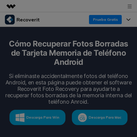
Recoverit
Prueba Gratis
Productos destacados
Creatividad digital con AIGC
Productos
Empresas
Cómo Recuperar Fotos Borradas
Utilidades
de Tarjeta Memoria de Teléfono
Resumen
Funciones
Recoverit para Windows
Quiénes somos
Android
Soluciones
Líder en recuperación para Windows
Recuperar de Unidades
Recursos
Si eliminaste accidentalmente fotos del teléfono
Sala de prensa
Pruébalo Gratis
Android, en esta página puede obtener el software
Recuperar Medios Borrados
Recoverit Foto Recovery para ayudarte a
Por qué Recoverit
Tienda
recuperar fotos borradas de la memoria interna del
Soluciones de Recuperación Exclusivas
Nuevo
teléfono Anroid.
Experto en Recuperación de Datos
Recoverit para Mac
Guía
Recuperar Documentos
Soporte
Descarga Para Win
Descarga Para Mac
Recupera datos ilimitados del sistema Mac
Historias de Clientes
Escenarios de Pérdida de Datos
Pruébalo Gratis
DESCARGAR
Sign In
Temas Destacados