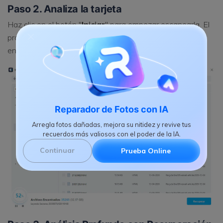
Paso 2. Analiza la tarjeta
Haz clic en el botón "
Iniciar
" para empezar escanearla. El
proceso terminará en unos minutos y las fotos
encontradas se mostrarán en la ventana.
Reparador de Fotos con IA
Arregla fotos dañadas, mejora su nitidez y revive tus
recuerdos más valiosos con el poder de la IA.
Continuar
Prueba Online