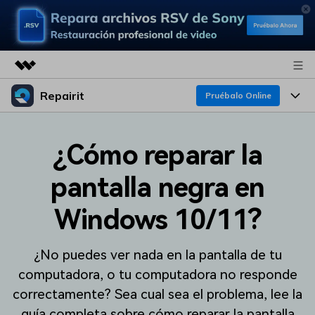
Repairit
Productos destacados
Pruébalo Online
Creatividad digital con AIGC
Productos
Empresas
Utilidades
¿Cómo reparar la
Resumen
Funciones
Quiénes somos
pantalla negra en
Soluciones
Repairit
IA
Para PC
Sala de prensa
¿Por qué Repairit?
Windows 10/11?
Repara y mejora archivos con IA
multiplataforma
En Línea
Experto en Reparación de Datos
Tienda
Recursos
¿No puedes ver nada en la pantalla de tu
Pruébalo Gratis
Perspectiva Tecnológica
Soporte
Soluciones de Video
computadora, o tu computadora no responde
Precios
Guías y Soporte
correctamente? Sea cual sea el problema, lee la
Soluciones de Archivos
guía completa sobre cómo reparar la pantalla