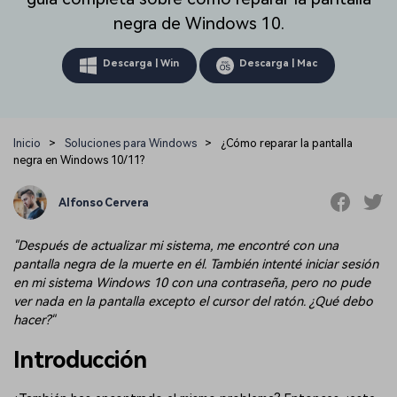
Repairit Toolkit
Abre la app
Iniciar sesión
Soluciones de Fotos
negra de Windows 10.
Repairit en Línea
IA
Repara profesionalmente tus videos, fotos,
Repara y mejora archivos en línea
documentos y audios con inteligencia artificial.
Soluciones de Audio
Descarga | Win
Descarga | Mac
Pruébalo en Línea
Descubre Más Soluciones
Repairit for Email
Recupera sin complicaciones tus archivos
Inicio
>
Soluciones para Windows
>
¿Cómo reparar la pantalla
PST/OST y correos electrónicos eliminados de
negra en Windows 10/11?
Outlook.
Repairit for Email
Alfonso Cervera
Repara correos dañados de Outlook
"Después de actualizar mi sistema, me encontré con una
Pruébalo Gratis
pantalla negra de la muerte en él. También intenté iniciar sesión
en mi sistema Windows 10 con una contraseña, pero no pude
ver nada en la pantalla excepto el cursor del ratón. ¿Qué debo
hacer?"
Introducción