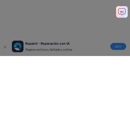
Repairit - Reparación con IA
abrir
Repara archivos dañados online.
Productos
Wondershare
Explorar IA
Centro de soporte