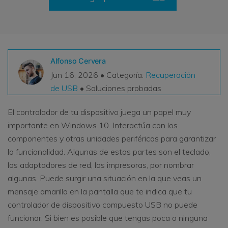
VER TODAS LAS FUNCIONES
search
Recoverit Gratis
Recupera datos perdidos/eliminados gratis
Alfonso Cervera
Jun 16, 2026 • Categoría:
Recuperación
Pruébalo Gratis
de USB
• Soluciones probadas
El controlador de tu dispositivo juega un papel muy
importante en Windows 10. Interactúa con los
Otros Productos
componentes y otras unidades periféricas para garantizar
Repairit - Reparar Datos
la funcionalidad. Algunas de estas partes son el teclado,
UBackit - Respaldar Datos
los adaptadores de red, las impresoras, por nombrar
algunas. Puede surgir una situación en la que veas un
mensaje amarillo en la pantalla que te indica que tu
controlador de dispositivo compuesto USB no puede
funcionar. Si bien es posible que tengas poca o ninguna