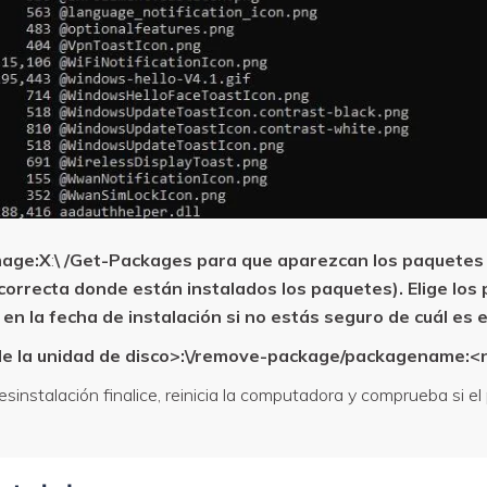
mage:X
:
\ /Get-Packages
para que aparezcan los paquetes i
d correcta donde están instalados los paquetes). Elige lo
 la fecha de instalación si no estás seguro de cuál es e
de la unidad de disco>
:\/remove-package/packagename:
<
sinstalación finalice, reinicia la computadora y comprueba si el