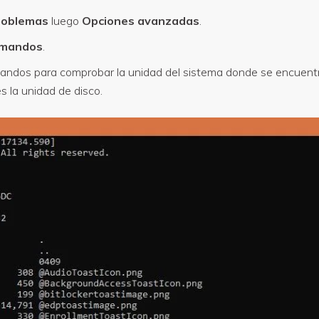
roblemas
luego
Opciones avanzadas
.
comandos
.
mandos para comprobar la unidad del sistema donde se encuen
s la unidad de disco.