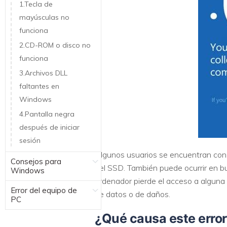
1.Tecla de
mayúsculas no
funciona
2.CD-ROM o disco no
funciona
3.Archivos DLL
faltantes en
Windows
4.Pantalla negra
después de iniciar
sesión
Algunos usuarios se encuentran con e
Consejos para
del SSD. También puede ocurrir en buc
Windows
ordenador pierde el acceso a alguna 
Error del equipo de
de datos o de daños.
PC
¿Qué causa este erro