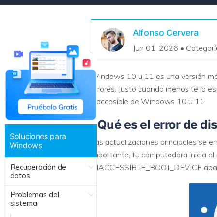
Recuperar Datos de Linux
Alfonso Cervera
Recuperar Datos de NAS
Jun 01, 2026 • Categorí
Windows 10 u 11 es una versión más 
errores. Justo cuando menos te lo es
inaccesible de Windows 10 u 11.
¿Qué es el error de di
Soluciones para
Las actualizaciones principales se 
Windows
importante, tu computadora inicia el 
Recuperación de
INACCESSIBLE_BOOT_DEVICE aparece
datos
Problemas del
sistema