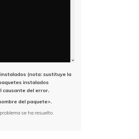
nstalados (nota: sustituye la
s paquetes instalados
l causante del error.
nombre del paquete>.
 problema se ha resuelto.