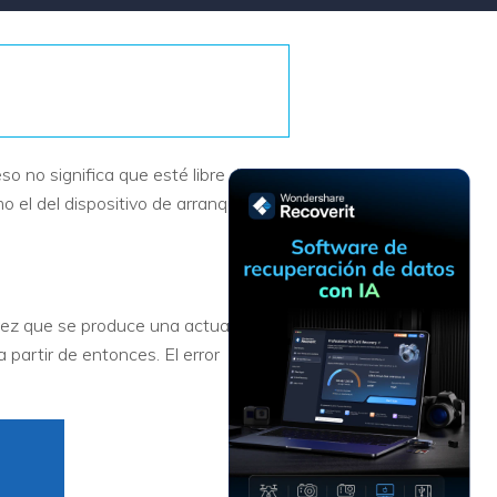
Recuperar
Escenarios de Pérdida
Documentos
de Datos
Recuperar
Recuperar
Recuperar
Recuperar
Excel
Word
Sistema
Datos
Windows
Borrados
Recuperar
Recuperar
 no significa que esté libre de
ZIP
PPT
Recuperar
Recuperar
 el del dispositivo de arranque
Datos
Post-Reset
Recuperar
Recuperar
Formateados
Email
PDF
Recuperar
Recuperar
Disco RAW
Disco Dañado
ez que se produce una actualización
 partir de entonces. El error
Recuperar
datos en
RAID
Nuevo