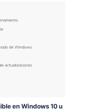
cenamiento
te
rminado de Windows
o
ale actualizaciones
sible en Windows 10 u