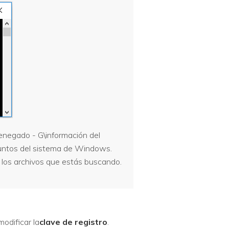
enegado - G\información del
puntos del sistema de Windows.
r los archivos que estás buscando.
modificar la
clave de registro
.