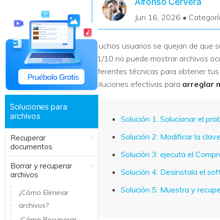
Alfonso Cervera
Recuperar Datos de Linux
Jun 16, 2026 • Categorí
Recuperar Datos de NAS
Muchos usuarios se quejan de que s
11/10 no puede mostrar archivos ocu
diferentes técnicas para obtener tu
soluciones efectivas para
arreglar 
Soluciones para
archivos
Solución 1. Solucionar el p
Solución 2: Modificar la clav
Recuperar
documentos
Solución 3: ejecuta el Comp
Borrar y recuperar
Solución 4: Desinstala el sof
archivos
Solución 5: Muestra y recup
¿Cómo Eliminar
archivos?
¿Cómo Recuperar