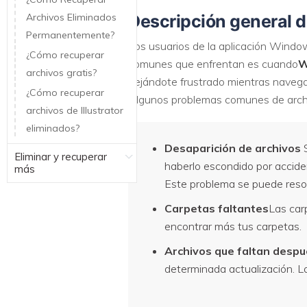
Archivos Eliminados
Descripción general d
Permanentemente?
Los usuarios de la aplicación Windo
¿Cómo recuperar
comunes que enfrentan es cuando
W
archivos gratis?
dejándote frustrado mientras navegas
¿Cómo recuperar
Algunos problemas comunes de archi
archivos de Illustrator
eliminados?
Desaparición de archivos
S
Eliminar y recuperar
haberlo escondido por accide
más
Este problema se puede resol
Carpetas faltantes
Las car
encontrar más tus carpetas.
Archivos que faltan despu
determinada actualización. L