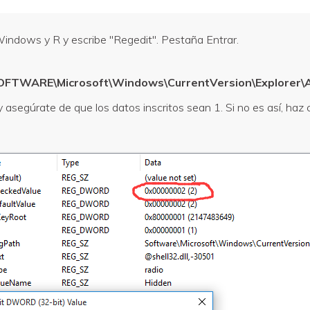
indows y R y escribe "Regedit". Pestaña Entrar.
TWARE\Microsoft\Windows\CurrentVersion\Explorer\
y asegúrate de que los datos inscritos sean 1. Si no es así, haz c