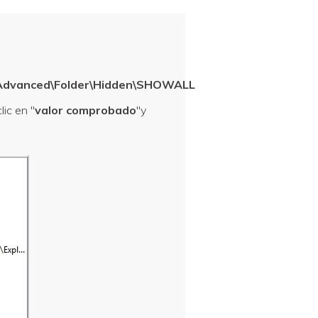
Advanced\Folder\Hidden\SHOWALL
lic en "
valor comprobado
"y