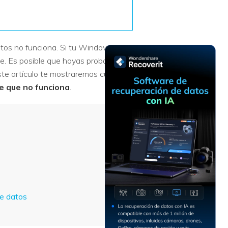
Recuperar
Escenarios de Pérdida
Documentos
de Datos
Recuperar
Recuperar
Recuperar
Recuperar
tos no funciona. Si tu Windows
Excel
Word
Sistema
Datos
te. Es posible que hayas probado
Windows
Borrados
Recuperar
Recuperar
ste artículo te mostraremos cuatro
ZIP
PPT
Recuperar
Recuperar
e que no funciona
.
Datos
Post-Reset
Recuperar
Recuperar
Formateados
Email
PDF
Recuperar
Recuperar
Disco RAW
Disco Dañado
Recuperar
datos en
RAID
de datos
Nuevo