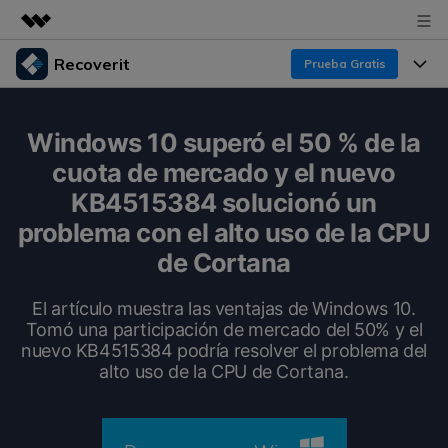
Recoverit
Prueba Gratis
Productos destacados
Creatividad digital con AIGC
Productos
Empresas
Windows 10 superó el 50 % de la
Utilidades
cuota de mercado y el nuevo
Resumen
Funciones
Recoverit para Windows
Quiénes somos
KB4515384 solucionó un
Soluciones
Líder en recuperación para Windows
Recuperar de Unidades
problema con el alto uso de la CPU
Recursos
Sala de prensa
de Cortana
Pruébalo Gratis
Recuperar Medios Borrados
Por qué Recoverit
El artículo muestra las ventajas de Windows 10.
Tienda
Soluciones de Recuperación Exclusivas
Nuevo
Tomó una participación de mercado del 50% y el
Experto en Recuperación de Datos
nuevo KB4515384 podría resolver el problema del
Recoverit para Mac
Guía
Recuperar Documentos
Soporte
alto uso de la CPU de Cortana.
Recupera datos ilimitados del sistema Mac
Historias de Clientes
Escenarios de Pérdida de Datos
Pruébalo Gratis
DESCARGAR
Sign In
Temas Destacados