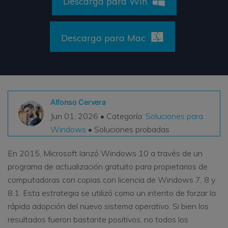
Descarga para Win
VER TODAS LAS FUNCIONES
Descarga para Mac
search
Recoverit Gratis
Recupera datos perdidos/eliminados gratis
Pruébalo Gratis
Alfonso Cervera
Jun 01, 2026 • Categoría:
Soluciones para
Otros Productos
Windows
• Soluciones probadas
Repairit - Reparar Datos
En 2015, Microsoft lanzó Windows 10 a través de un
UBackit - Respaldar Datos
programa de actualización gratuito para propietarios de
computadoras con copias con licencia de Windows 7, 8 y
8.1. Esta estrategia se utilizó como un intento de forzar la
rápida adopción del nuevo sistema operativo. Si bien los
resultados fueron bastante positivos, no todos los