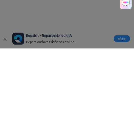
Repairit - Reparación con IA
abrir
Repara archivos dañados online.
Productos
Wondershare
Explorar IA
Centro de soporte