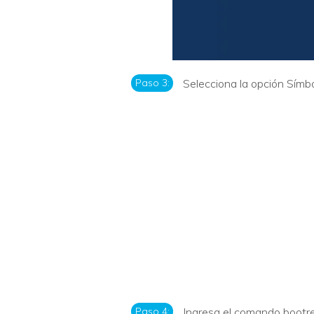
Paso 3:
Selecciona la opción Símbo
Paso 4:
Ingresa el comando bootre