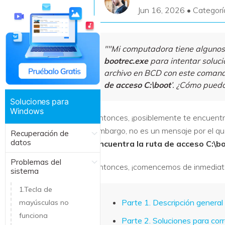
Jun 16, 2026 • Categorí
Recuperar Datos de Linux
Recuperar Datos de NAS
""Mi computadora tiene algunos
bootrec.exe
para intentar soluc
archivo en BCD con este coman
de acceso C:\boot
’. ¿Cómo puedo
Soluciones para
Windows
Entonces, ¡posiblemente te encuentr
embargo, no es un mensaje por el q
Recuperación de
datos
encuentra la ruta de acceso C:\b
Problemas del
Entonces, ¡comencemos de inmediat
sistema
1.Tecla de
Parte 1. Descripción general 
mayúsculas no
funciona
Parte 2. Soluciones para corr