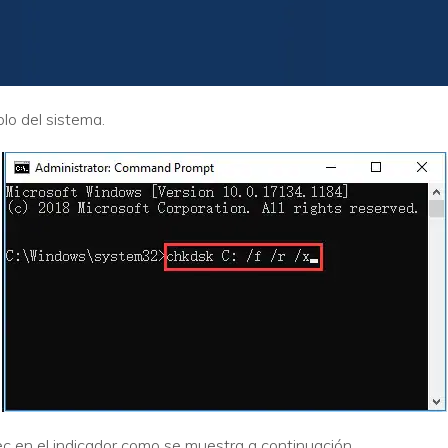
lo del sistema.
c en el indicador como se muestra a continuación.