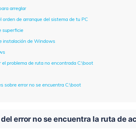
ara arreglar
VER TODAS LAS FUNCIONES
el orden de arranque del sistema de tu PC
 superficie
e instalación de Windows
ows
r el problema de ruta no encontrada C:\boot
s sobre error no se encuentra C:\boot
del error no se encuentra la ruta de a