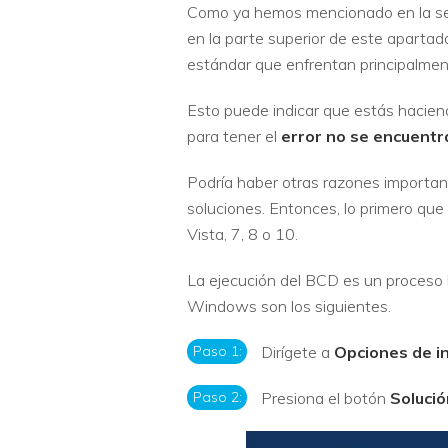
Como ya hemos mencionado en la secc
en la parte superior de este apartado
estándar que enfrentan principalme
Esto puede indicar que estás hacie
para tener el
error
no se encuentra
Podría haber otras razones important
soluciones. Entonces, lo primero qu
Vista, 7, 8 o 10.
La ejecución del BCD es un proceso 
Windows son los siguientes.
Paso 1:
Dirígete a
Opciones de i
Paso 2:
Presiona el botón
Soluci