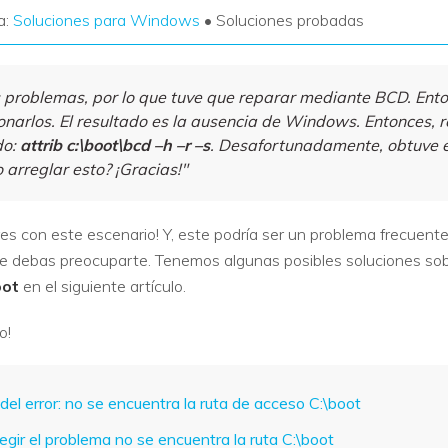
a:
Soluciones para Windows
• Soluciones probadas
 problemas, por lo que tuve que reparar mediante BCD. Ento
ionarlos. El resultado es la ausencia de Windows. Entonces, 
do:
attrib c:\boot\bcd –h –r –s
. Desafortunadamente, obtuve el
 arreglar esto? ¡Gracias!"
es con este escenario! Y, este podría ser un problema frecuen
ue debas preocuparte. Tenemos algunas posibles soluciones so
oot
en el siguiente artículo.
o!
del error: no se encuentra la ruta de acceso C:\boot
egir el problema no se encuentra la ruta C:\boot