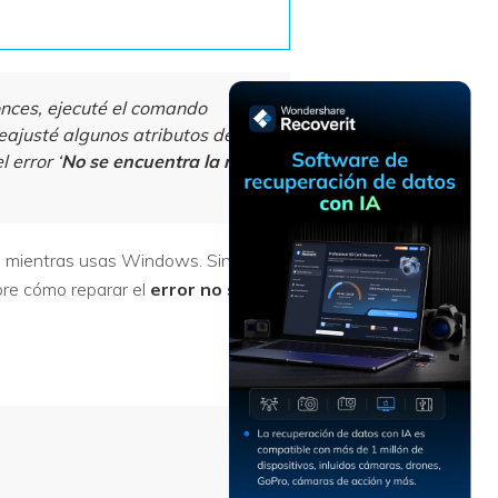
Recuperar
Escenarios de Pérdida
Documentos
de Datos
Recuperar
Recuperar
Recuperar
Recuperar
Excel
Word
Sistema
Datos
nces, ejecuté el comando
Windows
Borrados
reajusté algunos atributos de
Recuperar
Recuperar
 error ‘
No se encuentra la ruta
ZIP
PPT
Recuperar
Recuperar
Datos
Post-Reset
Recuperar
Recuperar
Formateados
te mientras usas Windows. Sin
Email
PDF
Recuperar
bre cómo reparar el
error
no se
Recuperar
Disco RAW
Disco Dañado
Recuperar
datos en
RAID
Nuevo