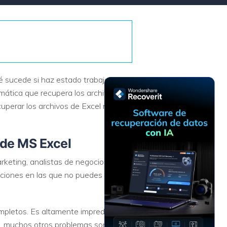
Recuperar
Escenarios de Pérdida
Documentos
de Datos
Recuperar
Recuperar
Recuperar
Recuperar
Excel
Word
Sistema
Datos
Windows
Borrados
Recuperar
Recuperar
ué sucede si haz estado trabajando
ZIP
PPT
Recuperar
Recuperar
omática que recupera los archivos de
Datos
Post-Reset
perar los archivos de Excel no
Recuperar
Recuperar
Formateados
Email
PDF
Recuperar
Recuperar
Disco RAW
 de MS Excel
Disco Dañado
rketing, analistas de negocios y
Recuperar
uaciones en las que no puedes
datos en
RAID
Nuevo
ompletos. Es altamente impredecible
o, muchos otros problemas son