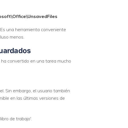
soft\Office\UnsavedFiles
. Es una herramienta conveniente
cluso menos.
guardados
se ha convertido en una tarea mucho
l. Sin embargo, el usuario también
onible en las últimas versiones de
ibro de trabajo'.