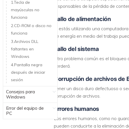
1.Tecla de
responsables de la pérdida de conten
mayúsculas no
funciona
Fallo de alimentación
2.CD-ROM o disco no
Si estás utilizando una computadora 
funciona
de energía en medio del trabajo pued
3.Archivos DLL
Fallo del sistema
faltantes en
Windows
Otro problema común es el bloqueo d
4.Pantalla negra
perderá.
después de iniciar
Corrupción de archivos de 
sesión
Tener un disco duro defectuoso o se
Consejos para
corrupción de archivos.
Windows
Error del equipo de
Errores humanos
PC
Los errores humanos, como no guardar 
pueden conducirte a la eliminación d