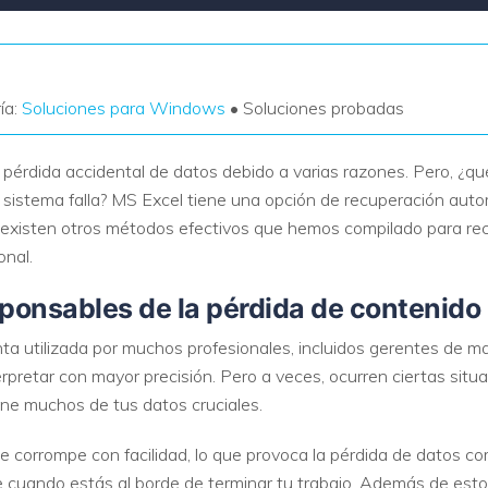
ía:
Soluciones para Windows
• Soluciones probadas
 pérdida accidental de datos debido a varias razones. Pero, ¿q
el sistema falla? MS Excel tiene una opción de recuperación aut
existen otros métodos efectivos que hemos compilado para recu
onal.
sponsables de la pérdida de contenido
 utilizada por muchos profesionales, incluidos gerentes de ma
erpretar con mayor precisión. Pero a veces, ocurren ciertas sit
ene muchos de tus datos cruciales.
 corrompe con facilidad, lo que provoca la pérdida de datos c
e cuando estás al borde de terminar tu trabajo. Además de est