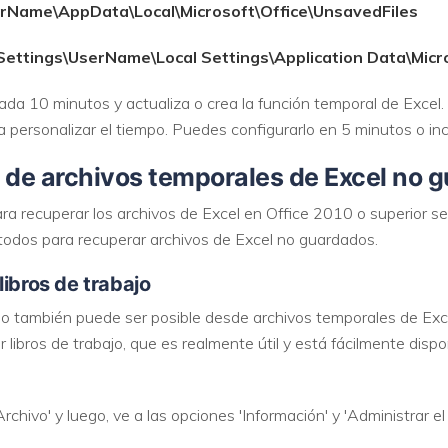
erName\AppData\Local\Microsoft\Office\UnsavedFiles
ettings\UserName\Local Settings\Application Data\Micro
da 10 minutos y actualiza o crea la función temporal de Excel
a personalizar el tiempo. Puedes configurarlo en 5 minutos o in
 de archivos temporales de Excel no 
ara recuperar los archivos de Excel en Office 2010 o superior 
étodos para recuperar archivos de Excel no guardados.
libros de trabajo
do también puede ser posible desde archivos temporales de Exce
r libros de trabajo, que es realmente útil y está fácilmente disp
rchivo' y luego, ve a las opciones 'Información' y 'Administrar el l