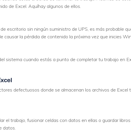
ido de Excel. Aquíhay algunos de ellos.
VER TODAS LAS FUNCIONES
de escritorio sin ningún suministro de UPS, es más probable que
e causar la pérdida de contenido la próxima vez que inicies W
el sistema cuando estás a punto de completar tu trabajo en Ex
Excel
ctores defectuosos donde se almacenan los archivos de Excel te
el trabajo, fusionar celdas con datos en ellas o guardar libros 
e datos.