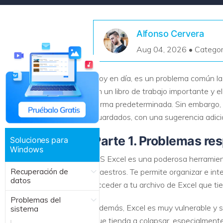
Recuperar Datos de Linux
Alfonso Cervera
Recuperar Datos de NAS
Aug 04, 2026 • Categor
Hoy en día, es un problema común la
en un libro de trabajo importante y 
forma predeterminada. Sin embargo, 
guardados, con una sugerencia adici
Parte 1. Problemas re
Soluciones para
Windows
MS Excel es una poderosa herramienta
Recuperación de
maestros. Te permite organizar e int
datos
acceder a tu archivo de Excel que ti
Problemas del
Además, Excel es muy vulnerable y se
sistema
que tienda a colapsar, especialment