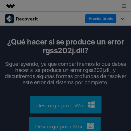
Recoverit
Prueba Gratis
Productos destacados
Creatividad digital con AIGC
Productos
Empresas
¿Qué hacer si se produce un error
Utilidades
rgss202j.dll?
Resumen
Funciones
Recoverit para Windows
Quiénes somos
Soluciones
Sigue leyendo, ya que compartiremos lo que debes
Líder en recuperación para Windows
Recuperar de Unidades
hacer si se produce un error rgss202j.dll, y
Recursos
Sala de prensa
discutiremos algunas formas profundas de resolver
Pruébalo Gratis
Recuperar Medios Borrados
este error del sistema por completo.
Por qué Recoverit
Tienda
Soluciones de Recuperación Exclusivas
Nuevo
Experto en Recuperación de Datos
Descarga para Win
Recoverit para Mac
Guía
Recuperar Documentos
Soporte
Recupera datos ilimitados del sistema Mac
Historias de Clientes
Escenarios de Pérdida de Datos
Descarga para Mac
Pruébalo Gratis
DESCARGAR
Sign In
Temas Destacados