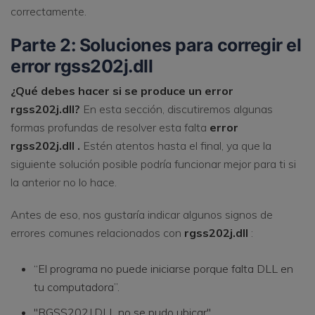
correctamente.
Parte 2: Soluciones para corregir el
error rgss202j.dll
¿Qué debes hacer si se produce un error
rgss202j.dll?
En esta sección, discutiremos algunas
formas profundas de resolver esta falta
error
rgss202j.dll .
Estén atentos hasta el final, ya que la
siguiente solución posible podría funcionar mejor para ti si
la anterior no lo hace.
Antes de eso, nos gustaría indicar algunos signos de
errores comunes relacionados con
rgss202j.dll
:
“El programa no puede iniciarse porque falta DLL en
tu computadora”.
"RGSS202J.DLL no se pudo ubicar".