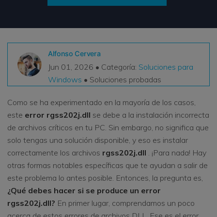
VER TODAS LAS FUNCIONES
search
Recoverit Gratis
Recupera datos perdidos/eliminados gratis
Alfonso Cervera
Jun 01, 2026 • Categoría:
Soluciones para
Pruébalo Gratis
Windows
• Soluciones probadas
Como se ha experimentado en la mayoría de los casos,
este
error rgss202j.dll
se debe a la instalación incorrecta
Otros Productos
de archivos críticos en tu PC. Sin embargo, no significa que
Repairit - Reparar Datos
solo tengas una solución disponible, y eso es instalar
UBackit - Respaldar Datos
correctamente los archivos
rgss202j.dll
. ¡Para nada! Hay
otras formas notables específicas que te ayudan a salir de
este problema lo antes posible. Entonces, la pregunta es,
¿Qué debes hacer si se produce un error
rgss202j.dll?
En primer lugar, comprendamos un poco
acerca de estos errores de archivos DLL. Ese es el error