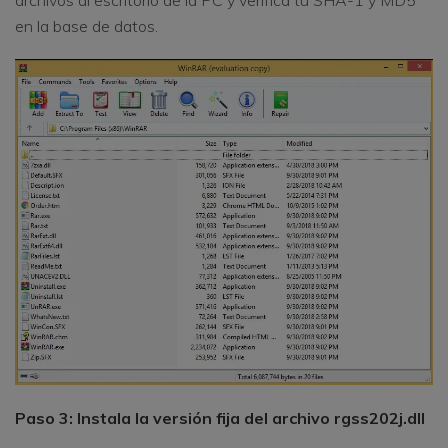
archivos al escritorio de la PC y verifica tu SHA-1 y MD5
en la base de datos.
Paso 3: Instala la versión fija del archivo rgss202j.dll