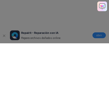
Repairit - Reparación con IA
abrir
Repara archivos dañados online.
Productos
Wondershare
Explorar IA
Centro de soporte