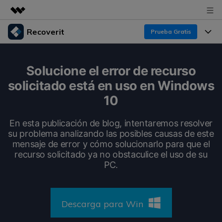
Recoverit
Prueba Gratis
Productos destacados
Creatividad digital con AIGC
Productos
Empresas
Solucione el error de recurso
Utilidades
solicitado está en uso en Windows
Resumen
Funciones
Recoverit para Windows
Quiénes somos
10
Soluciones
Líder en recuperación para Windows
Recuperar de Unidades
Recursos
En esta publicación de blog, intentaremos resolver
Sala de prensa
Pruébalo Gratis
su problema analizando las posibles causas de este
Recuperar Medios Borrados
mensaje de error y cómo solucionarlo para que el
Por qué Recoverit
Tienda
recurso solicitado ya no obstaculice el uso de su
Soluciones de Recuperación Exclusivas
Nuevo
PC.
Experto en Recuperación de Datos
Recoverit para Mac
Guía
Recuperar Documentos
Soporte
Recupera datos ilimitados del sistema Mac
Historias de Clientes
Descarga para Win
Escenarios de Pérdida de Datos
Pruébalo Gratis
DESCARGAR
Sign In
Temas Destacados