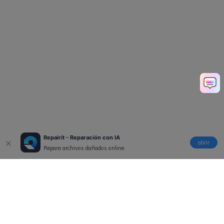
Repairit - Reparación con IA
abrir
Repara archivos dañados online.
Productos
Wondershare