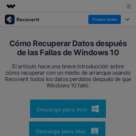
Recoverit
Prueba Gratis
Productos destacados
Creatividad digital con AIGC
Productos
Empresas
Cómo Recuperar Datos después
Utilidades
de las Fallas de Windows 10
Resumen
Funciones
Recoverit para Windows
Quiénes somos
Soluciones
El artículo hace una breve introducción sobre
Líder en recuperación para Windows
Recuperar de Unidades
cómo recuperar con un medio de arranque usando
Recursos
Sala de prensa
Recoverit todos los datos perdidos después de que
Pruébalo Gratis
Recuperar Medios Borrados
Windows 10 falló.
Por qué Recoverit
Tienda
Soluciones de Recuperación Exclusivas
Nuevo
Experto en Recuperación de Datos
Descarga para Win
Recoverit para Mac
Guía
Recuperar Documentos
Soporte
Recupera datos ilimitados del sistema Mac
Historias de Clientes
Escenarios de Pérdida de Datos
Descarga para Mac
Pruébalo Gratis
DESCARGAR
Sign In
Temas Destacados