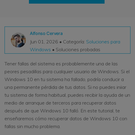
VER TODAS LAS FUNCIONES
search
Recoverit Gratis
Recupera datos perdidos/eliminados gratis
Alfonso Cervera
Jun 01, 2026 • Categoría:
Soluciones para
Pruébalo Gratis
Windows
• Soluciones probadas
Tener fallas del sistema es probablemente una de las
peores pesadillas para cualquier usuario de Windows. Si el
Otros Productos
Windows 10 en tu sistema ha fallado, podría conducir a
Repairit - Reparar Datos
una permanente pérdida de tus datos. Si no puedes iniiar
UBackit - Respaldar Datos
tu sistema de forma habitual, puedes recibir la ayuda de un
medio de arranque de terceros para recuperar datos
después de que Windows 10 falló. En este tutorial, te
enseñaremos cómo recuperar datos de Windows 10 con
fallas sin mucho problema.