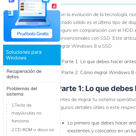
Recuperar Datos de Linux
Con la evolución de la tecnología, 
Recuperar Datos de NAS
estado sólido es el último tipo de 
seguro en comparación con el HDD ex
convencionales con SSD. Este artícul
migrar Windows 8 a SSD.
Soluciones para
Windows
Parte 1: Lo que debes hacer ant
Recuperación de
Parte 2: Cómo migrar Windows 8
datos
Parte 1: Lo que debes
Problemas del
sistema
Antes de migrar tu sistema operati
1.Tecla de
algunos detalles útiles a este respe
mayúsculas no
funciona
Lo primero que debes hacer ante
2.CD-ROM o disco no
existentes y colocarlos en un l