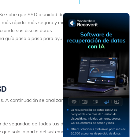
Recuperar
Escenarios de Pérdida
Documentos
de Datos
. Se sabe que SSD o unidad de
Recuperar
Recuperar
Recuperar
Recuperar
ho más rápido, más seguro y más
Excel
Word
Sistema
Datos
lazando sus discos duros
Windows
Borrados
una guía paso a paso para ayudarte a
Recuperar
Recuperar
ZIP
PPT
Recuperar
Recuperar
Datos
Post-Reset
Recuperar
Recuperar
Formateados
Email
PDF
Recuperar
Recuperar
Disco RAW
SD
Disco Dañado
. A continuación se analizan
Recuperar
datos en
RAID
Nuevo
ia de seguridad de todos tus datos
 que solo la parte del sistema