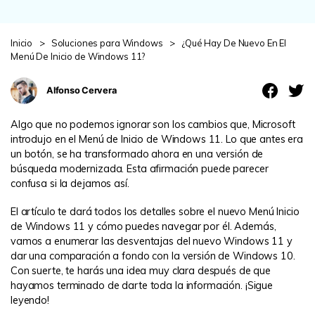
search
VER TODAS LAS FUNCIONES
Inicio
>
Soluciones para Windows
>
¿Qué Hay De Nuevo En El
Recoverit Gratis
Menú De Inicio de Windows 11?
Recupera datos perdidos/eliminados gratis
Alfonso Cervera
Pruébalo Gratis
Algo que no podemos ignorar son los cambios que, Microsoft
introdujo en el Menú de Inicio de Windows 11. Lo que antes era
un botón, se ha transformado ahora en una versión de
búsqueda modernizada. Esta afirmación puede parecer
Otros Productos
confusa si la dejamos así.
Repairit - Reparar Datos
El artículo te dará todos los detalles sobre el nuevo Menú Inicio
UBackit - Respaldar Datos
de Windows 11 y cómo puedes navegar por él. Además,
vamos a enumerar las desventajas del nuevo Windows 11 y
dar una comparación a fondo con la versión de Windows 10.
Con suerte, te harás una idea muy clara después de que
hayamos terminado de darte toda la información. ¡Sigue
leyendo!