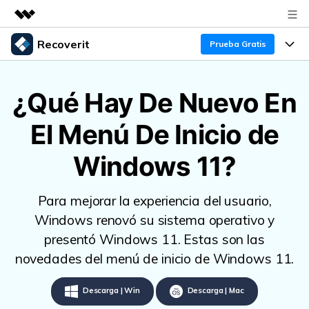
Recoverit
Productos destacados
Prueba Gratis
Creatividad digital con AIGC
Productos
Empresas
Utilidades
¿Qué Hay De Nuevo En
Resumen
Funciones
Quiénes somos
El Menú De Inicio de
Soluciones
Recoverit para Windows
Recuperar de Unidades
Recursos
Sala de prensa
Líder en recuperación para Windows
Windows 11?
Recuperar Medios Borrados
Pruébalo Gratis
Tienda
Por qué Recoverit
Para mejorar la experiencia del usuario,
Soluciones de Recuperación Exclusivas
Nuevo
Experto en Recuperación de Datos
Soporte
Guía
Windows renovó su sistema operativo y
presentó Windows 11. Estas son las
Recuperar Documentos
Recoverit para Mac
Historias de Clientes
novedades del menú de inicio de Windows 11.
DESCARGAR
Sign In
Recupera datos ilimitados del sistema Mac
Escenarios de Pérdida de Datos
Temas Destacados
Descarga | Win
Descarga | Mac
Pruébalo Gratis