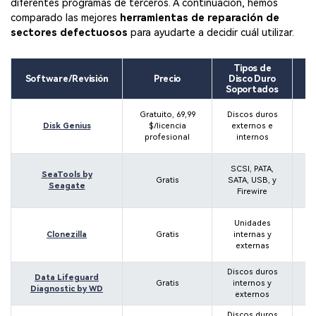
diferentes programas de terceros. A continuación, hemos
comparado las mejores
herramientas de reparación de
sectores defectuosos
para ayudarte a decidir cuál utilizar.
Tipos de
C
Software/Revisión
Precio
Disco Duro
(
Soportados
Gratuito, 69,99
Discos duros
W
Disk Genius
$/licencia
externos e
W
profesional
internos
SCSI, PATA,
SeaTools by
W
Gratis
SATA, USB, y
Seagate
Firewire
Unidades
Clonezilla
Gratis
internas y
externas
Discos duros
Data Lifeguard
Gratis
internos y
X
Diagnostic by WD
externos
Discos duros