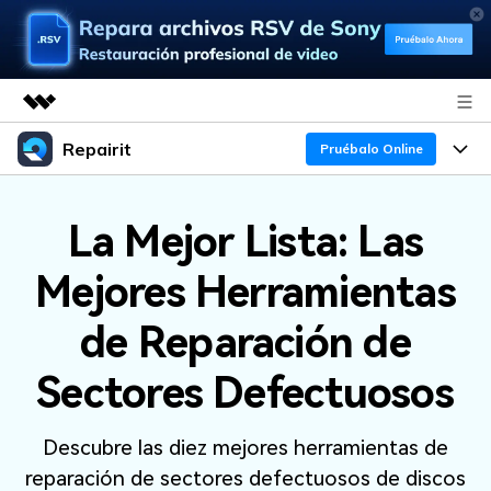
Repairit
Productos destacados
Pruébalo Online
Creatividad digital con AIGC
Productos
Empresas
Utilidades
La Mejor Lista: Las
Resumen
Funciones
Quiénes somos
Mejores Herramientas
Soluciones
Repairit
IA
Para PC
Sala de prensa
¿Por qué Repairit?
de Reparación de
Repara y mejora archivos con IA
multiplataforma
En Línea
Experto en Reparación de Datos
Tienda
Recursos
Sectores Defectuosos
Pruébalo Gratis
Perspectiva Tecnológica
Soporte
Soluciones de Video
Precios
Descubre las diez mejores herramientas de
Guías y Soporte
Soluciones de Archivos
reparación de sectores defectuosos de discos