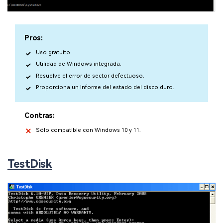
Pros:
Uso gratuito.
Utilidad de Windows integrada.
Reparador de Fotos con IA
Resuelve el error de sector defectuoso.
Proporciona un informe del estado del disco duro.
Arregla fotos dañadas, mejora su nitidez y revive tus
recuerdos más valiosos con el poder de la IA.
Contras:
Aceptar
Prueba Online
Sólo compatible con Windows 10 y 11.
TestDisk