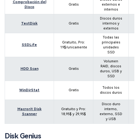
Comprobación del
Gratis
externos e
Disco
internos
Discos duros
TestDisk
Gratis
internos y
externos
Todas las
Gratuito, Pro:
principales
SSDLife
19$/unicamente
unidades
SSD
Volumen
RAID, discos
Wi
HDD Scan
Gratis
duros, USB y
SSD
Todos los
W
WinDirStat
Gratis
discos duros
Disco duro
Macrorit Disk
Gratuito y Pro:
interno,
W
Scanner
18,95$ y 29,95$
externo, SSD
y USB
Disk Genius