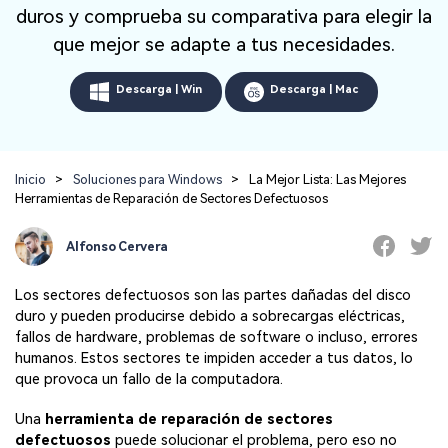
Repairit Toolkit
Abre la app
Iniciar sesión
duros y comprueba su comparativa para elegir la
Soluciones de Fotos
Repairit en Línea
IA
Repara profesionalmente tus videos, fotos,
que mejor se adapte a tus necesidades.
Repara y mejora archivos en línea
documentos y audios con inteligencia artificial.
Soluciones de Audio
Descarga | Win
Descarga | Mac
Pruébalo en Línea
Descubre Más Soluciones
Repairit for Email
Recupera sin complicaciones tus archivos
Inicio
>
Soluciones para Windows
>
La Mejor Lista: Las Mejores
PST/OST y correos electrónicos eliminados de
Herramientas de Reparación de Sectores Defectuosos
Outlook.
Repairit for Email
Repara correos dañados de Outlook
Alfonso Cervera
Pruébalo Gratis
Los sectores defectuosos son las partes dañadas del disco
duro y pueden producirse debido a sobrecargas eléctricas,
fallos de hardware, problemas de software o incluso, errores
humanos. Estos sectores te impiden acceder a tus datos, lo
que provoca un fallo de la computadora.
Una
herramienta de reparación de sectores
defectuosos
puede solucionar el problema, pero eso no