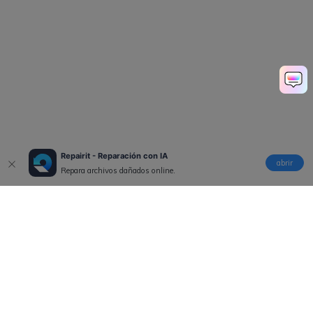
Repairit - Reparación con IA
abrir
Repara archivos dañados online.
Productos
Wondershare
Explorar IA