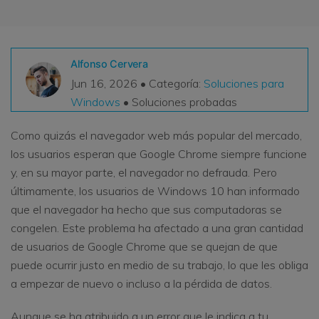
VER TODAS LAS FUNCIONES
search
Recoverit Gratis
Alfonso Cervera
Recupera datos perdidos/eliminados gratis
Jun 16, 2026 • Categoría:
Soluciones para
Windows
• Soluciones probadas
Pruébalo Gratis
Como quizás el navegador web más popular del mercado,
los usuarios esperan que Google Chrome siempre funcione
y, en su mayor parte, el navegador no defrauda. Pero
Otros Productos
últimamente, los usuarios de Windows 10 han informado
Repairit - Reparar Datos
que el navegador ha hecho que sus computadoras se
UBackit - Respaldar Datos
congelen. Este problema ha afectado a una gran cantidad
de usuarios de Google Chrome que se quejan de que
puede ocurrir justo en medio de su trabajo, lo que les obliga
a empezar de nuevo o incluso a la pérdida de datos.
Aunque se ha atribuido a un error que le indica a tu