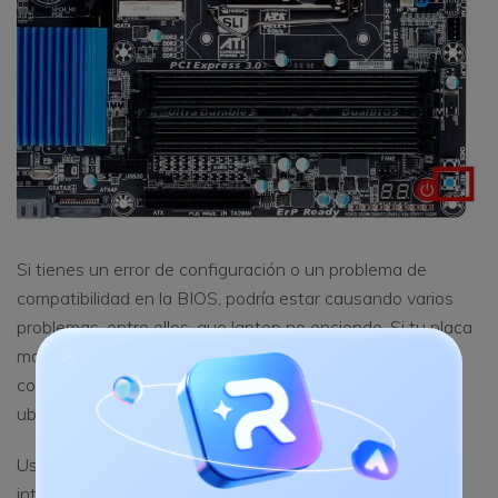
Si tienes un error de configuración o un problema de
compatibilidad en la BIOS, podría estar causando varios
problemas, entre ellos, que laptop no enciende. Si tu placa
madre tiene el botón "CMOS", restablece todo a la
configuración predeterminada. Abre tu computadora y
ubica la placa madre y el interruptor o botón "CMOS".
Usualmente se encuentra junto a la batería. Coloca el
interruptor en la posición 2-3 desde la posición 1-2 y