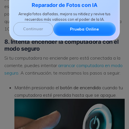
Reparador de Fotos con IA
espera hasta cinco minutos antes de regresarlo a su
posición original. Si tienes un botón "CMOS", solo tienes
Arregla fotos dañadas, mejora su nitidez y revive tus
recuerdos más valiosos con el poder de la IA.
que mantener presionado el botón de reinicio durante 5 a
10 segundos para restablecer la BIOS.
Continuar
Prueba Online
8. Intenta encender la computadora con el
modo seguro
Si tu computadora no enciende pero está conectada a la
corriente, puedes intentar
arrancar computadora en modo
seguro
. A continuación, te mostramos los pasos a seguir:
Mantén presionado el
botón de encendido
cuando tu
computadora esté prendida hasta que se apague.