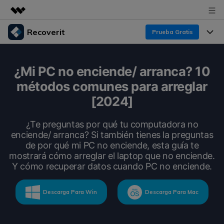
Recoverit
Prueba Gratis
Productos destacados
Creatividad digital con AIGC
Productos
Empresas
¿Mi PC no enciende/ arranca? 10
Utilidades
métodos comunes para arreglar
Resumen
Funciones
Recoverit para Windows
Quiénes somos
[2024]
Soluciones
Líder en recuperación para Windows
Recuperar de Unidades
Recursos
¿Te preguntas por qué tu computadora no
Sala de prensa
Pruébalo Gratis
enciende/ arranca? Si también tienes la preguntas
Recuperar Medios Borrados
de por qué mi PC no enciende, esta guía te
Por qué Recoverit
Tienda
mostrará cómo arreglar el laptop que no enciende.
Soluciones de Recuperación Exclusivas
Nuevo
Y cómo recuperar datos cuando PC no enciende.
Experto en Recuperación de Datos
Recoverit para Mac
Guía
Recuperar Documentos
Soporte
Descarga Para Win
Descarga Para Mac
Recupera datos ilimitados del sistema Mac
Historias de Clientes
Escenarios de Pérdida de Datos
Pruébalo Gratis
DESCARGAR
Sign In
Temas Destacados