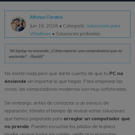
VER TODAS LAS FUNCIONES
Alfonso Cervera
search
Recoverit Gratis
Jun 16, 2026 • Categoría:
Soluciones para
Windows
• Soluciones probadas
Recupera datos perdidos/eliminados gratis
Pruébalo Gratis
Mi laptop no enciende. ¿Cómo reparar una computadora que no
enciende? - Reddit
No existe nada peor que darte cuenta de que tu
PC no
Otros Productos
enciende
sin importar lo que hagas. Para empeorar las
Repairit - Reparar Datos
cosas, las computadoras modernas son muy sofisticadas.
UBackit - Respaldar Datos
Sin embargo, antes de contactar a un servicio de
reparación, tómate el tiempo de revisar estas soluciones
que hemos preparado para
arreglar un computador que
no prende
. Puedes escuchar los pitidos de la placa
madre, revisar todos los cables, verificar si el monitor