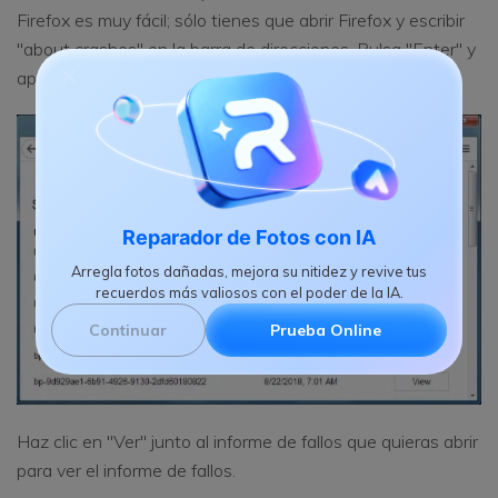
Firefox es muy fácil; sólo tienes que abrir Firefox y escribir
"about crashes" en la barra de direcciones. Pulsa "Enter" y
aparecerá el informe de fallos.
Reparador de Fotos con IA
Arregla fotos dañadas, mejora su nitidez y revive tus
recuerdos más valiosos con el poder de la IA.
Continuar
Prueba Online
Haz clic en "Ver" junto al informe de fallos que quieras abrir
para ver el informe de fallos.