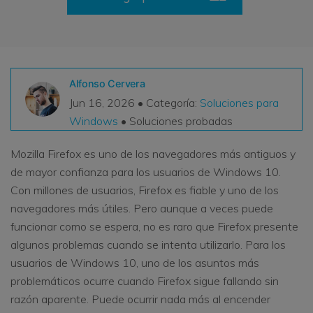
VER TODAS LAS FUNCIONES
search
Recoverit Gratis
Recupera datos perdidos/eliminados gratis
Alfonso Cervera
Jun 16, 2026 • Categoría:
Soluciones para
Pruébalo Gratis
Windows
• Soluciones probadas
Mozilla Firefox es uno de los navegadores más antiguos y
de mayor confianza para los usuarios de Windows 10.
Otros Productos
Con millones de usuarios, Firefox es fiable y uno de los
Repairit - Reparar Datos
navegadores más útiles. Pero aunque a veces puede
UBackit - Respaldar Datos
funcionar como se espera, no es raro que Firefox presente
algunos problemas cuando se intenta utilizarlo. Para los
usuarios de Windows 10, uno de los asuntos más
problemáticos ocurre cuando Firefox sigue fallando sin
razón aparente. Puede ocurrir nada más al encender