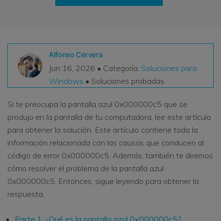
VER TODAS LAS FUNCIONES
search
Recoverit Gratis
Recupera datos perdidos/eliminados gratis
Alfonso Cervera
Jun 16, 2026 • Categoría:
Soluciones para
Pruébalo Gratis
Windows
• Soluciones probadas
Si te preocupa la pantalla azul 0x000000c5 que se
produjo en la pantalla de tu computadora, lee este artículo
Otros Productos
para obtener la solución. Este artículo contiene toda la
Repairit - Reparar Datos
información relacionada con las causas que conducen al
UBackit - Respaldar Datos
código de error 0x000000c5. Además, también te diremos
cómo resolver el problema de la pantalla azul
0x000000c5. Entonces, sigue leyendo para obtener la
respuesta.
Parte 1: ¿Qué es la pantalla azul 0x000000c5?