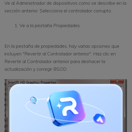
Ve al Administrador de dispositivos como se describe en la
sección anterior. Selecciona el controlador corrupto.
Ve a la pestaña Propiedades.
En la pestaña de propiedades, hay varias opciones que
incluyen "Revertir al Controlador anterior". Haz clic en
Revertir al Controlador anterior para deshacer la
actualización y corregir BSOD.