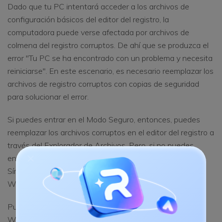
Dado que tu PC intentará acceder a los archivos de
configuración básicos del editor del registro, la
computadora puede verse afectada por archivos de
colmena del registro corruptos. De ahí que se produzca el
error "Tu PC se ha encontrado con un problema y necesita
reiniciarse". En este escenario, es necesario reemplazar los
archivos de registro corruptos con copias de seguridad
para solucionar el error.
Si puedes entrar en el Modo Seguro, entonces, puedes
reemplazar los archivos corruptos en el editor del registro a
través del Explorador de Archivos. Pero, si no puedes,
entonces, necesitas realizar esta tarea a través del
Símbolo del sistema bajo el Entorno de recuperación de
Windows.
Puedes entrar en el Entorno de Recuperación de
Windows con el uso de un USB/disco de instalación de