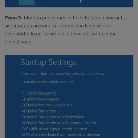
Paso 3:
Mantén presionada la tecla F7 para reiniciar tu
sistema, esto iniciará tu sistema con la opción de
deshabilitar la aplicación de la firma del controlador
desactivada.