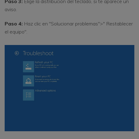
Paso 3:
Elige la distribución del teclado, si te aparece un
aviso.
Paso 4:
Haz clic en "Solucionar problemas">" Restablecer
el equipo".