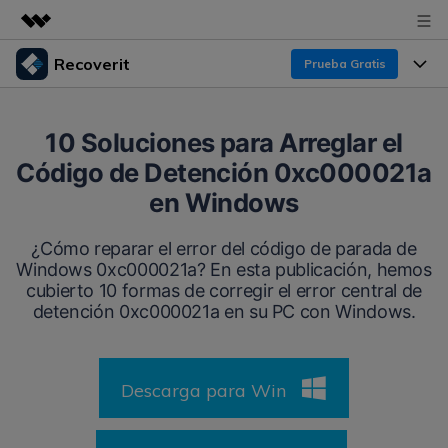
Recoverit
Prueba Gratis
Productos destacados
Creatividad digital con AIGC
Productos
Empresas
10 Soluciones para Arreglar el
Utilidades
Código de Detención 0xc000021a
Resumen
Funciones
Recoverit para Windows
Quiénes somos
en Windows
Soluciones
Líder en recuperación para Windows
Recuperar de Unidades
Recursos
¿Cómo reparar el error del código de parada de
Sala de prensa
Pruébalo Gratis
Windows 0xc000021a? En esta publicación, hemos
Recuperar Medios Borrados
cubierto 10 formas de corregir el error central de
Por qué Recoverit
Tienda
detención 0xc000021a en su PC con Windows.
Soluciones de Recuperación Exclusivas
Nuevo
Experto en Recuperación de Datos
Recoverit para Mac
Guía
Recuperar Documentos
Soporte
Descarga para Win
Recupera datos ilimitados del sistema Mac
Historias de Clientes
Escenarios de Pérdida de Datos
Pruébalo Gratis
DESCARGAR
Sign In
Temas Destacados