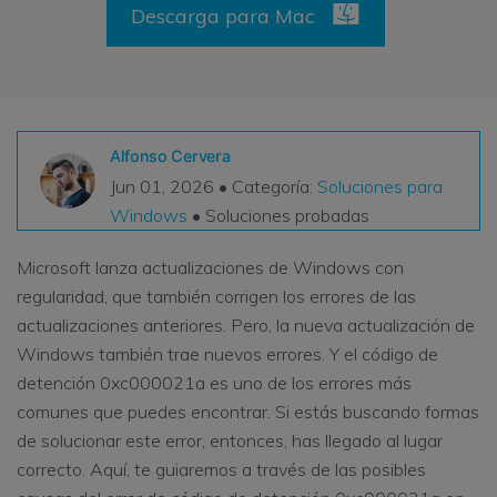
Descarga para Mac
VER TODAS LAS FUNCIONES
search
Recoverit Gratis
Recupera datos perdidos/eliminados gratis
Alfonso Cervera
Pruébalo Gratis
Jun 01, 2026 • Categoría:
Soluciones para
Windows
• Soluciones probadas
Microsoft lanza actualizaciones de Windows con
Otros Productos
regularidad, que también corrigen los errores de las
Repairit - Reparar Datos
actualizaciones anteriores. Pero, la nueva actualización de
UBackit - Respaldar Datos
Windows también trae nuevos errores. Y el código de
detención 0xc000021a es uno de los errores más
comunes que puedes encontrar. Si estás buscando formas
de solucionar este error, entonces, has llegado al lugar
correcto. Aquí, te guiaremos a través de las posibles