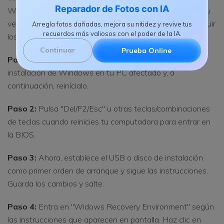
Reparador de Fotos con IA
Windows que contenga los archivos de instalación de su
versión actual de Windows. A continuación, puedes seguir
Arregla fotos dañadas, mejora su nitidez y revive tus
recuerdos más valiosos con el poder de la IA.
los pasos para solucionar el error:
Continuar
Prueba Online
Paso 1:
Para empezar, inserta el USB o disco de
instalación de Windows en tu PC afectado y, a
continuación, reinícialo.
Paso 2:
Pulsa "Del/F2/Esc" u otras teclas/combinaciones
de teclas cuando reinicies tu computadora para entrar en
la BIOS.
Paso 3:
Ahora, establece el USB o disco de instalación
como primer orden de arranque y sigue las instrucciones.
Guarda los cambios y salte.
Paso 4:
Entra en "Widows Recovery Environment" según
las instrucciones que aparecen en pantalla. Haz clic en