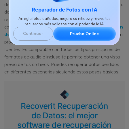
definición en Windows 10, es posible que hayas perdido o
Reparador de Fotos con IA
dañado algunos archivos. Bueno, en este caso,
Arregla fotos dañadas, mejora su nitidez y revive tus
recomendaría usar una herramienta de recuperación
recuerdos más valiosos con el poder de la IA.
confiable para Windows, como
Recoverit Recuperación
Continuar
Prueba Online
de Datos
. Desarrollado por Wondershare, proporciona un
proceso de clic rápido para recuperar datos de varias
fuentes. Es compatible con todos los tipos principales de
formatos de audio e incluso te permite obtener una vista
previa de tus archivos. Puedes recuperar datos perdidos
en diferentes escenarios siguiendo estos pasos básicos:
Recoverit Recuperación
de Datos: el mejor
software de recuperación