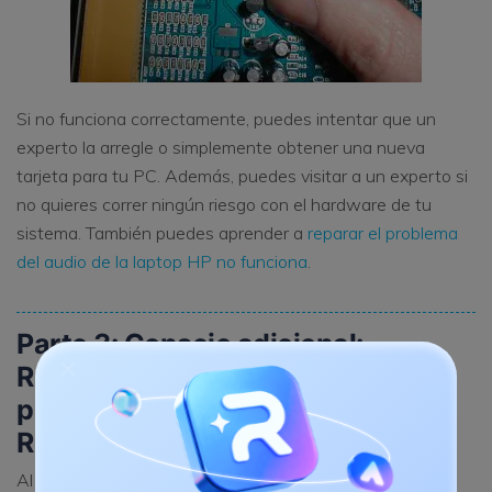
Si no funciona correctamente, puedes intentar que un
experto la arregle o simplemente obtener una nueva
tarjeta para tu PC. Además, puedes visitar a un experto si
no quieres correr ningún riesgo con el hardware de tu
sistema. También puedes aprender a
reparar el problema
del audio de la laptop HP no funciona
.
Parte 3: Consejo adicional:
Recuperar archivos de audio
perdidos de la computadora con
Recoverit
Al corregir el error del dispositivo de audio de alta