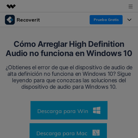
Recoverit
Prueba Gratis
Productos destacados
Creatividad digital con AIGC
Productos
Empresas
Cómo Arreglar High Definition
Utilidades
Audio no funciona en Windows 10
Resumen
Funciones
Recoverit para Windows
Quiénes somos
Soluciones
¿Obtienes el error de que el dispositivo de audio de
Líder en recuperación para Windows
Recuperar de Unidades
alta definición no funciona en Windows 10? Sigue
Recursos
Sala de prensa
leyendo para que conozcas las soluciones del
Pruébalo Gratis
Recuperar Medios Borrados
dispositivo de audio para Windows 10.
Por qué Recoverit
Tienda
Soluciones de Recuperación Exclusivas
Nuevo
Experto en Recuperación de Datos
Descarga para Win
Recoverit para Mac
Guía
Recuperar Documentos
Soporte
Recupera datos ilimitados del sistema Mac
Historias de Clientes
Escenarios de Pérdida de Datos
Descarga para Mac
Pruébalo Gratis
DESCARGAR
Sign In
Temas Destacados