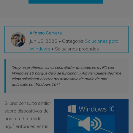
VER TODAS LAS FUNCIONES
search
Recoverit Gratis
Recupera datos perdidos/eliminados gratis
Alfonso Cervera
Jun 16, 2026 • Categoría:
Soluciones para
Pruébalo Gratis
Windows
• Soluciones probadas
"Hay un problema con el controlador de audio en mi PC con
Windows 10 porque dejó de funcionar. ¿Alguien puede decirme
Otros Productos
cómo solucionar el error del dispositivo de audio de alta
Repairit - Reparar Datos
definición en Windows 10?"
UBackit - Respaldar Datos
Si una consulta similar
sobre dispositivos de
audio te ha traído
aquí, entonces estás