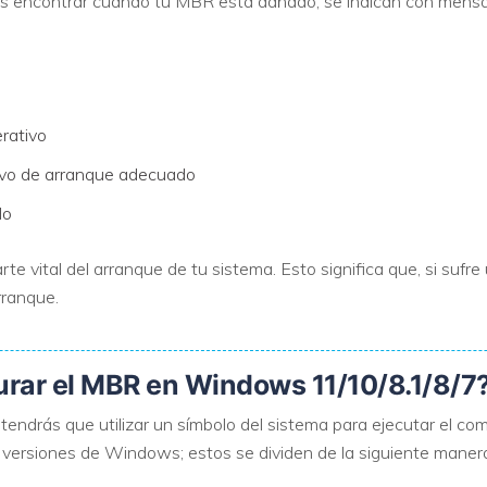
s encontrar cuando tu MBR está dañado; se indican con mensaj
erativo
itivo de arranque adecuado
do
e vital del arranque de tu sistema. Esto significa que, si sufre
rranque.
urar el MBR en Windows 11/10/8.1/8/7
endrás que utilizar un símbolo del sistema para ejecutar el co
es versiones de Windows; estos se dividen de la siguiente maner