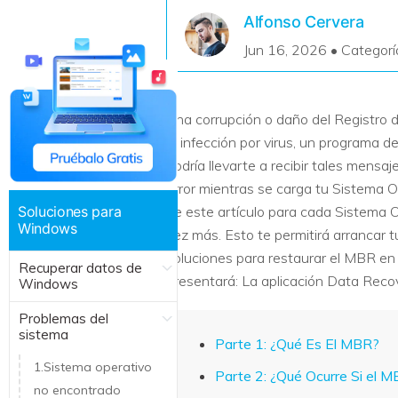
Recuperar Datos de Linux
Alfonso Cervera
Jun 16, 2026 • Categorí
Recuperar Datos de NAS
Una corrupción o daño del Registro 
la infección por virus, un programa d
podría llevarte a recibir tales mensa
error mientras se carga tu Sistema O
Soluciones para
de este artículo para cada Sistema 
Windows
vez más. Esto te permitirá arrancar 
soluciones para restaurar el MBR en
Recuperar datos de
presentará: La aplicación Data Recov
Windows
Problemas del
sistema
Parte 1: ¿Qué Es El MBR?
1.Sistema operativo
Parte 2: ¿Qué Ocurre Si el 
no encontrado