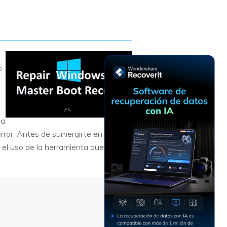
Recuperar
Escenarios de Pérdida
Documentos
de Datos
Recuperar
Recuperar
Recuperar
Recuperar
Excel
Word
Sistema
Datos
Windows
Borrados
o
Recuperar
Recuperar
ZIP
PPT
Recuperar
Recuperar
Datos
Post-Reset
Recuperar
Recuperar
Formateados
na
Email
PDF
Recuperar
rror. Antes de sumergirte en las
Recuperar
Disco RAW
Disco Dañado
el uso de la herramienta que se te
Recuperar
datos en
RAID
Nuevo