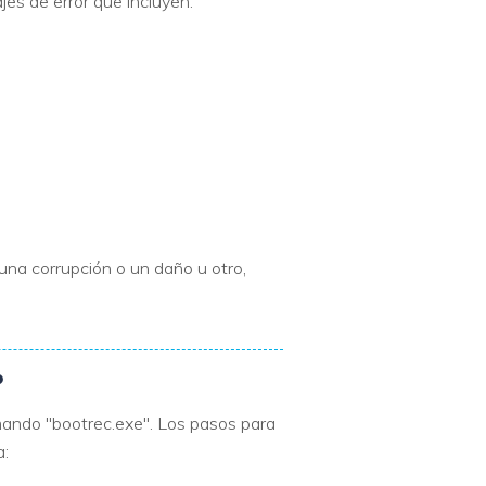
es de error que incluyen:
 una corrupción o un daño u otro,
?
mando "bootrec.exe". Los pasos para
a: