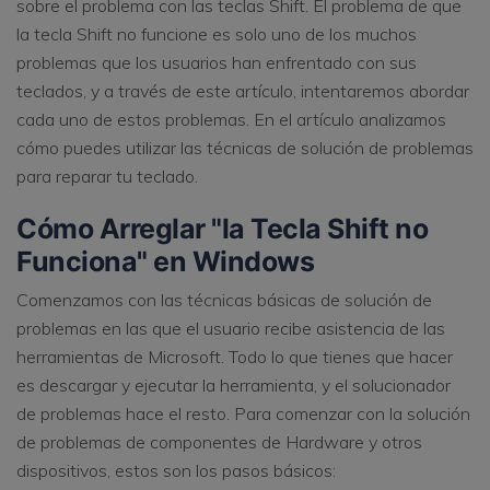
sobre el problema con las teclas Shift. El problema de que
VER TODAS LAS FUNCIONES
la tecla Shift no funcione es solo uno de los muchos
problemas que los usuarios han enfrentado con sus
search
Recoverit Gratis
teclados, y a través de este artículo, intentaremos abordar
cada uno de estos problemas. En el artículo analizamos
Recupera datos perdidos/eliminados gratis
cómo puedes utilizar las técnicas de solución de problemas
Pruébalo Gratis
para reparar tu teclado.
Cómo Arreglar "la Tecla Shift no
Funciona" en Windows
Otros Productos
Comenzamos con las técnicas básicas de solución de
Repairit - Reparar Datos
problemas en las que el usuario recibe asistencia de las
UBackit - Respaldar Datos
herramientas de Microsoft. Todo lo que tienes que hacer
es descargar y ejecutar la herramienta, y el solucionador
de problemas hace el resto. Para comenzar con la solución
de problemas de componentes de Hardware y otros
dispositivos, estos son los pasos básicos: