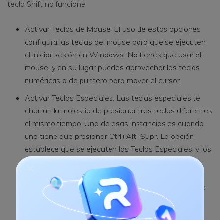
tecla Shift no funcione:
Activar Teclas de Mouse: El uso de estas opciones
configura las teclas del mouse para que se ejecuten
al iniciar sesión en Windows. No tienes que usar el
mouse, y en su lugar puedes aprovechar las teclas
numéricas o de puntero para mover el cursor.
Activar Teclas Especiales: Las teclas especiales te
ahorran la molestia de presionar tres teclas diferentes
al mismo tiempo. Una de esas instancias es cuando
uno tiene que presionar Ctrl+Alt+Supr. La opción
establece que se ejecuten las Teclas Especiales, y los
usuarios pueden usar una tecla al usar la opción y
realizar los ajustes en la configuración. Puedes usar
una tecla modificadora que funcionará hasta que se
presione alguna otra tecla. Además, si enfrentas el
problema de que la tecla Shift no funciona, podría