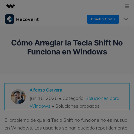
Recoverit
Prueba Gratis
Productos destacados
Creatividad digital con AIGC
Productos
Empresas
Cómo Arreglar la Tecla Shift No
Utilidades
Funciona en Windows
Resumen
Funciones
Recoverit para Windows
Quiénes somos
Soluciones
Líder en recuperación para Windows
Recuperar de Unidades
Recursos
Sala de prensa
Pruébalo Gratis
Recuperar Medios Borrados
Por qué Recoverit
Alfonso Cervera
Tienda
Soluciones de Recuperación Exclusivas
Nuevo
Jun 16, 2026 • Categoría:
Soluciones para
Experto en Recuperación de Datos
Windows
• Soluciones probadas
Recoverit para Mac
Guía
Recuperar Documentos
Soporte
Recupera datos ilimitados del sistema Mac
Historias de Clientes
El problema de que la Tecla Shift no funcione no es inusual
Escenarios de Pérdida de Datos
en Windows. Los usuarios se han quejado repetidamente
Pruébalo Gratis
DESCARGAR
Sign In
Temas Destacados