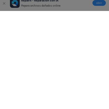
Repairit - Reparación con IA
abrir
Repara archivos dañados online.
Productos
Wondershare
Explorar IA
Centro de soporte