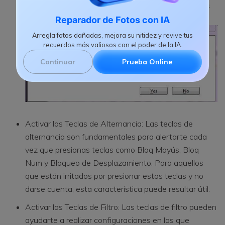
deberse a que accidentalmente activaste las Teclas
Especiales.
Reparador de Fotos con IA
Arregla fotos dañadas, mejora su nitidez y revive tus
recuerdos más valiosos con el poder de la IA.
Continuar
Prueba Online
Activar las Teclas de Alternancia: Las teclas de
alternancia son fundamentales para alertarte cada
vez que presionas teclas como Bloq Mayús, Bloq
Num y Bloqueo de Desplazamiento. Para aquellos
que están irritados por presionar estas teclas y no
darse cuenta, esta característica puede resultar útil.
Activar las Teclas de Filtro: Las teclas de filtro pueden
ayudarte a realizar configuraciones en las que