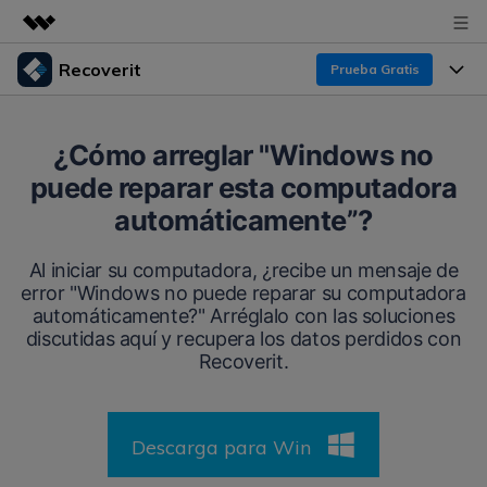
Recoverit
Prueba Gratis
Productos destacados
Creatividad digital con AIGC
Productos
Empresas
¿Cómo arreglar "Windows no
Utilidades
puede reparar esta computadora
Resumen
Funciones
Recoverit para Windows
Quiénes somos
automáticamente”?
Soluciones
Líder en recuperación para Windows
Recuperar de Unidades
Recursos
Al iniciar su computadora, ¿recibe un mensaje de
Sala de prensa
Pruébalo Gratis
error "Windows no puede reparar su computadora
Recuperar Medios Borrados
automáticamente?" Arréglalo con las soluciones
Por qué Recoverit
Tienda
discutidas aquí y recupera los datos perdidos con
Soluciones de Recuperación Exclusivas
Nuevo
Recoverit.
Experto en Recuperación de Datos
Recoverit para Mac
Guía
Recuperar Documentos
Soporte
Recupera datos ilimitados del sistema Mac
Historias de Clientes
Descarga para Win
Escenarios de Pérdida de Datos
Pruébalo Gratis
DESCARGAR
Sign In
Temas Destacados