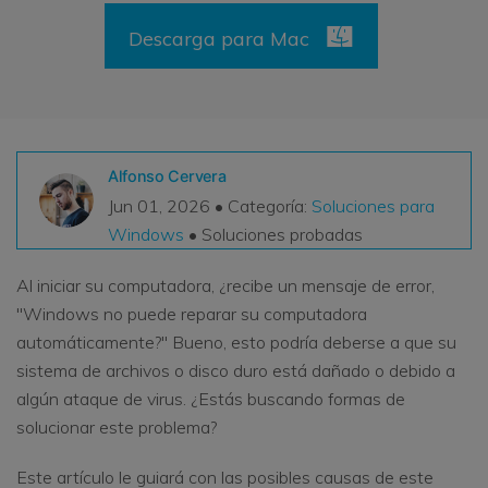
VER TODAS LAS FUNCIONES
Descarga para Mac
search
Recoverit Gratis
Recupera datos perdidos/eliminados gratis
Pruébalo Gratis
Alfonso Cervera
Jun 01, 2026 • Categoría:
Soluciones para
Windows
• Soluciones probadas
Otros Productos
Al iniciar su computadora, ¿recibe un mensaje de error,
Repairit - Reparar Datos
"Windows no puede reparar su computadora
UBackit - Respaldar Datos
automáticamente?" Bueno, esto podría deberse a que su
sistema de archivos o disco duro está dañado o debido a
algún ataque de virus. ¿Estás buscando formas de
solucionar este problema?
Este artículo le guiará con las posibles causas de este