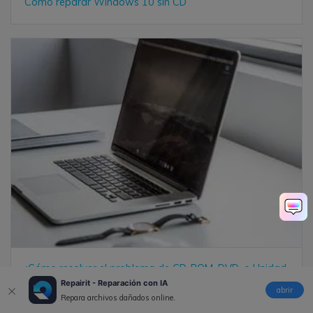
Cómo reparar Windows 10 sin CD
¿Cómo resolver el problema de CD-ROM, DVD, o Unidad
de Disco no está Funcionando
Repairit - Reparación con IA
abrir
Repara archivos dañados online.