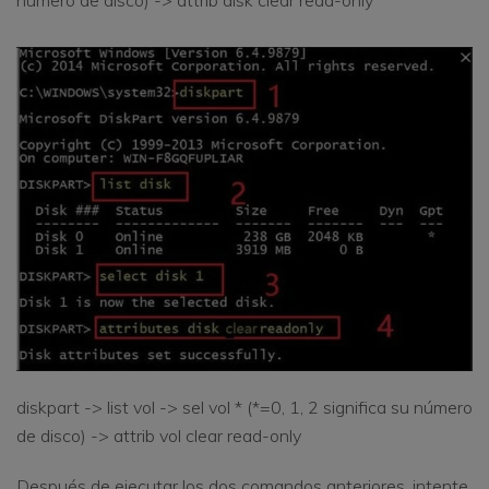
diskpart -> list vol -> sel vol * (*=0, 1, 2 significa su número
de disco) -> attrib vol clear read-only
Después de ejecutar los dos comandos anteriores, intente