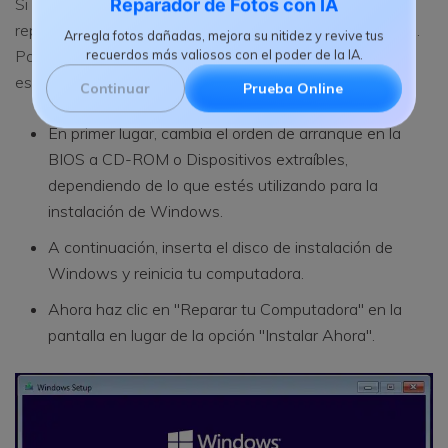
Si tu archivo BCD está dañado o corrupto, puedes
Reparador de Fotos con IA
repararlo manualmente utilizando un símbolo del sistema.
Arregla fotos dañadas, mejora su nitidez y revive tus
Para resolver el error Winload.exe 0xc000000f, sigue
recuerdos más valiosos con el poder de la IA.
estos pasos:
Continuar
Prueba Online
En primer lugar, cambia el orden de arranque en la
BIOS a CD-ROM o Dispositivos extraíbles,
dependiendo de lo que estés utilizando para la
instalación de Windows.
A continuación, inserta el disco de instalación de
Windows y reinicia tu computadora.
Ahora haz clic en "Reparar tu Computadora" en la
pantalla en lugar de la opción "Instalar Ahora".