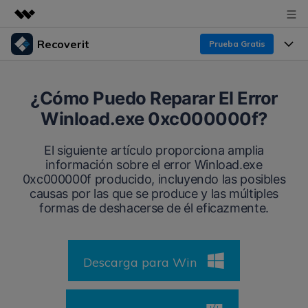
Recoverit
Prueba Gratis
Productos destacados
Creatividad digital con AIGC
Productos
Empresas
¿Cómo Puedo Reparar El Error
Utilidades
Winload.exe 0xc000000f?
Resumen
Funciones
Recoverit para Windows
Quiénes somos
Soluciones
El siguiente artículo proporciona amplia
Líder en recuperación para Windows
Recuperar de Unidades
información sobre el error Winload.exe
Recursos
Sala de prensa
0xc000000f producido, incluyendo las posibles
Pruébalo Gratis
Recuperar Medios Borrados
causas por las que se produce y las múltiples
Por qué Recoverit
formas de deshacerse de él eficazmente.
Tienda
Soluciones de Recuperación Exclusivas
Nuevo
Experto en Recuperación de Datos
Recoverit para Mac
Guía
Recuperar Documentos
Soporte
Descarga para Win
Recupera datos ilimitados del sistema Mac
Historias de Clientes
Escenarios de Pérdida de Datos
Pruébalo Gratis
DESCARGAR
Sign In
Temas Destacados