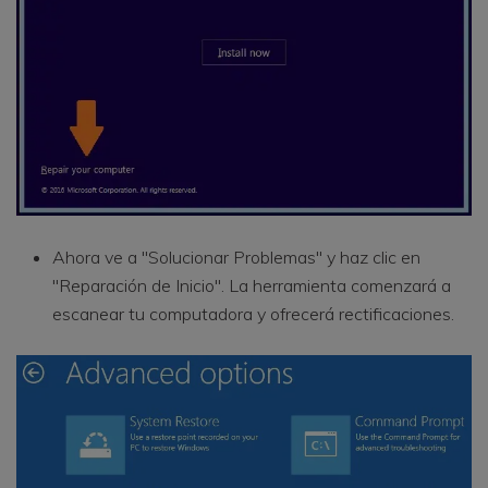
Ahora ve a "Solucionar Problemas" y haz clic en
"Reparación de Inicio". La herramienta comenzará a
escanear tu computadora y ofrecerá rectificaciones.