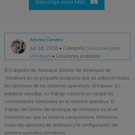
Descarga para Mac
VER TODAS LAS FUNCIONES
search
Recoverit Gratis
Recupera datos perdidos/eliminados gratis
Alfonso Cervera
Pruébalo Gratis
Jun 16, 2026 • Categoría:
Soluciones para
Windows
• Soluciones probadas
El Cargador de Arranque (Gestor de Arranque) de
Otros Productos
Windows es un pequeño programa que se utiliza en todas
las versiones de los sistemas operativos Windows. En
Repairit - Reparar Datos
palabras sencillas, su trabajo consiste en cargar los
UBackit - Respaldar Datos
controladores esenciales en el sistema operativo. El
trabajo del Gestor de Arranque de Windows es en el
momento en que se inicia la computadora. Almacena
todas las opciones de arranque y la configuración del
sistema operativo Windows.