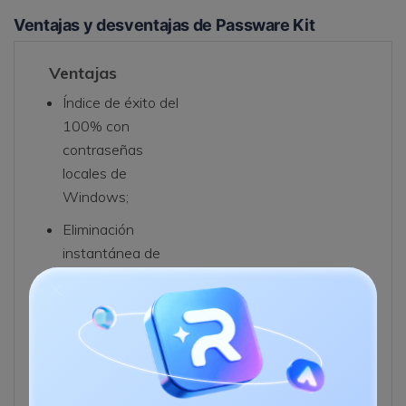
Ventajas y desventajas de Passware Kit
Ventajas
Índice de éxito del
100% con
contraseñas
locales de
Windows;
Eliminación
instantánea de
contraseñas;
Soluciones
domésticas,
empresariales y
forenses.