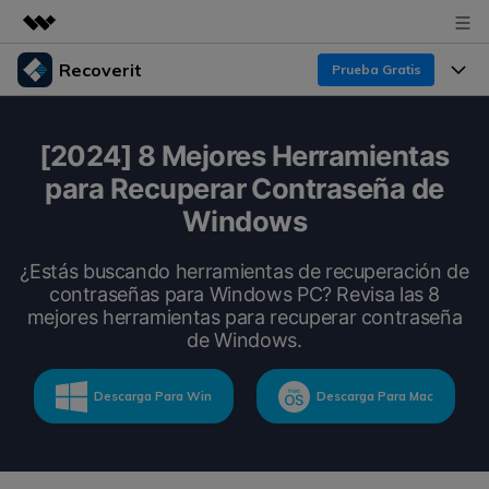
Recoverit
Prueba Gratis
Productos destacados
Creatividad digital con AIGC
Productos
Empresas
[2024] 8 Mejores Herramientas
Utilidades
para Recuperar Contraseña de
Resumen
Funciones
Recoverit para Windows
Quiénes somos
Windows
Soluciones
Líder en recuperación para Windows
Recuperar de Unidades
Recursos
¿Estás buscando herramientas de recuperación de
Sala de prensa
Pruébalo Gratis
contraseñas para Windows PC? Revisa las 8
Recuperar Medios Borrados
mejores herramientas para recuperar contraseña
Por qué Recoverit
Tienda
de Windows.
Soluciones de Recuperación Exclusivas
Nuevo
Experto en Recuperación de Datos
Recoverit para Mac
Guía
Recuperar Documentos
Descarga Para Win
Descarga Para Mac
Soporte
Recupera datos ilimitados del sistema Mac
Historias de Clientes
Escenarios de Pérdida de Datos
Pruébalo Gratis
DESCARGAR
Sign In
Temas Destacados