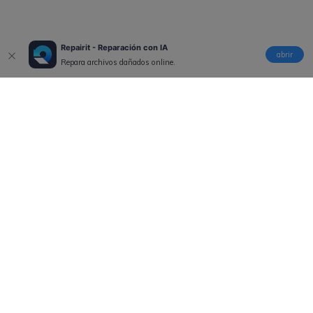
Repairit - Reparación con IA
abrir
Repara archivos dañados online.
Productos
Wondershare
Explorar IA
Centro de soporte