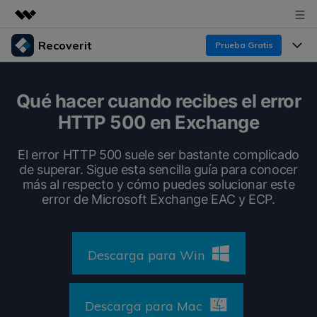
Recoverit
Prueba Gratis
Productos destacados
Creatividad digital con AIGC
Productos
Empresas
Qué hacer cuando recibes el error
Utilidades
HTTP 500 en Exchange
Resumen
Funciones
Recoverit para Windows
Quiénes somos
Soluciones
El error HTTP 500 suele ser bastante complicado
Líder en recuperación para Windows
Recuperar de Unidades
de superar. Sigue esta sencilla guía para conocer
Recursos
Sala de prensa
más al respecto y cómo puedes solucionar este
Pruébalo Gratis
Recuperar Medios Borrados
error de Microsoft Exchange EAC y ECP.
Por qué Recoverit
Tienda
Soluciones de Recuperación Exclusivas
Nuevo
Experto en Recuperación de Datos
Descarga para Win
Recoverit para Mac
Guía
Recuperar Documentos
Soporte
Recupera datos ilimitados del sistema Mac
Historias de Clientes
Escenarios de Pérdida de Datos
Descarga para Mac
Pruébalo Gratis
DESCARGAR
Sign In
Temas Destacados