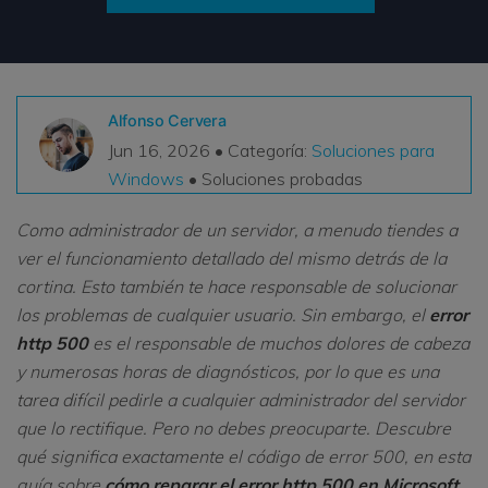
VER TODAS LAS FUNCIONES
search
Recoverit Gratis
Recupera datos perdidos/eliminados gratis
Alfonso Cervera
Jun 16, 2026 • Categoría:
Soluciones para
Pruébalo Gratis
Windows
• Soluciones probadas
Como administrador de un servidor, a menudo tiendes a
ver el funcionamiento detallado del mismo detrás de la
Otros Productos
cortina. Esto también te hace responsable de solucionar
Repairit - Reparar Datos
los problemas de cualquier usuario. Sin embargo, el
error
UBackit - Respaldar Datos
http 500
es el responsable de muchos dolores de cabeza
y numerosas horas de diagnósticos, por lo que es una
tarea difícil pedirle a cualquier administrador del servidor
que lo rectifique. Pero no debes preocuparte. Descubre
qué significa exactamente el código de error 500, en esta
guía sobre
cómo reparar el error http 500 en Microsoft