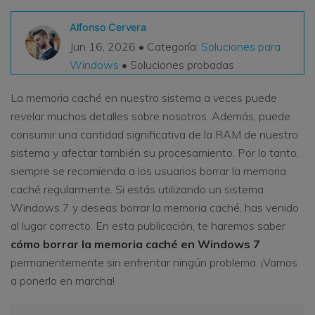
VER TODAS LAS FUNCIONES
Alfonso Cervera
Jun 16, 2026 • Categoría:
Soluciones para
search
Recoverit Gratis
Windows
• Soluciones probadas
Recupera datos perdidos/eliminados gratis
La memoria caché en nuestro sistema a veces puede
Pruébalo Gratis
revelar muchos detalles sobre nosotros. Además, puede
consumir una cantidad significativa de la RAM de nuestro
sistema y afectar también su procesamiento. Por lo tanto,
siempre se recomienda a los usuarios borrar la memoria
Otros Productos
caché regularmente. Si estás utilizando un sistema
Repairit - Reparar Datos
Windows 7 y deseas borrar la memoria caché, has venido
UBackit - Respaldar Datos
al lugar correcto. En esta publicación, te haremos saber
cómo borrar la memoria caché en Windows 7
permanentemente sin enfrentar ningún problema. ¡Vamos
a ponerlo en marcha!