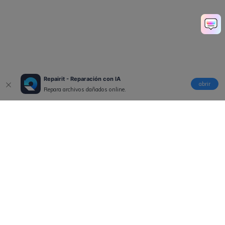
Repairit - Reparación con IA
abrir
Repara archivos dañados online.
Productos
Wondershare
Explorar IA
Centro de soporte