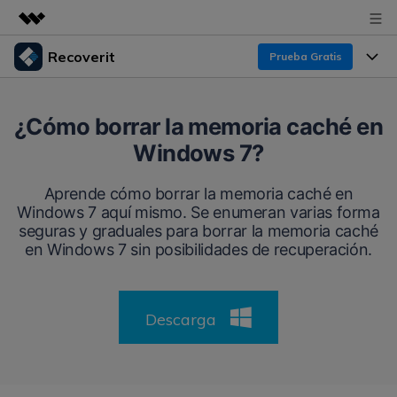
Recoverit
Prueba Gratis
Productos destacados
Creatividad digital con AIGC
Productos
Empresas
¿Cómo borrar la memoria caché en
Utilidades
Windows 7?
Resumen
Funciones
Recoverit para Windows
Quiénes somos
Soluciones
Aprende cómo borrar la memoria caché en
Líder en recuperación para Windows
Recuperar de Unidades
Windows 7 aquí mismo. Se enumeran varias forma
Recursos
Sala de prensa
seguras y graduales para borrar la memoria caché
Pruébalo Gratis
Recuperar Medios Borrados
en Windows 7 sin posibilidades de recuperación.
Por qué Recoverit
Tienda
Soluciones de Recuperación Exclusivas
Nuevo
Experto en Recuperación de Datos
Descarga
Recoverit para Mac
Guía
Recuperar Documentos
Soporte
Recupera datos ilimitados del sistema Mac
Historias de Clientes
Escenarios de Pérdida de Datos
Pruébalo Gratis
DESCARGAR
Sign In
Temas Destacados