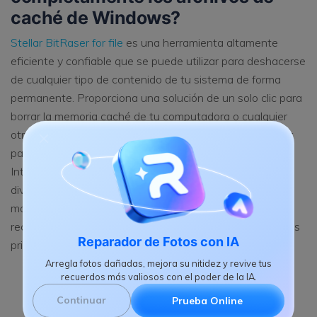
caché de Windows?
Stellar BitRaser for file
es una herramienta altamente
eficiente y confiable que se puede utilizar para deshacerse
de cualquier tipo de contenido de tu sistema de forma
permanente. Proporciona una solución de un solo clic para
borrar la memoria caché de tu computadora o cualquier
otro rastro y archivo del sistema. También se puede usar
para borrar un disco completo, eliminar actividades de
Internet, eliminar aplicaciones y realizar otras tareas
diversas. Al hacerlo, no dañará tu sistema de ninguna
manera y eliminará tus datos sin ningúna posibilidad de
recuperación adicional. Las siguientes son algunas de sus
Reparador de Fotos con IA
principales características.
Arregla fotos dañadas, mejora su nitidez y revive tus
recuerdos más valiosos con el poder de la IA.
Descargar
Compra ahora
Continuar
Prueba Online