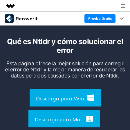
Recoverit
Prueba Gratis
Productos destacados
Creatividad digital con AIGC
Productos
Empresas
Qué es Ntldr y cómo solucionar el
Utilidades
error
Resumen
Funciones
Recoverit para Windows
Quiénes somos
Soluciones
Esta página ofrece la mejor solución para corregir
Líder en recuperación para Windows
Recuperar de Unidades
el error de Ntldr y la mejor manera de recuperar los
Recursos
Sala de prensa
datos perdidos causados ​​por el error de Ntldr.
Pruébalo Gratis
Recuperar Medios Borrados
Por qué Recoverit
Tienda
Soluciones de Recuperación Exclusivas
Nuevo
Descarga para Win
Experto en Recuperación de Datos
Recoverit para Mac
Guía
Recuperar Documentos
Soporte
Recupera datos ilimitados del sistema Mac
Historias de Clientes
Descarga para Mac
Escenarios de Pérdida de Datos
Pruébalo Gratis
DESCARGAR
Sign In
Temas Destacados