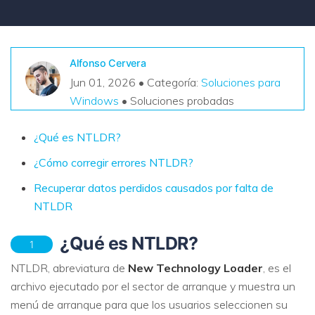
VER TODAS LAS FUNCIONES
search
Recoverit Gratis
Alfonso Cervera
Recupera datos perdidos/eliminados gratis
Jun 01, 2026 • Categoría:
Soluciones para
Windows
• Soluciones probadas
Pruébalo Gratis
¿Qué es NTLDR?
¿Cómo corregir errores NTLDR?
Otros Productos
Recuperar datos perdidos causados ​​por falta de
Repairit - Reparar Datos
NTLDR
UBackit - Respaldar Datos
¿Qué es NTLDR?
1
NTLDR, abreviatura de
New Technology Loader
, es el
archivo ejecutado por el sector de arranque y muestra un
menú de arranque para que los usuarios seleccionen su