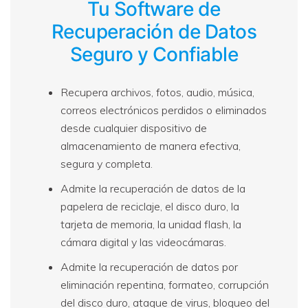
Tu Software de
Arregla fotos dañadas, mejora su nitidez y revive tus
recuerdos más valiosos con el poder de la IA.
Recuperación de Datos
Continuar
Prueba Online
Seguro y Confiable
Recupera archivos, fotos, audio, música,
correos electrónicos perdidos o eliminados
desde cualquier dispositivo de
almacenamiento de manera efectiva,
segura y completa.
Admite la recuperación de datos de la
papelera de reciclaje, el disco duro, la
tarjeta de memoria, la unidad flash, la
cámara digital y las videocámaras.
Admite la recuperación de datos por
eliminación repentina, formateo, corrupción
del disco duro, ataque de virus, bloqueo del