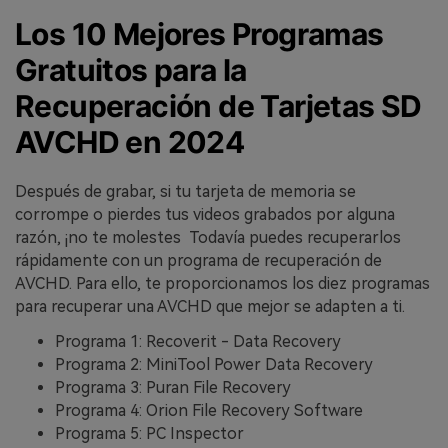
Los 10 Mejores Programas
Gratuitos para la
Recuperación de Tarjetas SD
AVCHD en 2024󠀲󠀡󠀩󠀣󠀢󠀢󠀢󠀨󠀣󠀳
󠀰Después de grabar, si tu tarjeta de memoria se
corrompe o pierdes tus videos grabados por alguna
razón, ¡no te molestes 󠀲󠀡󠀩󠀣󠀢󠀢󠀣󠀠󠀥󠀳 Todavía puedes recuperarlos
rápidamente con un programa de recuperación de
AVCHD.󠀲󠀡󠀩󠀣󠀢󠀢󠀣󠀠󠀦󠀳󠀰 Para ello, te proporcionamos los diez programas
para recuperar una AVCHD que mejor se adapten a ti.󠀲󠀡󠀩󠀣󠀢󠀢󠀣󠀠󠀧󠀳
Programa 1: Recoverit - Data Recovery󠀲󠀡󠀩󠀣󠀢󠀢󠀢󠀨󠀤󠀳
Programa 2: MiniTool Power Data Recovery󠀲󠀡󠀩󠀣󠀢󠀢󠀢󠀨󠀥󠀳
Programa 3: Puran File Recovery󠀲󠀡󠀩󠀣󠀢󠀢󠀢󠀨󠀦󠀳
Programa 4: Orion File Recovery Software󠀲󠀡󠀩󠀣󠀢󠀢󠀢󠀨󠀧󠀳
Programa 5: PC Inspector󠀲󠀡󠀩󠀣󠀢󠀢󠀢󠀨󠀨󠀳