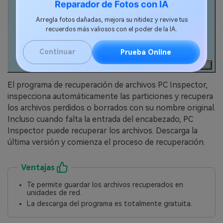
Reparador de Fotos con IA
Arregla fotos dañadas, mejora su nitidez y revive tus
recuerdos más valiosos con el poder de la IA.
Continuar
Prueba Online
El programa de recuperación de archivos PC Inspector,
inspecciona automáticamente las particiones y recupera
los archivos perdidos o borrados con su nombre original.󠀲󠀡󠀩󠀣󠀢󠀢󠀣󠀨󠀡󠀳󠀰
Incluso cuando falta la entrada del encabezado, PC
Inspector puede recuperar los archivos.󠀲󠀡󠀩󠀣󠀢󠀢󠀣󠀨󠀢󠀳󠀰 Descarga la
última versión y comienza el proceso de recuperación.󠀲󠀡󠀩󠀣󠀢󠀢󠀣󠀨󠀣󠀳
Ventajas
Te permite guardar los archivos recuperados en
unidades de red.󠀲󠀡󠀩󠀣󠀢󠀢󠀣󠀨󠀥󠀳
La descarga del programa es totalmente gratuita.󠀲󠀡󠀩󠀣󠀢󠀢󠀣󠀨󠀦󠀳