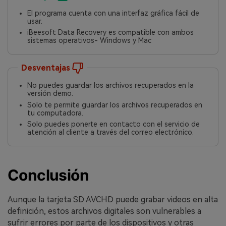
El programa cuenta con una interfaz gráfica fácil de
usar.󠀲󠀡󠀩󠀣󠀢󠀢󠀤󠀥󠀢󠀳
iBeesoft Data Recovery es compatible con ambos
sistemas operativos- Windows y Mac󠀲󠀡󠀩󠀣󠀢󠀢󠀤󠀥󠀣󠀳
Desventajas
No puedes guardar los archivos recuperados en la
versión demo.󠀲󠀡󠀩󠀣󠀢󠀢󠀤󠀥󠀥
Solo te permite guardar los archivos recuperados en
tu computadora.󠀲󠀡󠀩󠀣󠀢󠀢󠀤󠀥󠀦󠀳
Solo puedes ponerte en contacto con el servicio de
atención al cliente a través del correo electrónico.
Conclusión
Aunque la tarjeta SD AVCHD puede grabar videos en alta
definición, estos archivos digitales son vulnerables a
sufrir errores por parte de los dispositivos y otras