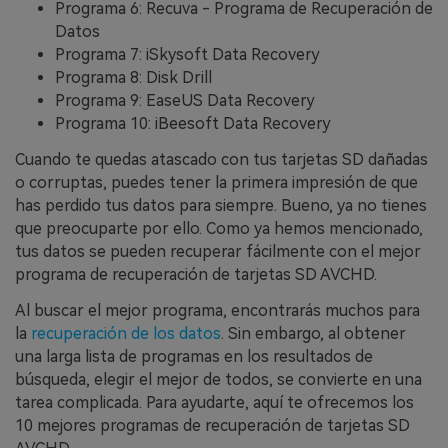
Programa 6: Recuva - Programa de Recuperación de
Datos
Programa 7: iSkysoft Data Recovery󠀲󠀡󠀩󠀣󠀢󠀢󠀢󠀩󠀠󠀳
Programa 8: Disk Drill󠀲󠀡󠀩󠀣󠀢󠀢󠀢󠀩󠀡󠀳
Programa 9: EaseUS Data Recovery󠀲󠀡󠀩󠀣󠀢󠀢󠀢󠀩󠀢󠀳
Programa 10: iBeesoft Data Recovery󠀲󠀡󠀩󠀣󠀢󠀢󠀢󠀩󠀣󠀳
Cuando te quedas atascado con tus tarjetas SD dañadas
o corruptas, puedes tener la primera impresión de que
has perdido tus datos para siempre.󠀲󠀡󠀩󠀣󠀢󠀢󠀣󠀡󠀨󠀳 Bueno, ya no tienes
que preocuparte por ello.󠀲󠀡󠀩󠀣󠀢󠀢󠀣󠀡󠀩󠀳󠀰 Como ya hemos mencionado,
tus datos se pueden recuperar fácilmente con el mejor
programa de recuperación de tarjetas SD AVCHD.󠀲󠀡󠀩󠀣󠀢󠀢󠀣󠀢󠀠󠀳
Al buscar el mejor programa, encontrarás muchos para
la
recuperación de los datos
.󠀲󠀡󠀩󠀣󠀢󠀢󠀣󠀢󠀡󠀳󠀰 Sin embargo, al obtener
una larga lista de programas en los resultados de
búsqueda, elegir el mejor de todos, se convierte en una
tarea complicada.󠀲󠀡󠀩󠀣󠀢󠀢󠀣󠀢󠀢󠀳󠀰 Para ayudarte, aquí te ofrecemos los
10 mejores programas de recuperación de tarjetas SD