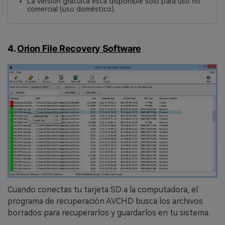
La versión gratuita está disponible solo para uso no
comercial (uso doméstico).
4.
Orion File Recovery Software
󠀰Cuando conectas tu tarjeta SD a la computadora, el
programa de recuperación AVCHD busca los archivos
borrados para recuperarlos y guardarlos en tu sistema.󠀲󠀡󠀩󠀣󠀢󠀢󠀣󠀧󠀣󠀳