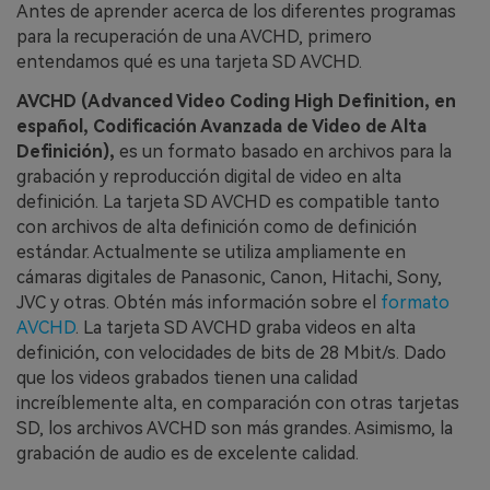
󠀰Antes de aprender acerca de los diferentes programas
para la recuperación de una AVCHD, primero
entendamos qué es una tarjeta SD AVCHD.󠀲󠀡󠀩󠀣󠀢󠀢󠀢󠀩󠀦
AVCHD (Advanced Video Coding High Definition, en
español, Codificación Avanzada de Video de Alta
Definición),
es un formato basado en archivos para la
grabación y reproducción digital de video en alta
definición.󠀲󠀡󠀩󠀣󠀢󠀢󠀢󠀩󠀧󠀳󠀰 La tarjeta SD AVCHD es compatible tanto
con archivos de alta definición como de definición
estándar.󠀲󠀡󠀩󠀣󠀢󠀢󠀢󠀩󠀨󠀳 Actualmente se utiliza ampliamente en
cámaras digitales de Panasonic, Canon, Hitachi, Sony,
JVC y otras.󠀲󠀡󠀩󠀣󠀢󠀢󠀢󠀩󠀩󠀳 Obtén más información sobre el
formato
AVCHD
.󠀲󠀡󠀩󠀣󠀢󠀢󠀣󠀠󠀠󠀳󠀰 La tarjeta SD AVCHD graba videos en alta
definición, con velocidades de bits de 28 Mbit/s.󠀲󠀡󠀩󠀣󠀢󠀢󠀣󠀠󠀡󠀳󠀰 Dado
que los videos grabados tienen una calidad
increíblemente alta, en comparación con otras tarjetas
SD, los archivos AVCHD son más grandes.󠀲󠀡󠀩󠀣󠀢󠀢󠀣󠀠󠀢󠀳󠀰 Asimismo, la
grabación de audio es de excelente calidad.