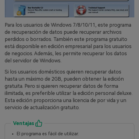
󠀰Para los usuarios de Windows 7/8/10/11, este programa
de recuperación de datos puede recuperar archivos
perdidos o borrados.󠀲󠀡󠀩󠀣󠀢󠀢󠀣󠀤󠀧󠀳󠀰 También este programa gratuito
está disponible en edición empresarial para los usuarios
de negocios.󠀲󠀡󠀩󠀣󠀢󠀢󠀣󠀤󠀨󠀳󠀰 Además, les permite recuperar los datos
del servidor de Windows.󠀲󠀡󠀩󠀣󠀢󠀢󠀣󠀤󠀩󠀳
Si los usuarios domésticos quieren recuperar datos
hasta un máximo de 2GB, pueden obtener la edición
gratuita.󠀲󠀡󠀩󠀣󠀢󠀢󠀣󠀥󠀠󠀳󠀰 Pero si quieren recuperar datos de forma
ilimitada, es preferible utilizar la edición personal deluxe.󠀲󠀡󠀩󠀣󠀢󠀢󠀣󠀥󠀡󠀳
Esta edición proporciona una licencia de por vida y un
servicio de actualización gratuito.
Ventajas
El programa es fácil de utilizar.󠀲󠀡󠀩󠀣󠀢󠀢󠀣󠀥󠀤󠀳