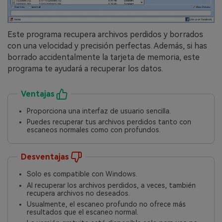
Este programa recupera archivos perdidos y borrados
con una velocidad y precisión perfectas.󠀲󠀡󠀩󠀣󠀢󠀢󠀣󠀦󠀡󠀳 Además, si has
borrado accidentalmente la tarjeta de memoria, este
programa te ayudará a recuperar los datos.󠀲󠀡󠀩󠀣󠀢󠀢󠀣󠀦󠀢
Ventajas
Proporciona una interfaz de usuario sencilla.󠀲󠀡󠀩󠀣󠀢󠀢󠀣󠀦󠀤
Puedes recuperar tus archivos perdidos tanto con
escaneos normales como con profundos.
Desventajas
Solo es compatible con Windows.󠀲󠀡󠀩󠀣󠀢󠀢󠀣󠀦󠀧󠀳
Al recuperar los archivos perdidos, a veces, también
recupera archivos no deseados.󠀲󠀡󠀩󠀣󠀢󠀢󠀣󠀦󠀨󠀳
Usualmente, el escaneo profundo no ofrece más
resultados que el escaneo normal.󠀲󠀡󠀩󠀣󠀢󠀢󠀣󠀦󠀩󠀳