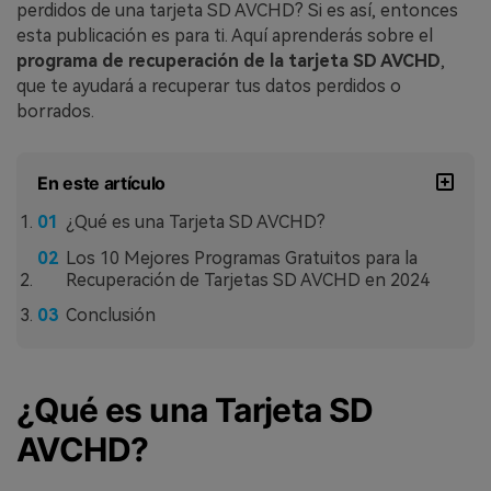
perdidos de una tarjeta SD AVCHD? Si es así, entonces
esta publicación es para ti.󠀲󠀡󠀩󠀣󠀢󠀢󠀢󠀧󠀩󠀳󠀰 Aquí aprenderás sobre el
programa de recuperación de la tarjeta SD AVCHD
,
que te ayudará a recuperar tus datos perdidos o
borrados.󠀲󠀡󠀩󠀣󠀢󠀢󠀢󠀨󠀠󠀳
En este artículo
¿Qué es una Tarjeta SD AVCHD?
Los 10 Mejores Programas Gratuitos para la
Recuperación de Tarjetas SD AVCHD en 2024󠀲󠀡󠀩󠀣󠀢󠀢󠀢󠀨󠀣󠀳
Conclusión
¿Qué es una Tarjeta SD
AVCHD?