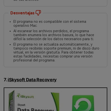
Desventajas
El programa no es compatible con el sistema
operativo Mac.󠀲󠀡󠀩󠀣󠀢󠀢󠀤󠀠󠀠󠀳
Al escanear los archivos perdidos, el programa
también enumera los archivos basura, lo que hace
difícil la selección de los datos necesarios para ti.󠀲󠀡󠀩󠀣󠀢󠀢󠀤󠀠󠀡󠀳
El programa no se actualiza automáticamente, y
tampoco recibirás soporte premium, ni de disco duro
virtual, en la versión gratuita.󠀲󠀡󠀩󠀣󠀢󠀢󠀤󠀠󠀢󠀳󠀰 Para obtener todas
estas facilidades, necesitas comprar una versión
profesional del programa.
7.
iSkysoft Data Recovery