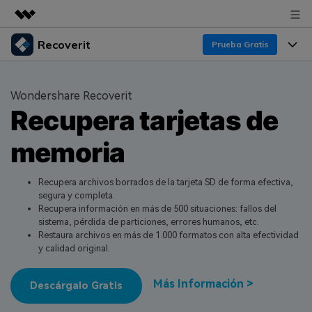
Recoverit
Productos destacados
Prueba Gratis
Creatividad digital con AIGC
Productos
Empresas
Utilidades
Wondershare Recoverit
Resumen
Recupera tarjetas de
Funciones
Quiénes somos
Soluciones
Recoverit para Windows
memoria
Recuperar de Unidades
Recursos
Sala de prensa
Líder en recuperación para Windows
Recuperar Medios Borrados
Pruébalo Gratis
Recupera archivos borrados de la tarjeta SD de forma efectiva,
Tienda
Por qué Recoverit
segura y completa.
Recupera información en más de 500 situaciones: fallos del
Soluciones de Recuperación Exclusivas
Nuevo
Experto en Recuperación de Datos
Soporte
Guía
sistema, pérdida de particiones, errores humanos, etc.
Restaura archivos en más de 1.000 formatos con alta efectividad
Recuperar Documentos
Recoverit para Mac
Historias de Clientes
y calidad original.
DESCARGAR
Sign In
Recupera datos ilimitados del sistema Mac
Escenarios de Pérdida de Datos
Temas Destacados
Más Información >
Descárgalo Gratis
Pruébalo Gratis