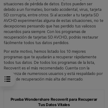
situaciones de pérdida de datos.󠀲󠀡󠀩󠀣󠀢󠀢󠀤󠀥󠀩󠀳󠀰 Estos pueden ser
debido a un formateo, borrado accidental, virus, tarjeta
SD corrupta, entre otros. Si al acceder a tu tarjeta SD
AVCHD experimentas alguna de estas situaciones, no te
decepciones pensando que has perdido tus valiosos
recuerdos para siempre.󠀲󠀡󠀩󠀣󠀢󠀢󠀤󠀦󠀡󠀳󠀰 Con los programas de
recuperación de tarjetas SD AVCHD, podrás restaurar
fácilmente todos tus datos perdidos.󠀲󠀡󠀩󠀣󠀢󠀢󠀤󠀦󠀢
Por este motivo, hemos listado los 10 mejores
programas que te ayudarán a recuperar rápidamente
todos tus datos.󠀲󠀡󠀩󠀣󠀢󠀢󠀤󠀦󠀣󠀳 De todos los programas de la lista,
Recoverit es el más recomendado.󠀲󠀡󠀩󠀣󠀢󠀢󠀤󠀦󠀤󠀳󠀰 Cuenta con la
confianza de numerosos usuarios y está respaldado por
la tasa de recuperación más alta del mercado.
󠀰Prueba Wondershare Recoverit para Recuperar
Tus Datos Vitales