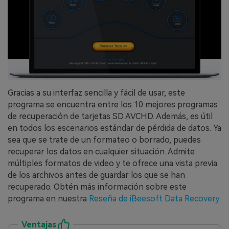
Gracias a su interfaz sencilla y fácil de usar, este
programa se encuentra entre los 10 mejores programas
de recuperación de tarjetas SD AVCHD.󠀲󠀡󠀩󠀣󠀢󠀢󠀤󠀤󠀦󠀳󠀰 Además, es útil
en todos los escenarios estándar de pérdida de datos.󠀲󠀡󠀩󠀣󠀢󠀢󠀤󠀤󠀧󠀳󠀰 Ya
sea que se trate de un formateo o borrado, puedes
recuperar los datos en cualquier situación.󠀲󠀡󠀩󠀣󠀢󠀢󠀤󠀤󠀨󠀳󠀰 Admite
múltiples formatos de video y te ofrece una vista previa
de los archivos antes de guardar los que se han
recuperado.󠀲󠀡󠀩󠀣󠀢󠀢󠀤󠀤󠀩󠀳󠀰 Obtén más información sobre este
programa en nuestra
Reseña de iBeesoft Data Recovery󠀲󠀡󠀩󠀣󠀢󠀢󠀤󠀥󠀠󠀳
Ventajas