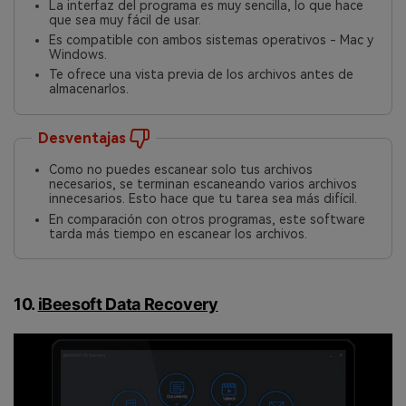
La interfaz del programa es muy sencilla, lo que hace
que sea muy fácil de usar.󠀲󠀡󠀩󠀣󠀢󠀢󠀤󠀣󠀧
Es compatible con ambos sistemas operativos - Mac y
Windows.󠀲󠀡󠀩󠀣󠀢󠀢󠀤󠀣󠀨
Te ofrece una vista previa de los archivos antes de
almacenarlos.󠀲󠀡󠀩󠀣󠀢󠀢󠀤󠀣󠀩󠀳
Desventajas
Como no puedes escanear solo tus archivos
necesarios, se terminan escaneando varios archivos
innecesarios.󠀲󠀡󠀩󠀣󠀢󠀢󠀤󠀤󠀡󠀳󠀰 Esto hace que tu tarea sea más difícil.󠀲󠀡󠀩󠀣󠀢󠀢󠀤󠀤󠀢󠀳
En comparación con otros programas, este software
tarda más tiempo en escanear los archivos.
10.
iBeesoft Data Recovery