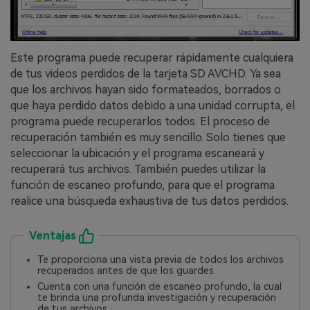
Este programa puede recuperar rápidamente cualquiera
de tus videos perdidos de la tarjeta SD AVCHD.󠀲󠀡󠀩󠀣󠀢󠀢󠀣󠀩󠀡󠀳󠀰 Ya sea
que los archivos hayan sido formateados, borrados o
que haya perdido datos debido a una unidad corrupta, el
programa puede recuperarlos todos.󠀲󠀡󠀩󠀣󠀢󠀢󠀣󠀩󠀢󠀳󠀰 El proceso de
recuperación también es muy sencillo.󠀲󠀡󠀩󠀣󠀢󠀢󠀣󠀩󠀣󠀳󠀰 Solo tienes que
seleccionar la ubicación y el programa escaneará y
recuperará tus archivos.󠀲󠀡󠀩󠀣󠀢󠀢󠀣󠀩󠀤󠀳󠀰 También puedes utilizar la
función de escaneo profundo, para que el programa
realice una búsqueda exhaustiva de tus datos perdidos.󠀲󠀡󠀩󠀣󠀢󠀢󠀣󠀩󠀥󠀳
Ventajas
Te proporciona una vista previa de todos los archivos
recuperados antes de que los guardes.󠀲󠀡󠀩󠀣󠀢󠀢󠀣󠀩󠀧
Cuenta con una función de escaneo profundo, la cual
te brinda una profunda investigación y recuperación
de tus archivos.󠀲󠀡󠀩󠀣󠀢󠀢󠀣󠀩󠀨󠀳