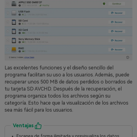
Las excelentes funciones y el diseño sencillo del
programa facilitan su uso a los usuarios.󠀲󠀡󠀩󠀣󠀢󠀢󠀤󠀡󠀧󠀳󠀰 Además, puede
recuperar unos 500 MB de datos perdidos o borrados de
tu tarjeta SD AVCHD.󠀲󠀡󠀩󠀣󠀢󠀢󠀤󠀡󠀨󠀳󠀰 Después de la recuperación, el
programa organiza todos los archivos según su
categoría.󠀲󠀡󠀩󠀣󠀢󠀢󠀤󠀡󠀩󠀳󠀰 Esto hace que la visualización de los archivos
sea más fácil para los usuarios.󠀲󠀡󠀩󠀣󠀢󠀢󠀤󠀢󠀠󠀳
Ventajas
Escanea de forma ilimitada y previsualiza los datos