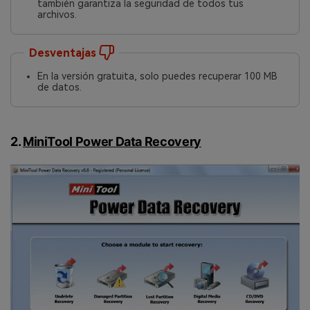
también garantiza la seguridad de todos tus
archivos.
Desventajas
En la versión gratuita, solo puedes recuperar 100 MB
de datos.󠀲󠀡󠀩󠀣󠀢󠀢󠀣󠀤󠀤󠀳
2.
MiniTool Power Data Recovery