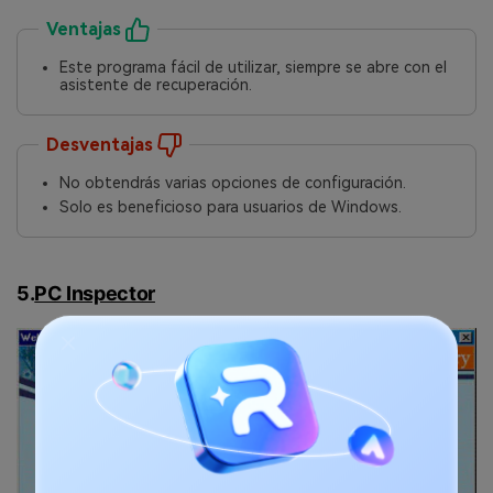
Ventajas
Este programa fácil de utilizar, siempre se abre con el
asistente de recuperación.󠀲󠀡󠀩󠀣󠀢󠀢󠀣󠀧󠀥󠀳
Desventajas
No obtendrás varias opciones de configuración.󠀲󠀡󠀩󠀣󠀢󠀢󠀣󠀧󠀧󠀳
Solo es beneficioso para usuarios de Windows.
5.
PC Inspector