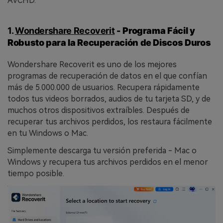
AVCHD.
1.
Wondershare Recoverit
- Programa Fácil y
Robusto para la Recuperación de Discos Duros
󠀰Wondershare Recoverit es uno de los mejores
programas de recuperación de datos en el que confían
más de 5.000.000 de usuarios.󠀲󠀡󠀩󠀣󠀢󠀢󠀣󠀢󠀥󠀳󠀰 Recupera rápidamente
todos tus videos borrados, audios de tu tarjeta SD, y de
muchos otros dispositivos extraíbles.󠀲󠀡󠀩󠀣󠀢󠀢󠀣󠀢󠀦󠀳󠀰 Después de
recuperar tus archivos perdidos, los restaura fácilmente
en tu Windows o Mac.󠀲󠀡󠀩󠀣󠀢󠀢󠀣󠀢󠀧󠀳
Simplemente descarga tu versión preferida - Mac o
Windows y recupera tus archivos perdidos en el menor
tiempo posible.󠀲󠀡󠀩󠀣󠀢󠀢󠀣󠀢󠀨