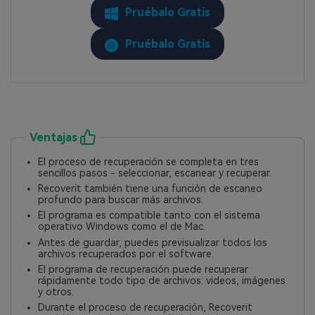
Pruébalo Gratis
Pruébalo Gratis
Ventajas
El proceso de recuperación se completa en tres
sencillos pasos - seleccionar, escanear y recuperar.󠀲󠀡󠀩󠀣󠀢󠀢󠀣󠀣󠀧󠀳
Recoverit también tiene una función de escaneo
profundo para buscar más archivos.󠀲󠀡󠀩󠀣󠀢󠀢󠀣󠀣󠀨󠀳
󠀰El programa es compatible tanto con el sistema
operativo Windows como el de Mac.󠀲󠀡󠀩󠀣󠀢󠀢󠀣󠀣󠀩󠀳
Antes de guardar, puedes previsualizar todos los
archivos recuperados por el software.󠀲󠀡󠀩󠀣󠀢󠀢󠀣󠀤󠀠󠀳
El programa de recuperación puede recuperar
rápidamente todo tipo de archivos: videos, imágenes
y otros.󠀲󠀡󠀩󠀣󠀢󠀢󠀣󠀤󠀡󠀳
Durante el proceso de recuperación, Recoverit