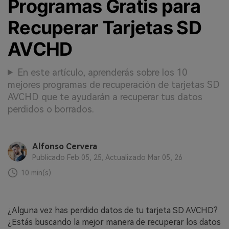
Programas Gratis para
Recuperar Tarjetas SD
AVCHD
En este artículo, aprenderás sobre los 10
mejores programas de recuperación de tarjetas SD
AVCHD que te ayudarán a recuperar tus datos
perdidos o borrados.
Alfonso Cervera
Publicado Feb 05, 25, Actualizado Mar 05, 26
10 min(s)
󠀰¿Alguna vez has perdido datos de tu tarjeta SD AVCHD?󠀲󠀡󠀩󠀣󠀢󠀢󠀢󠀧󠀧󠀳󠀰
¿Estás buscando la mejor manera de recuperar los datos