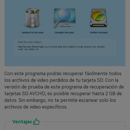
Con este programa podrás recuperar fácilmente todos
los archivos de video perdidos de tu tarjeta SD.󠀲󠀡󠀩󠀣󠀢󠀢󠀤󠀣󠀣󠀳󠀰 Con la
versión de prueba de este programa de recuperación de
tarjetas SD AVCHD, es posible recuperar hasta 2 GB de
datos.󠀲󠀡󠀩󠀣󠀢󠀢󠀤󠀣󠀤󠀳󠀰 Sin embargo, no te permite escanear solo los
archivos de video específicos.󠀲󠀡󠀩󠀣󠀢󠀢󠀤󠀣󠀥󠀳
Ventajas