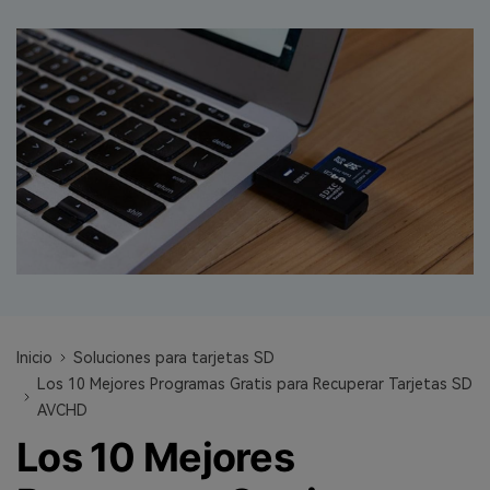
search
VER TODAS LAS FUNCIONES
Recoverit Gratis
Recupera datos perdidos/eliminados gratis
Pruébalo Gratis
Otros Productos
Repairit - Reparar Datos
UBackit - Respaldar Datos
Inicio
Soluciones para tarjetas SD
Los 10 Mejores Programas Gratis para Recuperar Tarjetas SD
AVCHD
Los 10 Mejores