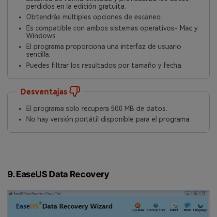
perdidos en la edición gratuita.
Obtendrás múltiples opciones de escaneo.󠀲󠀡󠀩󠀣󠀢󠀢󠀤󠀢󠀣󠀳
Es compatible con ambos sistemas operativos- Mac y
Windows.󠀲󠀡󠀩󠀣󠀢󠀢󠀤󠀢󠀤󠀳
El programa proporciona una interfaz de usuario
sencilla.󠀲󠀡󠀩󠀣󠀢󠀢󠀤󠀢󠀥󠀳
Puedes filtrar los resultados por tamaño y fecha.󠀲󠀡󠀩󠀣󠀢󠀢󠀤󠀢󠀦󠀳
Desventajas
El programa solo recupera 500 MB de datos.󠀲󠀡󠀩󠀣󠀢󠀢󠀤󠀢󠀨󠀳
No hay versión portátil disponible para el programa.
.
9.
EaseUS Data Recovery