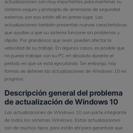
actualizaciones son muy importantes para mantener su
VER TODAS LAS FUNCIONES
sistema seguro y protegido de amenazas de seguridad
externas, por eso están allí en primer lugar. Las
search
Recoverit Gratis
actualizaciones también presentan nuevas características
que ayudan a que su sistema funcione sin problemas y
Recupera datos perdidos/eliminados gratis
rápido. Por grandiosos que sean, pueden afectar la
Pruébalo Gratis
velocidad de su trabajo. En algunos casos, es posible que
no pueda trabajar con su PC en absoluto durante el
período en que se está ejecutando. Sin embargo, hay
formas de detener las actualizaciones de Windows 10 en
Otros Productos
progreso.
Repairit - Reparar Datos
Descripción general del problema
UBackit - Respaldar Datos
de actualización de Windows 10
Las actualizaciones de Windows 10 son parte integrante
de todos los sistemas Windows. Estas actualizaciones
son de muchos tipos, pero están ahí para garantizar que