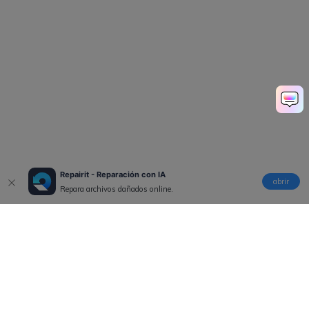
Repairit - Reparación con IA
abrir
Repara archivos dañados online.
Productos
Wondershare