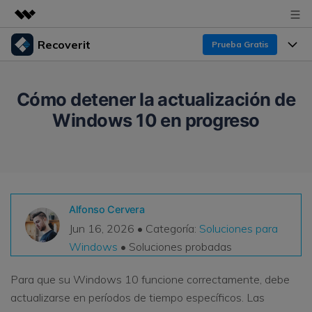
Recoverit
Prueba Gratis
Productos destacados
Creatividad digital con AIGC
Productos
Empresas
Cómo detener la actualización de
Utilidades
Windows 10 en progreso
Resumen
Funciones
Recoverit para Windows
Quiénes somos
Soluciones
Líder en recuperación para Windows
Recuperar de Unidades
Recursos
Sala de prensa
Pruébalo Gratis
Recuperar Medios Borrados
Por qué Recoverit
Alfonso Cervera
Tienda
Soluciones de Recuperación Exclusivas
Nuevo
Jun 16, 2026 • Categoría:
Soluciones para
Experto en Recuperación de Datos
Windows
• Soluciones probadas
Recoverit para Mac
Guía
Recuperar Documentos
Soporte
Recupera datos ilimitados del sistema Mac
Historias de Clientes
Para que su Windows 10 funcione correctamente, debe
Escenarios de Pérdida de Datos
actualizarse en períodos de tiempo específicos. Las
Pruébalo Gratis
DESCARGAR
Sign In
Temas Destacados