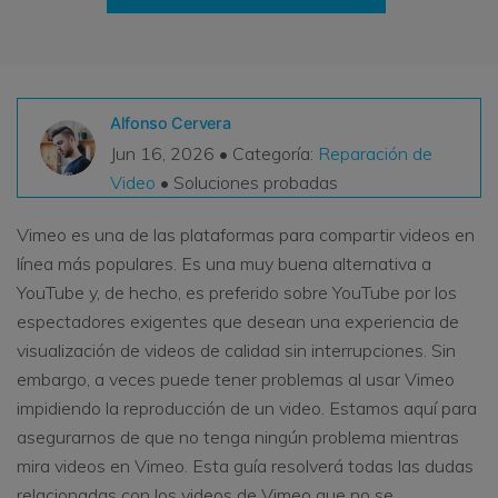
VER TODAS LAS FUNCIONES
search
Recoverit Gratis
Recupera datos perdidos/eliminados gratis
Alfonso Cervera
Jun 16, 2026 • Categoría:
Reparación de
Pruébalo Gratis
Video
• Soluciones probadas
Vimeo es una de las plataformas para compartir videos en
línea más populares. Es una muy buena alternativa a
Otros Productos
YouTube y, de hecho, es preferido sobre YouTube por los
Repairit - Reparar Datos
espectadores exigentes que desean una experiencia de
UBackit - Respaldar Datos
visualización de videos de calidad sin interrupciones. Sin
embargo, a veces puede tener problemas al usar Vimeo
impidiendo la reproducción de un video. Estamos aquí para
asegurarnos de que no tenga ningún problema mientras
mira videos en Vimeo. Esta guía resolverá todas las dudas
relacionadas con los videos de Vimeo que no se