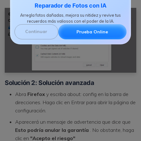
Reparador de Fotos con IA
Arregla fotos dañadas, mejora su nitidez y revive tus
recuerdos más valiosos con el poder de la IA.
Continuar
Prueba Online
Solución 2: Solución avanzada
Abra
Firefox
y escriba about: config en la barra de
direcciones. Haga clic en Entrar para abrir la página de
configuración.
Aparecerá un mensaje de advertencia que dice que
Esto podría anular la garantía
. No obstante, haga
clic en
"Acepto el riesgo"