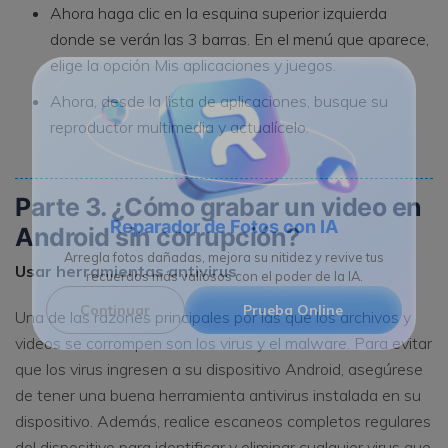
Ahora haga clic en la esquina superior izquierda
donde se verán las 3 barras. En el menú que aparece,
elige la opción Mis aplicaciones y juegos.
Ahora, desde la lista de aplicaciones, busque su
reproductor multimedia y actualícelo.
Parte 3. ¿Cómo grabar un video en
Android sin corrupción?
Reparador de Fotos con IA
Usar herramientas antivirus
Arregla fotos dañadas, mejora su nitidez y revive tus
recuerdos más valiosos con el poder de la IA.
Una de las razones principales por las que los archivos y
videos se corrompen son los virus y el malware. Para evitar
Continuar
Prueba Online
que los virus ingresen a su dispositivo Android, asegúrese
de tener una buena herramienta antivirus instalada en su
dispositivo. Además, realice escaneos completos regulares
del dispositivo para identificar y eliminar cualquier virus que