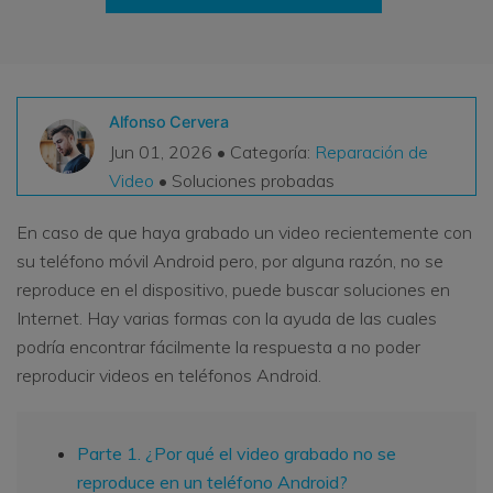
VER TODAS LAS FUNCIONES
search
Recoverit Gratis
Recupera datos perdidos/eliminados gratis
Alfonso Cervera
Jun 01, 2026 • Categoría:
Reparación de
Pruébalo Gratis
Video
• Soluciones probadas
En caso de que haya grabado un video recientemente con
su teléfono móvil Android pero, por alguna razón, no se
Otros Productos
reproduce en el dispositivo, puede buscar soluciones en
Repairit - Reparar Datos
Internet. Hay varias formas con la ayuda de las cuales
UBackit - Respaldar Datos
podría encontrar fácilmente la respuesta a no poder
reproducir videos en teléfonos Android.
Parte 1. ¿Por qué el video grabado no se
reproduce en un teléfono Android?