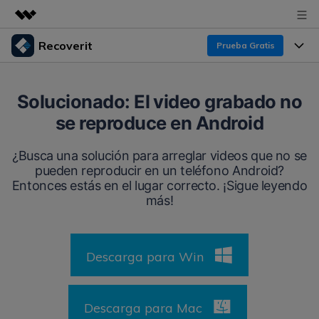
Recoverit
Prueba Gratis
Productos destacados
Creatividad digital con AIGC
Productos
Empresas
Solucionado: El video grabado no
Utilidades
se reproduce en Android
Resumen
Funciones
Recoverit para Windows
Quiénes somos
Soluciones
¿Busca una solución para arreglar videos que no se
Líder en recuperación para Windows
Recuperar de Unidades
pueden reproducir en un teléfono Android?
Recursos
Sala de prensa
Entonces estás en el lugar correcto. ¡Sigue leyendo
Pruébalo Gratis
Recuperar Medios Borrados
más!
Por qué Recoverit
Tienda
Soluciones de Recuperación Exclusivas
Nuevo
Experto en Recuperación de Datos
Descarga para Win
Recoverit para Mac
Guía
Recuperar Documentos
Soporte
Recupera datos ilimitados del sistema Mac
Historias de Clientes
Escenarios de Pérdida de Datos
Descarga para Mac
Pruébalo Gratis
DESCARGAR
Sign In
Temas Destacados