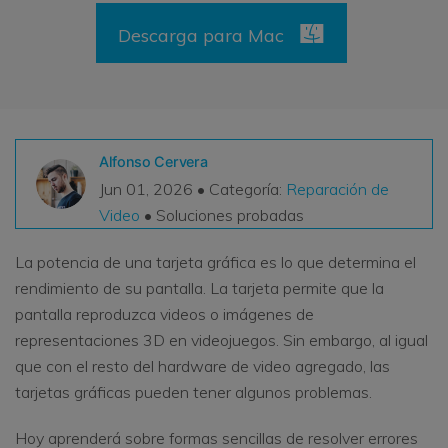
VER TODAS LAS FUNCIONES
Descarga para Mac
search
Recoverit Gratis
Recupera datos perdidos/eliminados gratis
Pruébalo Gratis
Alfonso Cervera
Jun 01, 2026 • Categoría:
Reparación de
Video
• Soluciones probadas
Otros Productos
La potencia de una tarjeta gráfica es lo que determina el
Repairit - Reparar Datos
rendimiento de su pantalla. La tarjeta permite que la
UBackit - Respaldar Datos
pantalla reproduzca videos o imágenes de
representaciones 3D en videojuegos. Sin embargo, al igual
que con el resto del hardware de video agregado, las
tarjetas gráficas pueden tener algunos problemas.
Hoy aprenderá sobre formas sencillas de resolver errores