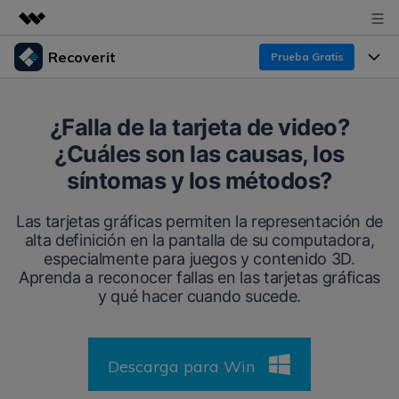
Recoverit
Prueba Gratis
Productos destacados
Creatividad digital con AIGC
Productos
Empresas
¿Falla de la tarjeta de video?
Utilidades
¿Cuáles son las causas, los
Resumen
Funciones
Recoverit para Windows
Quiénes somos
síntomas y los métodos?
Soluciones
Líder en recuperación para Windows
Recuperar de Unidades
Recursos
Las tarjetas gráficas permiten la representación de
Sala de prensa
Pruébalo Gratis
alta definición en la pantalla de su computadora,
Recuperar Medios Borrados
especialmente para juegos y contenido 3D.
Por qué Recoverit
Tienda
Aprenda a reconocer fallas en las tarjetas gráficas
Soluciones de Recuperación Exclusivas
Nuevo
y qué hacer cuando sucede.
Experto en Recuperación de Datos
Recoverit para Mac
Guía
Recuperar Documentos
Soporte
Recupera datos ilimitados del sistema Mac
Historias de Clientes
Descarga para Win
Escenarios de Pérdida de Datos
Pruébalo Gratis
DESCARGAR
Sign In
Temas Destacados