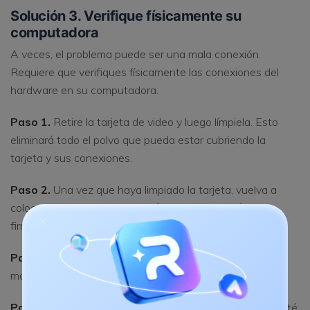
Solución 3. Verifique físicamente su
computadora
A veces, el problema puede ser una mala conexión.
Requiere que verifiques físicamente las conexiones del
hardware en su computadora.
Paso 1.
Retire la tarjeta de video y luego límpiela. Esto
eliminará todo el polvo que pueda estar cubriendo la
tarjeta y sus conexiones.
Paso 2.
Una vez que haya limpiado la tarjeta, vuelva a
colocarla en su ranura y asegúrese de que esté
firmemente asegurada.
Paso 3.
Retire las tarjetas RAM y límpielas de la misma
manera que hizo con la tarjeta de video.
Paso 4.
Vuelva a colocar la RAM y asegúrese de que esté