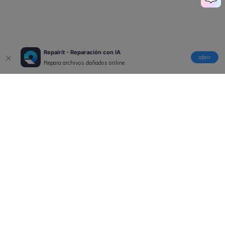
Repairit - Reparación con IA
abrir
Repara archivos dañados online.
Productos
Wondershare
Explorar IA
Centro de soporte