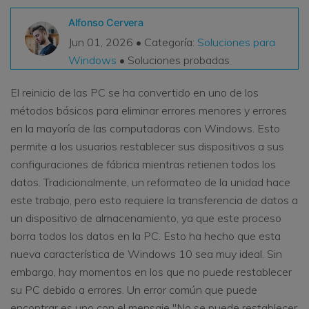
VER TODAS LAS FUNCIONES
Alfonso Cervera
Jun 01, 2026 • Categoría:
Soluciones para
search
Recoverit Gratis
Windows
• Soluciones probadas
Recupera datos perdidos/eliminados gratis
El reinicio de las PC se ha convertido en uno de los
Pruébalo Gratis
métodos básicos para eliminar errores menores y errores
en la mayoría de las computadoras con Windows. Esto
permite a los usuarios restablecer sus dispositivos a sus
configuraciones de fábrica mientras retienen todos los
Otros Productos
datos. Tradicionalmente, un reformateo de la unidad hace
Repairit - Reparar Datos
este trabajo, pero esto requiere la transferencia de datos a
UBackit - Respaldar Datos
un dispositivo de almacenamiento, ya que este proceso
borra todos los datos en la PC. Esto ha hecho que esta
nueva característica de Windows 10 sea muy ideal. Sin
embargo, hay momentos en los que no puede restablecer
su PC debido a errores. Un error común que puede
encontrar es uno con el mensaje "No se puede restablecer