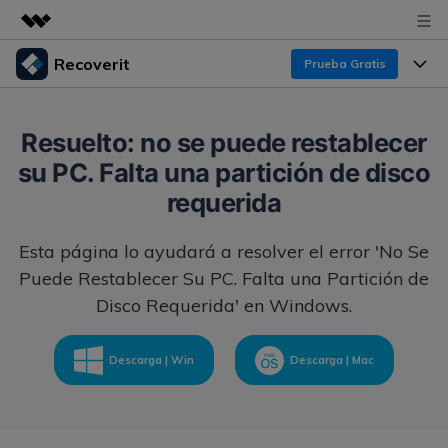
Recoverit
Prueba Gratis
Productos destacados
Creatividad digital con AIGC
Productos
Empresas
Resuelto: no se puede restablecer
Utilidades
su PC. Falta una partición de disco
Resumen
Funciones
Recoverit para Windows
Quiénes somos
requerida
Soluciones
Líder en recuperación para Windows
Recuperar de Unidades
Recursos
Esta página lo ayudará a resolver el error 'No Se
Sala de prensa
Pruébalo Gratis
Recuperar Medios Borrados
Puede Restablecer Su PC. Falta una Partición de
Por qué Recoverit
Disco Requerida' en Windows.
Tienda
Soluciones de Recuperación Exclusivas
Nuevo
Experto en Recuperación de Datos
Recoverit para Mac
Guía
Descarga | Win
Descarga | Mac
Recuperar Documentos
Soporte
Recupera datos ilimitados del sistema Mac
Historias de Clientes
Escenarios de Pérdida de Datos
Pruébalo Gratis
DESCARGAR
Sign In
Temas Destacados