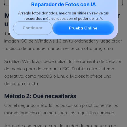
Reparador de Fotos con IA
Método 2: Descargar el ISO y crear
Arregla fotos dañadas, mejora su nitidez y revive tus
recuerdos más valiosos con el poder de la IA.
una unidad USB de arranque
Continuar
Prueba Online
También tienes la opción de descargar el archivo de
imagen ISO de Windows 10 en tu ordenador y luego crear
tu disco de arranque manualmente con otro programa.
Si utiliza Windows, debe utilizar la herramienta de creación
de medios para descargar la ISO. Si utiliza otro sistema
operativo, como macOS o Linux, Microsoft ofrece una
descarga directa.
Método 2: Qué necesitarás
Con el segundo método los pasos son prácticamente los
mismos que con el primero, pero los requisitos cambian.
Antes de comenzar a crear la unidad de arranque en un