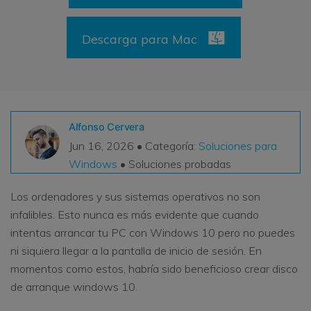
VER TODAS LAS FUNCIONES
Descarga para Mac
search
Recoverit Gratis
Recupera datos perdidos/eliminados gratis
Pruébalo Gratis
Alfonso Cervera
Jun 16, 2026 • Categoría:
Soluciones para
Windows
• Soluciones probadas
Otros Productos
Los ordenadores y sus sistemas operativos no son
Repairit - Reparar Datos
infalibles. Esto nunca es más evidente que cuando
UBackit - Respaldar Datos
intentas arrancar tu PC con Windows 10 pero no puedes
ni siquiera llegar a la pantalla de inicio de sesión. En
momentos como estos, habría sido beneficioso crear disco
de arranque windows 10.