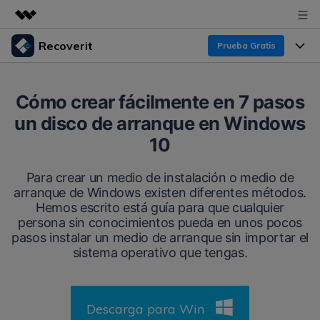
Recoverit
Prueba Gratis
Productos destacados
Creatividad digital con AIGC
Productos
Empresas
Cómo crear fácilmente en 7 pasos
Utilidades
un disco de arranque en Windows
Resumen
Funciones
Recoverit para Windows
Quiénes somos
10
Soluciones
Líder en recuperación para Windows
Recuperar de Unidades
Recursos
Para crear un medio de instalación o medio de
Sala de prensa
Pruébalo Gratis
arranque de Windows existen diferentes métodos.
Recuperar Medios Borrados
Hemos escrito está guía para que cualquier
Por qué Recoverit
Tienda
persona sin conocimientos pueda en unos pocos
Soluciones de Recuperación Exclusivas
Nuevo
pasos instalar un medio de arranque sin importar el
Experto en Recuperación de Datos
sistema operativo que tengas.
Recoverit para Mac
Guía
Recuperar Documentos
Soporte
Recupera datos ilimitados del sistema Mac
Historias de Clientes
Escenarios de Pérdida de Datos
Descarga para Win
Pruébalo Gratis
DESCARGAR
Sign In
Temas Destacados