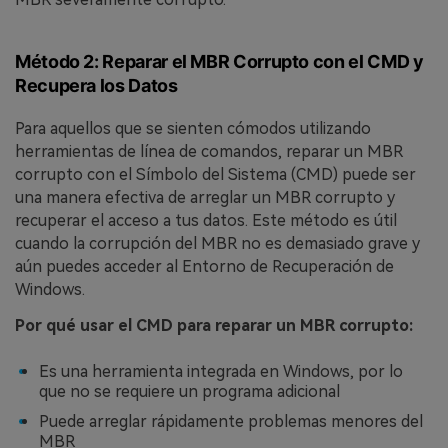
Método 2: Reparar el MBR Corrupto con el CMD y
Recupera los Datos
󠀰Para aquellos que se sienten cómodos utilizando
herramientas de línea de comandos, reparar un MBR
corrupto con el Símbolo del Sistema (CMD) puede ser
una manera efectiva de arreglar un MBR corrupto y
recuperar el acceso a tus datos.󠀲󠀡󠀩󠀣󠀡󠀩󠀣󠀢󠀡󠀳󠀰 Este método es útil
cuando la corrupción del MBR no es demasiado grave y
aún puedes acceder al Entorno de Recuperación de
Windows.󠀲󠀡󠀩󠀣󠀡󠀩󠀣󠀢󠀢󠀳
Por qué usar el CMD para reparar un MBR corrupto:󠀲󠀡󠀩󠀣󠀡󠀩󠀣󠀢󠀣󠀳
Es una herramienta integrada en Windows, por lo
que no se requiere un programa adicional
Puede arreglar rápidamente problemas menores del
MBR