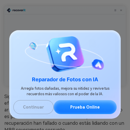
Reparador de Fotos con IA
Arregla fotos dañadas, mejora su nitidez y revive tus
Siguiendo estos pasos, podrás recuperar de manera
recuerdos más valiosos con el poder de la IA.
efectiva los datos perdidos del MBR corrupto sin
arriesgarte a dañar aún más tu disco duro.󠀲󠀡󠀩󠀣󠀡󠀩󠀣󠀡󠀨󠀳󠀰 Este método
Continuar
Prueba Online
es particularmente útil cuando otras opciones de
recuperación han fallado o cuando estás lidiando con un
MBR severamente corrupto.