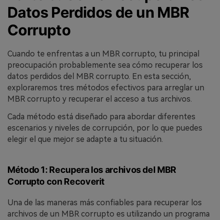
Datos Perdidos de un MBR
Corrupto
Cuando te enfrentas a un MBR corrupto, tu principal
preocupación probablemente sea cómo recuperar los
datos perdidos del MBR corrupto.󠀲󠀡󠀩󠀣󠀡󠀩󠀢󠀨󠀧󠀳󠀰 En esta sección,
exploraremos tres métodos efectivos para arreglar un
MBR corrupto y recuperar el acceso a tus archivos.󠀲󠀡󠀩󠀣󠀡󠀩󠀢󠀨󠀨󠀳
Cada método está diseñado para abordar diferentes
escenarios y niveles de corrupción, por lo que puedes
elegir el que mejor se adapte a tu situación.
Método 1: Recupera los archivos del MBR
Corrupto con Recoverit󠀲󠀡󠀩󠀣󠀡󠀩󠀢󠀦󠀢󠀳
Una de las maneras más confiables para recuperar los
archivos de un MBR corrupto es utilizando un programa