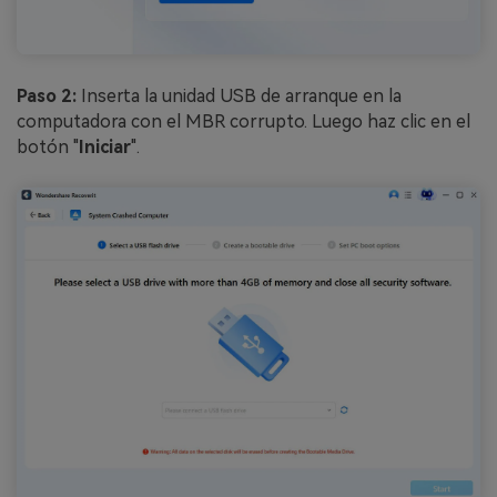
Paso 2:
Inserta la unidad USB de arranque en la
computadora con el MBR corrupto.󠀲󠀡󠀩󠀣󠀡󠀩󠀣󠀠󠀨󠀳󠀰 Luego haz clic en el
botón "
Iniciar
".󠀲󠀡󠀩󠀣󠀡󠀩󠀣󠀠󠀩