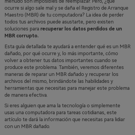
menudo son imposibles de reemplazar.󠀲󠀡󠀩󠀣󠀡󠀩󠀢󠀥󠀢󠀳󠀰 Pero, ¿qué
ocurre si algo sale mal y se daña el Registro de Arranque
Maestro (MBR) de tu computadora? La idea de perder
todos tus archivos puede asustarte, pero existen
soluciones para
recuperar los datos perdidos de un
MBR corrupto.
Esta guía detallada te ayudará a entender qué es un MBR
dañado, por qué ocurre y, lo más importante, cómo
volver a obtener tus datos importantes cuando se
produce este problema.󠀲󠀡󠀩󠀣󠀡󠀩󠀢󠀥󠀥󠀳󠀰 También, veremos diferentes
maneras de reparar un MBR dañado y recuperar los
archivos del mismo, brindándote las habilidades y
herramientas que necesitas para manejar este problema
de manera efectiva.󠀲󠀡󠀩󠀣󠀡󠀩󠀢󠀥󠀦󠀳
Si eres alguien que ama la tecnología o simplemente
usas una computadora para tareas cotidianas, este
artículo te dará la información que necesitas para lidiar
con un MBR dañado.󠀲󠀡󠀩󠀣󠀡󠀩󠀢󠀥󠀧󠀳