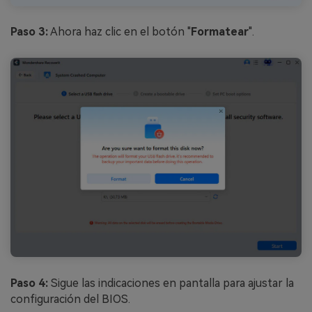
Paso 3:
Ahora haz clic en el botón "
Formatear
".󠀲󠀡󠀩󠀣󠀡󠀩󠀣󠀡󠀡
Paso 4:
Sigue las indicaciones en pantalla para ajustar la
configuración del BIOS.󠀲󠀡󠀩󠀣󠀡󠀩󠀣󠀡󠀣