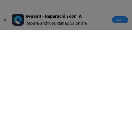
Repairit - Reparación con IA
abrir
Repara archivos dañados online.
Productos
Wondershare
Explorar IA
Centro de soporte