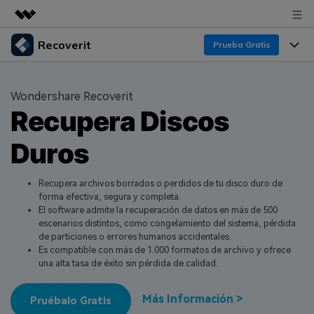
Recoverit
Productos destacados
Prueba Gratis
Creatividad digital con AIGC
Productos
Empresas
Utilidades
Wondershare Recoverit
Resumen
Recupera Discos
Funciones
Quiénes somos
Soluciones
Recoverit para Windows
Duros
Recuperar de Unidades
Recursos
Sala de prensa
Líder en recuperación para Windows
Recuperar Medios Borrados
Pruébalo Gratis
Recupera archivos borrados o perdidos de tu disco duro de
Tienda
Por qué Recoverit
forma efectiva, segura y completa.
El software admite la recuperación de datos en más de 500
Soluciones de Recuperación Exclusivas
Nuevo
Experto en Recuperación de Datos
Soporte
Guía
escenarios distintos, como congelamiento del sistema, pérdida
de particiones o errores humanos accidentales.
Recuperar Documentos
Recoverit para Mac
Historias de Clientes
Es compatible con más de 1.000 formatos de archivo y ofrece
una alta tasa de éxito sin pérdida de calidad.
DESCARGAR
Sign In
Recupera datos ilimitados del sistema Mac
Escenarios de Pérdida de Datos
Temas Destacados
Más Información >
Pruébalo Gratis
Pruébalo Gratis