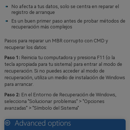
No afecta a tus datos, solo se centra en reparar el
registro de arranque
Es un buen primer paso antes de probar métodos de
recuperación más complejos
Pasos para reparar un MBR corrupto con CMD y
recuperar los datos:󠀲󠀡󠀩󠀣󠀡󠀩󠀣󠀢󠀨󠀳
Paso 1:
Reinicia tu computadora y presiona F11 (o la
tecla apropiada para tu sistema) para entrar al modo de
recuperación.󠀲󠀡󠀩󠀣󠀡󠀩󠀣󠀢󠀩󠀳󠀰 Si no puedes acceder al modo de
recuperación, utiliza un medio de instalación de Windows
para arrancar󠀲󠀡󠀩󠀣󠀡󠀩󠀣󠀣󠀣󠀠󠀳.
Paso 2:
En el Entorno de Recuperación de Windows,
selecciona "Solucionar problemas" > "Opciones
avanzadas" > "Símbolo del Sistema"󠀲󠀡󠀩󠀣󠀡󠀩󠀣󠀣󠀡󠀳