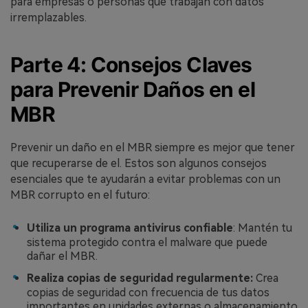
para empresas o personas que trabajan con datos
irremplazables.
Parte 4: Consejos Claves
para Prevenir Daños en el
MBR
Prevenir un daño en el MBR siempre es mejor que tener
que recuperarse de el. Estos son algunos consejos
esenciales que te ayudarán a evitar problemas con un
MBR corrupto en el futuro:󠀲󠀡󠀩󠀣󠀡󠀩󠀣󠀦󠀠󠀳
Utiliza un programa antivirus confiable
: Mantén tu
sistema protegido contra el malware que puede
dañar el MBR.󠀲󠀡󠀩󠀣󠀡󠀩󠀣󠀦󠀡󠀳
Realiza copias de seguridad regularmente:
Crea
copias de seguridad con frecuencia de tus datos
importantes en unidades externas o almacenamiento