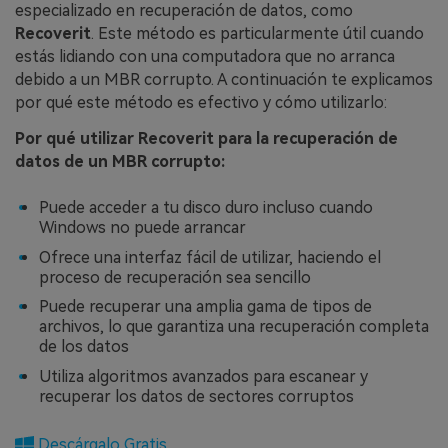
especializado en recuperación de datos, como
Recoverit
.󠀲󠀡󠀩󠀣󠀡󠀩󠀢󠀩󠀡󠀳󠀰 Este método es particularmente útil cuando
estás lidiando con una computadora que no arranca
debido a un MBR corrupto.󠀲󠀡󠀩󠀣󠀡󠀩󠀢󠀩󠀢󠀳󠀰 A continuación te explicamos
por qué este método es efectivo y cómo utilizarlo:󠀲󠀡󠀩󠀣󠀡󠀩󠀢󠀩󠀣󠀳
Por qué utilizar Recoverit para la recuperación de
datos de un MBR corrupto:󠀲󠀡󠀩󠀣󠀡󠀩󠀢󠀩󠀤󠀳
Puede acceder a tu disco duro incluso cuando
Windows no puede arrancar
Ofrece una interfaz fácil de utilizar, haciendo el
proceso de recuperación sea sencillo
Puede recuperar una amplia gama de tipos de
archivos, lo que garantiza una recuperación completa
de los datos
Utiliza algoritmos avanzados para escanear y
recuperar los datos de sectores corruptos
Descárgalo Gratis