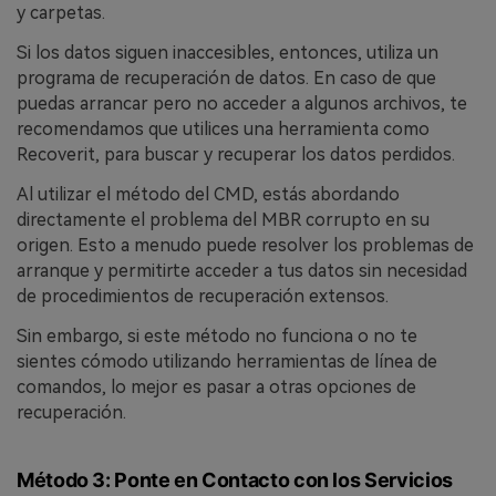
y carpetas󠀲󠀡󠀩󠀣󠀡󠀩󠀣󠀤󠀢󠀳.
Si los datos siguen inaccesibles, entonces, utiliza un
programa de recuperación de datos.󠀲󠀡󠀩󠀣󠀡󠀩󠀣󠀤󠀣󠀳󠀰 En caso de que
puedas arrancar pero no acceder a algunos archivos, te
recomendamos que utilices una herramienta como
Recoverit, para buscar y recuperar los datos perdidos󠀲󠀡󠀩󠀣󠀡󠀩󠀣󠀤󠀤󠀳.
Al utilizar el método del CMD, estás abordando
directamente el problema del MBR corrupto en su
origen.󠀲󠀡󠀩󠀣󠀡󠀩󠀣󠀤󠀥󠀳󠀰 Esto a menudo puede resolver los problemas de
arranque y permitirte acceder a tus datos sin necesidad
de procedimientos de recuperación extensos.󠀲󠀡󠀩󠀣󠀡󠀩󠀣󠀤󠀦󠀳
Sin embargo, si este método no funciona o no te
sientes cómodo utilizando herramientas de línea de
comandos, lo mejor es pasar a otras opciones de
recuperación.󠀲󠀡󠀩󠀣󠀡󠀩󠀣󠀤󠀧󠀳
Método 3: Ponte en Contacto con los Servicios