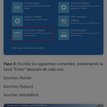
Paso 3:
Escribe los siguientes comandos, presionando la
tecla "Enter" después de cada uno:󠀲󠀡󠀩󠀣󠀡󠀩󠀣󠀣󠀣󠀳
bootrec /fixmbr
bootrec /fixboot
bootrec /rebuildbcd