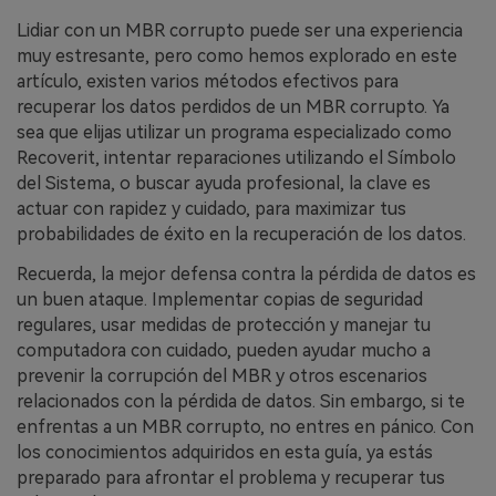
Lidiar con un MBR corrupto puede ser una experiencia
muy estresante, pero como hemos explorado en este
artículo, existen varios métodos efectivos para
recuperar los datos perdidos de un MBR corrupto.󠀲󠀡󠀩󠀣󠀡󠀩󠀣󠀧󠀣󠀳󠀰 Ya
sea que elijas utilizar un programa especializado como
Recoverit, intentar reparaciones utilizando el Símbolo
del Sistema, o buscar ayuda profesional, la clave es
actuar con rapidez y cuidado, para maximizar tus
probabilidades de éxito en la recuperación de los datos.󠀲󠀡󠀩󠀣󠀡󠀩󠀣󠀧󠀤
Recuerda, la mejor defensa contra la pérdida de datos es
un buen ataque.󠀲󠀡󠀩󠀣󠀡󠀩󠀣󠀧󠀥󠀳󠀰 Implementar copias de seguridad
regulares, usar medidas de protección y manejar tu
computadora con cuidado, pueden ayudar mucho a
prevenir la corrupción del MBR y otros escenarios
relacionados con la pérdida de datos.󠀲󠀡󠀩󠀣󠀡󠀩󠀣󠀧󠀦󠀳󠀰 Sin embargo, si te
enfrentas a un MBR corrupto, no entres en pánico.󠀲󠀡󠀩󠀣󠀡󠀩󠀣󠀧󠀧󠀳󠀰 Con
los conocimientos adquiridos en esta guía, ya estás
preparado para afrontar el problema y recuperar tus