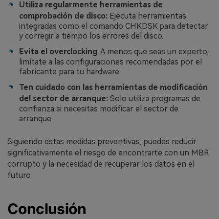
Utiliza regularmente herramientas de
comprobación de disco:
Ejecuta herramientas
integradas como el comando CHKDSK para detectar
y corregir a tiempo los errores del disco.󠀲󠀡󠀩󠀣󠀡󠀩󠀣󠀦󠀨󠀳
Evita el overclocking
: A menos que seas un experto,
limítate a las configuraciones recomendadas por el
fabricante para tu hardware.󠀲󠀡󠀩󠀣󠀡󠀩󠀣󠀦󠀩󠀳
Ten cuidado con las herramientas de modificación
del sector de arranque:
Solo utiliza programas de
confianza si necesitas modificar el sector de
arranque.󠀲󠀡󠀩󠀣󠀡󠀩󠀣󠀧󠀠󠀳
Siguiendo estas medidas preventivas, puedes reducir
significativamente el riesgo de encontrarte con un MBR
corrupto y la necesidad de recuperar los datos en el
futuro.
Conclusión