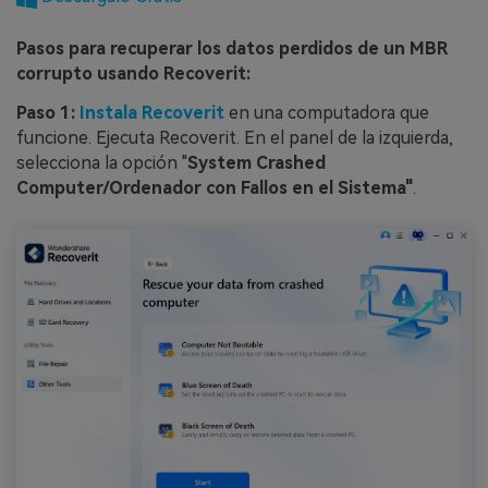
󠀰Pasos para recuperar los datos perdidos de un MBR
corrupto usando Recoverit:󠀲󠀡󠀩󠀣󠀡󠀩󠀣󠀠󠀣󠀳
Paso 1:
Instala Recoverit
en una computadora que
funcione.󠀲󠀡󠀩󠀣󠀡󠀩󠀣󠀠󠀤󠀳󠀰 Ejecuta Recoverit.󠀲󠀡󠀩󠀣󠀡󠀩󠀣󠀠󠀥󠀳󠀰 En el panel de la izquierda,
selecciona la opción "
System Crashed
Computer/Ordenador con Fallos en el Sistema"󠀲󠀡󠀩󠀣󠀡󠀩󠀣󠀠󠀦󠀳
.