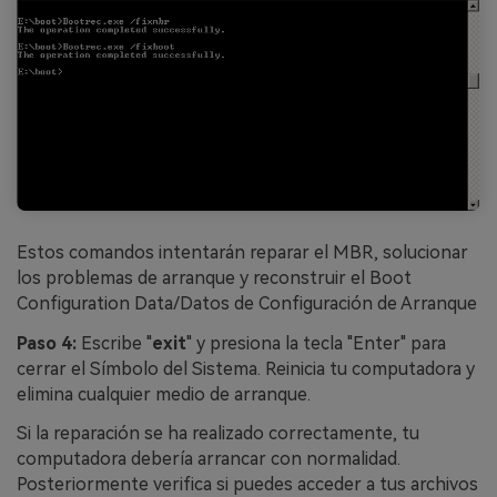
Estos comandos intentarán reparar el MBR, solucionar
los problemas de arranque y reconstruir el Boot
Configuration Data󠀲󠀡󠀩󠀣󠀡󠀩󠀣󠀣󠀨󠀳/Datos de Configuración de Arranque
Paso 4:
Escribe "
exit
" y presiona la tecla "Enter" para
cerrar el Símbolo del Sistema.󠀲󠀡󠀩󠀣󠀡󠀩󠀣󠀣󠀩󠀳 Reinicia tu computadora y
elimina cualquier medio de arranque󠀲󠀡󠀩󠀣󠀡󠀩󠀣󠀤󠀠󠀳.
Si la reparación se ha realizado correctamente, tu
computadora debería arrancar con normalidad.󠀲󠀡󠀩󠀣󠀡󠀩󠀣󠀤󠀡󠀳󠀰
Posteriormente verifica si puedes acceder a tus archivos