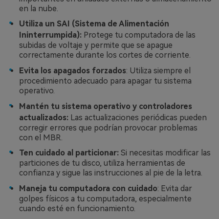
en la nube.󠀲󠀡󠀩󠀣󠀡󠀩󠀣󠀦󠀢󠀳
Utiliza un SAI (Sistema de Alimentación
Ininterrumpida):
Protege tu computadora de las
subidas de voltaje y permite que se apague
correctamente durante los cortes de corriente.󠀲󠀡󠀩󠀣󠀡󠀩󠀣󠀦󠀣󠀳
Evita los apagados forzados
: Utiliza siempre el
procedimiento adecuado para apagar tu sistema
operativo.󠀲󠀡󠀩󠀣󠀡󠀩󠀣󠀦󠀤󠀳
Mantén tu sistema operativo y controladores
actualizados:
Las actualizaciones periódicas pueden
corregir errores que podrían provocar problemas
con el MBR.󠀲󠀡󠀩󠀣󠀡󠀩󠀣󠀦󠀥󠀳
Ten cuidado al particionar:
Si necesitas modificar las
particiones de tu disco, utiliza herramientas de
confianza y sigue las instrucciones al pie de la letra.󠀲󠀡󠀩󠀣󠀡󠀩󠀣󠀦󠀦󠀳
Maneja tu computadora con cuidado
: Evita dar
golpes físicos a tu computadora, especialmente
cuando esté en funcionamiento.󠀲󠀡󠀩󠀣󠀡󠀩󠀣󠀦󠀧󠀳