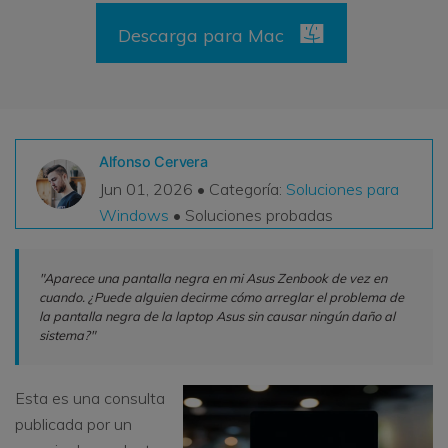
VER TODAS LAS FUNCIONES
Descarga para Mac
search
Recoverit Gratis
Recupera datos perdidos/eliminados gratis
Pruébalo Gratis
Alfonso Cervera
Jun 01, 2026 • Categoría:
Soluciones para
Windows
• Soluciones probadas
Otros Productos
"Aparece una pantalla negra en mi Asus Zenbook de vez en
Repairit - Reparar Datos
cuando. ¿Puede alguien decirme cómo arreglar el problema de
UBackit - Respaldar Datos
la pantalla negra de la laptop Asus sin causar ningún daño al
sistema?"
Esta es una consulta
publicada por un