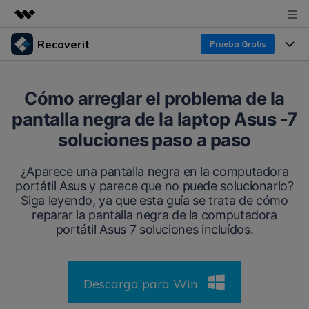
Recoverit
Prueba Gratis
Productos destacados
Creatividad digital con AIGC
Productos
Empresas
Cómo arreglar el problema de la
Utilidades
pantalla negra de la laptop Asus -7
Resumen
Funciones
Recoverit para Windows
Quiénes somos
soluciones paso a paso
Soluciones
Líder en recuperación para Windows
Recuperar de Unidades
Recursos
¿Aparece una pantalla negra en la computadora
Sala de prensa
Pruébalo Gratis
portátil Asus y parece que no puede solucionarlo?
Recuperar Medios Borrados
Siga leyendo, ya que esta guía se trata de cómo
Por qué Recoverit
Tienda
reparar la pantalla negra de la computadora
Soluciones de Recuperación Exclusivas
Nuevo
portátil Asus 7 soluciones incluídos.
Experto en Recuperación de Datos
Recoverit para Mac
Guía
Recuperar Documentos
Soporte
Recupera datos ilimitados del sistema Mac
Historias de Clientes
Descarga para Win
Escenarios de Pérdida de Datos
Pruébalo Gratis
DESCARGAR
Sign In
Temas Destacados