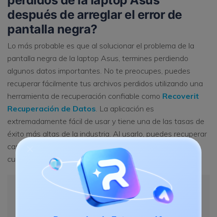
después de arreglar el error de
pantalla negra?
Lo más probable es que al solucionar el problema de la
pantalla negra de la laptop Asus, termines perdiendo
algunos datos importantes. No te preocupes, puedes
recuperar fácilmente tus archivos perdidos utilizando una
herramienta de recuperación confiable como
Recoverit
Recuperación de Datos
. La aplicación es
extremadamente fácil de usar y tiene una de las tasas de
éxito más altas de la industria. Al usarlo, puedes recuperar
casi todo tipo de contenido y restaurar tus archivos en
cualquier ubicación.
Recoverit Recuperación