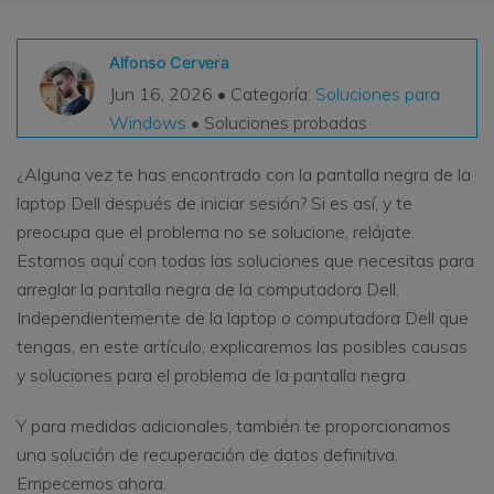
VER TODAS LAS FUNCIONES
Alfonso Cervera
search
Recoverit Gratis
Jun 16, 2026 • Categoría:
Soluciones para
Windows
• Soluciones probadas
Recupera datos perdidos/eliminados gratis
Pruébalo Gratis
¿Alguna vez te has encontrado con la pantalla negra de la
laptop Dell después de iniciar sesión? Si es así, y te
preocupa que el problema no se solucione, relájate.
Estamos aquí con todas las soluciones que necesitas para
Otros Productos
arreglar la pantalla negra de la computadora Dell.
Repairit - Reparar Datos
Independientemente de la laptop o computadora Dell que
UBackit - Respaldar Datos
tengas, en este artículo, explicaremos las posibles causas
y soluciones para el problema de la pantalla negra.
Y para medidas adicionales, también te proporcionamos
una solución de recuperación de datos definitiva.
Empecemos ahora.