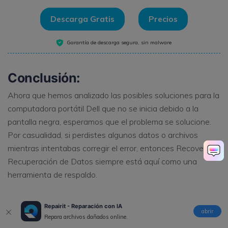
Descarga Gratis
Precios
Garantía de descarga segura, sin malware
Conclusión:
Ahora que hemos analizado las posibles soluciones para la
computadora portátil Dell que no se inicia debido a la
pantalla negra, esperamos que el problema se solucione.
Por casualidad, si perdistes algunos datos o archivos
mientras intentabas corregir el error, entonces Recoverit
Recuperación de Datos siempre está aquí como una
herramienta de respaldo.
Las personas también preguntan
Repairit - Reparación con IA
abrir
Repara archivos dañados online.