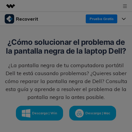
Recoverit
Prueba Gratis
Productos destacados
Creatividad digital con AIGC
Productos
Empresas
¿Cómo solucionar el problema de
Utilidades
la pantalla negra de la laptop Dell?
Resumen
Funciones
Recoverit para Windows
Quiénes somos
Soluciones
¿La pantalla negra de tu computadora portátil
Líder en recuperación para Windows
Recuperar de Unidades
Recursos
Dell te está causando problemas? ¿Quieres saber
Sala de prensa
Pruébalo Gratis
Recuperar Medios Borrados
cómo reparar la pantalla negra de Dell? Consulta
esta guía y aprende a resolver el problema de la
Por qué Recoverit
Tienda
Soluciones de Recuperación Exclusivas
Nuevo
pantalla negra lo antes posible.
Experto en Recuperación de Datos
Recoverit para Mac
Guía
Recuperar Documentos
Soporte
Descarga | Win
Descarga | Mac
Recupera datos ilimitados del sistema Mac
Historias de Clientes
Escenarios de Pérdida de Datos
Pruébalo Gratis
DESCARGAR
Sign In
Temas Destacados