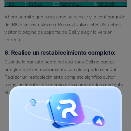
Ahora permite que tu sistema se reinicie y la configuración
del BIOS se restablecerá. Para actualizar el BIOS, debes
visitar la página de soporte de Dell y elegir la versión
correcta.
6: Realice un restablecimiento completo:
Cuando la pantalla negra del escritorio Dell no parece
arreglarse, el restablecimiento completo podría ser útil.
Realizar un restablecimiento completo significa quitar
todas las fuentes de energía de la computadora portátil y
reiniciarla. Los pasos son simples:
Apaga la computadora portátil con el botón de
encendido y retira todos los dispositivos periféricos
conectados a ella.