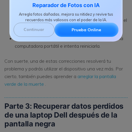
Retira el adaptador de corriente y la batería de la
Reparador de Fotos con IA
computadora portátil.
Arregla fotos dañadas, mejora su nitidez y revive tus
Para agotar la batería restante, manten presionado el
recuerdos más valiosos con el poder de la IA.
botón de encendido durante un minuto.
Continuar
Prueba Online
Ahora vuelve a conectar la batería y el cargador a la
computadora portátil e intenta reiniciarla.
Con suerte, una de estas correcciones resolverá tu
problema y podrás utilizar el dispositivo una vez más. Por
cierto, también puedes aprender a
arreglar la pantalla
verde de la muerte
.
Parte 3: Recuperar datos perdidos
de una laptop Dell después de la
pantalla negra