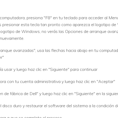
a computadora, presiona "F8" en tu teclado para acceder al Me
presionar esta tecla tan pronto como aparezca el logotipo de 
logotipo de Windows, no verás las Opciones de arranque avanzad
 nuevamente.
anque avanzadas", usa las flechas hacia abajo en tu computad
er"
ía usar y luego haz clic en "Siguiente" para continuar
ora con tu cuenta administrativa y luego haz clic en "Aceptar"
 de fábrica de Dell" y luego haz clic en "Siguiente" en la siguie
l disco duro y restaurar el software del sistema a la condición de 
pera a que se complete el proceso.