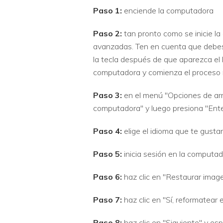
Paso 1:
enciende la computadora
Paso 2:
tan pronto como se inicie l
avanzadas. Ten en cuenta que debes 
la tecla después de que aparezca el 
computadora y comienza el proceso
Paso 3:
en el menú "Opciones de arr
computadora" y luego presiona "Ent
Paso 4:
elige el idioma que te gustar
Paso 5:
inicia sesión en la computad
Paso 6:
haz clic en "Restaurar imagen
Paso 7:
haz clic en "Sí, reformatear e
Paso 8:
haz clic en "Siguiente" y es