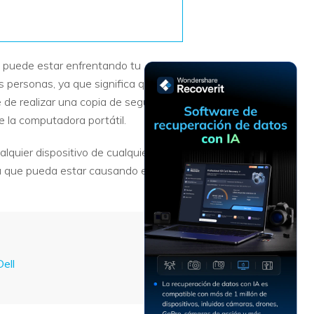
Recuperar
Escenarios de Pérdida
Documentos
de Datos
Recuperar
Recuperar
Recuperar
Recuperar
e puede estar enfrentando tu
Excel
Word
Sistema
Datos
 personas, ya que significa que
Windows
Borrados
Recuperar
Recuperar
e de realizar una copia de seguridad
ZIP
PPT
Recuperar
Recuperar
e la computadora portátil.
Datos
Post-Reset
Recuperar
Recuperar
Formateados
lquier dispositivo de cualquier tipo
Email
PDF
Recuperar
iva que pueda estar causando el
Recuperar
Disco RAW
Disco Dañado
Recuperar
datos en
ell
RAID
Nuevo