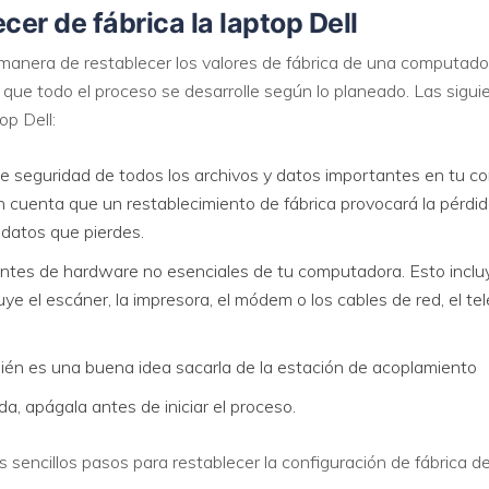
cer de fábrica la laptop Dell
VER TODAS LAS FUNCIONES
manera de restablecer los valores de fábrica de una computador
que todo el proceso se desarrolle según lo planeado. Las sigui
op Dell:
 seguridad de todos los archivos y datos importantes en tu co
n cuenta que un restablecimiento de fábrica provocará la pérdi
 datos que pierdes.
es de hardware no esenciales de tu computadora. Esto incluy
e el escáner, la impresora, el módem o los cables de red, el telé
bién es una buena idea sacarla de la estación de acoplamiento
a, apágala antes de iniciar el proceso.
 sencillos pasos para restablecer la configuración de fábrica d