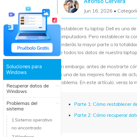
Alfonso Cervera
Recuperar Datos de Linux
Jun 16, 2026 • Categorí
Recuperar Datos de NAS
Restablecer tu laptop Dell es una d
computadora. Pero restablecer la com
perderás la mayor parte o la totalida
de todos los datos de nuestra laptop 
Soluciones para
Sin embargo, antes de mostrarte cómo 
Windows
es una de las mejores formas de actua
problema. En este artículo, veras la
Recuperar datos de
Windows
Problemas del
Parte 1: Cómo restablecer de 
sistema
Parte 2: Cómo recuperar dato
1.Sistema operativo
no encontrado
2.Windows