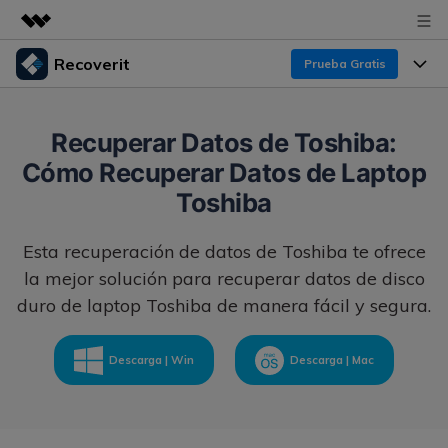
Recoverit
Prueba Gratis
Productos destacados
Creatividad digital con AIGC
Productos
Empresas
Recuperar Datos de Toshiba:
Utilidades
Cómo Recuperar Datos de Laptop
Resumen
Funciones
Recoverit para Windows
Quiénes somos
Toshiba
Soluciones
Líder en recuperación para Windows
Recuperar de Unidades
Recursos
Esta recuperación de datos de Toshiba te ofrece
Sala de prensa
Pruébalo Gratis
Recuperar Medios Borrados
la mejor solución para recuperar datos de disco
Por qué Recoverit
duro de laptop Toshiba de manera fácil y segura.
Tienda
Soluciones de Recuperación Exclusivas
Nuevo
Experto en Recuperación de Datos
Recoverit para Mac
Guía
Descarga | Win
Descarga | Mac
Recuperar Documentos
Soporte
Recupera datos ilimitados del sistema Mac
Historias de Clientes
Escenarios de Pérdida de Datos
Pruébalo Gratis
DESCARGAR
Sign In
Temas Destacados