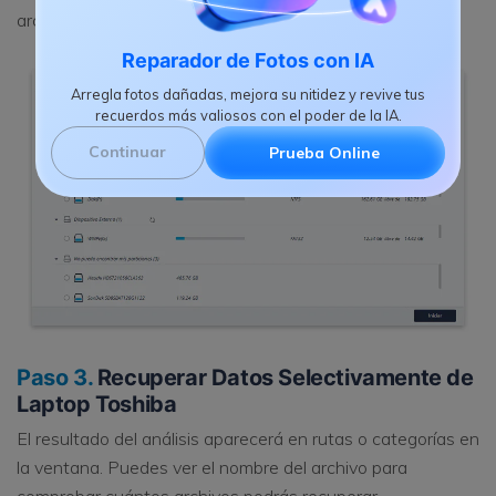
archivos después de finalizar el análisis rápido.
Reparador de Fotos con IA
Arregla fotos dañadas, mejora su nitidez y revive tus
recuerdos más valiosos con el poder de la IA.
Continuar
Prueba Online
Paso 3.
Recuperar Datos Selectivamente de
Laptop Toshiba
El resultado del análisis aparecerá en rutas o categorías en
la ventana. Puedes ver el nombre del archivo para