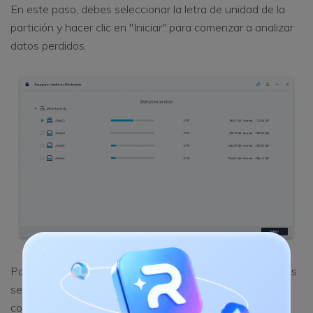
En este paso, debes seleccionar la letra de unidad de la
partición y hacer clic en "Iniciar" para comenzar a analizar
datos perdidos.
Para
recuperar datos de un disco duro formateado
, debes
seleccionar la opción "Recuperación Completa" para
comenzar un análisis profundo si no encuentras ningún