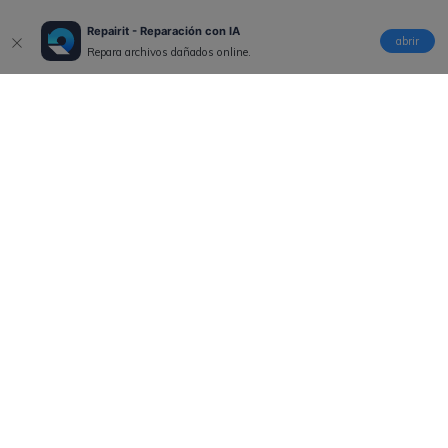
Repairit - Reparación con IA
abrir
Repara archivos dañados online.
Productos
Wondershare
Explorar IA
Centro de soporte