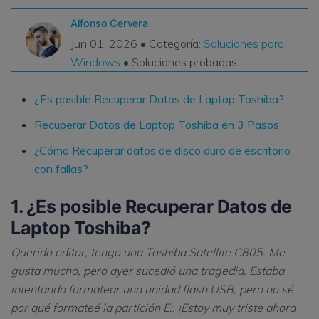
VER TODAS LAS FUNCIONES
Alfonso Cervera
Jun 01, 2026 • Categoría:
Soluciones para
search
Recoverit Gratis
Windows
• Soluciones probadas
Recupera datos perdidos/eliminados gratis
¿Es posible Recuperar Datos de Laptop Toshiba?
Pruébalo Gratis
Recuperar Datos de Laptop Toshiba en 3 Pasos
¿Cómo Recuperar datos de disco duro de escritorio
con fallas?
Otros Productos
1. ¿Es posible Recuperar Datos de
Repairit - Reparar Datos
UBackit - Respaldar Datos
Laptop Toshiba?
Querido editor, tengo una Toshiba Satellite C805. Me
gusta mucho, pero ayer sucedió una tragedia. Estaba
intentando formatear una unidad flash USB, pero no sé
por qué formateé la partición E:. ¡Estoy muy triste ahora