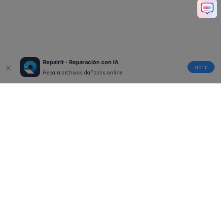
Repairit - Reparación con IA
abrir
Repara archivos dañados online.
Productos
Wondershare
Explorar IA
Centro de soporte