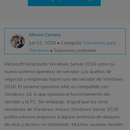
VER TODAS LAS FUNCIONES
search
Recoverit Gratis
Recupera datos perdidos/eliminados gratis
Alfonso Cervera
Jun 01, 2026 • Categoría:
Soluciones para
Pruébalo Gratis
Windows
• Soluciones probadas
Microsoft ha lanzado Windows Server 2016 como su
nuevo sistema operativo de servidor. Los dueños de
Otros Productos
negocios y empresas hacen uso del servidor de Windows
Repairit - Reparar Datos
2016. El sistema operativo Mac es compatible con
UBackit - Respaldar Datos
Windows 10, lo que optimiza el funcionamiento del
servidor y la PC. Sin embargo, al igual que los otros
servidores de Windows, incluso Windows Server 2016
podría volverse propenso a alguna amenaza de ataques
de virus y acceso no autorizado. Muchos usuarios tienden