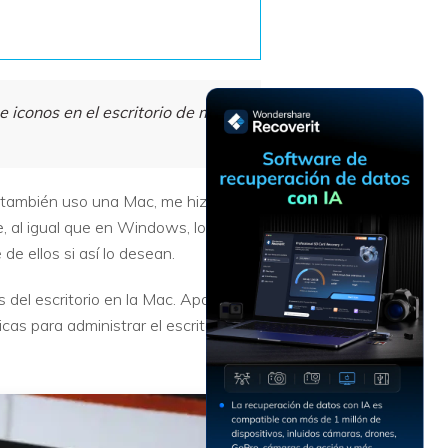
Recuperar
Escenarios de Pérdida
Documentos
de Datos
Recuperar
Recuperar
Recuperar
Recuperar
Excel
Word
Sistema
Datos
 iconos en el escritorio de mi
Windows
Borrados
Recuperar
Recuperar
ZIP
PPT
Recuperar
Recuperar
Datos
Post-Reset
 también uso una Mac, me hizo
Recuperar
Recuperar
Formateados
, al igual que en Windows, los
Email
PDF
Recuperar
e ellos si así lo desean.
Recuperar
Disco RAW
Disco Dañado
del escritorio en la Mac. Aparte de
cas para administrar el escritorio de
Recuperar
datos en
RAID
Nuevo