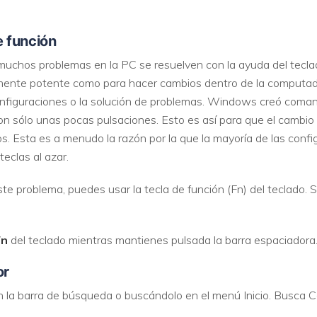
de función
uchos problemas en la PC se resuelven con la ayuda del tecla
emente potente como para hacer cambios dentro de la computador
onfiguraciones o la solución de problemas. Windows creó coman
on sólo unas pocas pulsaciones. Esto es así para que el cambio
os. Esta es a menudo la razón por la que la mayoría de las conf
eclas al azar.
ste problema, puedes usar la tecla de función (Fn) del teclado
Fn
del teclado mientras mantienes pulsada la barra espaciadora
or
n la barra de búsqueda o buscándolo en el menú Inicio. Busca C