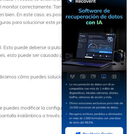
Recuperar
Escenarios de Pérdida
el monitor correctamente. También
Documentos
de Datos
n bien. En este caso, es posible que
Recuperar
Recuperar
Recuperar
Recuperar
eguras para solucionar este problema.
Excel
Word
Sistema
Datos
Windows
Borrados
Recuperar
Recuperar
tal. Esto puede deberse a pulsaciones
ZIP
PPT
Recuperar
Recuperar
ones, esto puede ser causado por
Datos
Post-Reset
Recuperar
Recuperar
Formateados
Email
PDF
Recuperar
indicamos cómo puedes solucionar los
Recuperar
Disco RAW
Disco Dañado
Recuperar
e puedes modificar la configuración
datos en
RAID
pantalla inalámbrica a través de esta
Nuevo