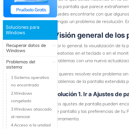
una pantalla que parece extrañamente
Recuperar Datos de Linux
puedes encontrarte con que algunos 
Recuperar Datos de NAS
tengas un problema de resolución. En
Soluciones para
Windows
Visión general de los
Recuperar datos de
Por lo general, la visualización de l
Windows
aleatorias en el teclado o en el mon
problemas con una nueva actualizaci
Problemas del
sistema
Si quieres resolver este problema si
1.Sistema operativo
problemas de la pantalla extendida
no encontrado
2.Windows
Solución 1. Ir a Ajustes de p
congelado
Los ajustes de pantalla pueden enco
3.Windows atascado
de pantalla y las preferencias de tu
al reiniciar
herramienta.
4.Acceso a la unidad