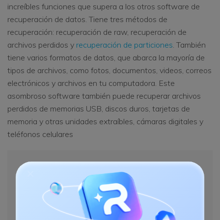
increíbles funciones que supera a los otros software de
recuperación de datos. Tiene tres métodos de
recuperación: recuperación de raw, recuperación de
archivos perdidos y
recuperación de particiones
. También
tiene varios formatos de datos, que abarca la mayoría de
tipos de archivos, como fotos, documentos, videos, correos
electrónicos y archivos en tu computadora. Este
asombroso software también puede recuperar archivos
perdidos de memorias USB, discos duros, tarjetas de
memoria y otras unidades extraíbles, cámaras digitales y
teléfonos celulares
Recoverit -
El Mejor
Software para Recuperar