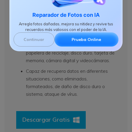
Fotos de Cámara Digital
Reparador de Fotos con IA
Recupera los datos perdidos o borrados,
Arregla fotos dañadas, mejora su nitidez y revive tus
como archivos, fotos, audio, musica,
recuerdos más valiosos con el poder de la IA.
correos efectica y seguramente.
Continuar
Prueba Online
Soporta recuperación de datos de USB,
papelera de reciclaje, disco duro, tarjeta de
memoria, cámara digital y videocámaras.
Capaz de recupera datos en diferentes
situaciones, como eliminados,
formateados, de daño de disco duro o
sistema, ataque de vírus.
Descargar Gratis