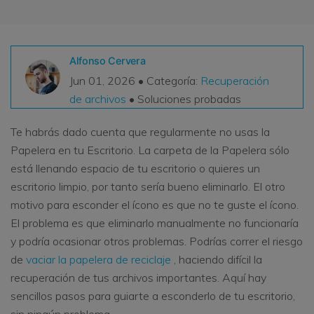
VER TODAS LAS FUNCIONES
search
Recoverit Gratis
Alfonso Cervera
Recupera datos perdidos/eliminados gratis
Jun 01, 2026 • Categoría:
Recuperación
de archivos
• Soluciones probadas
Pruébalo Gratis
Te habrás dado cuenta que regularmente no usas la
Papelera en tu Escritorio. La carpeta de la Papelera sólo
está llenando espacio de tu escritorio o quieres un
Otros Productos
escritorio limpio, por tanto sería bueno eliminarlo. El otro
Repairit - Reparar Datos
motivo para esconder el ícono es que no te guste el ícono.
UBackit - Respaldar Datos
El problema es que eliminarlo manualmente no funcionaría
y podría ocasionar otros problemas. Podrías correr el riesgo
de
vaciar la papelera de reciclaje
, haciendo difícil la
recuperación de tus archivos importantes. Aquí hay
sencillos pasos para guiarte a esconderlo de tu escritorio,
sin ningún problema.