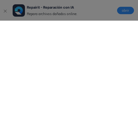
Repairit - Reparación con IA
abrir
Repara archivos dañados online.
Productos
Wondershare
Explorar IA
Centro de soporte