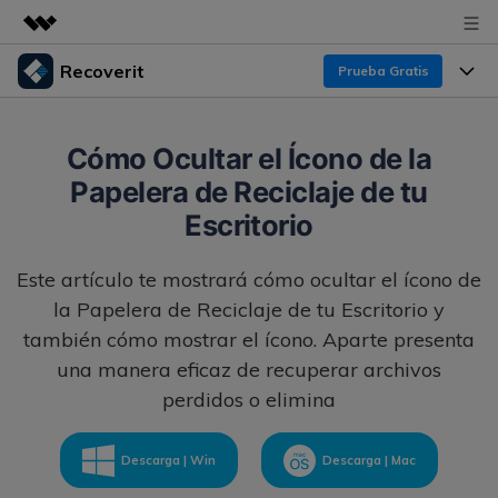
Recoverit
Prueba Gratis
Productos destacados
Creatividad digital con AIGC
Productos
Empresas
Cómo Ocultar el Ícono de la
Utilidades
Papelera de Reciclaje de tu
Resumen
Funciones
Recoverit para Windows
Quiénes somos
Escritorio
Soluciones
Líder en recuperación para Windows
Recuperar de Unidades
Recursos
Este artículo te mostrará cómo ocultar el ícono de
Sala de prensa
Pruébalo Gratis
Recuperar Medios Borrados
la Papelera de Reciclaje de tu Escritorio y
Por qué Recoverit
también cómo mostrar el ícono. Aparte presenta
Tienda
Soluciones de Recuperación Exclusivas
Nuevo
una manera eficaz de recuperar archivos
Experto en Recuperación de Datos
perdidos o elimina
Recoverit para Mac
Guía
Recuperar Documentos
Soporte
Recupera datos ilimitados del sistema Mac
Historias de Clientes
Escenarios de Pérdida de Datos
Descarga | Win
Descarga | Mac
Pruébalo Gratis
DESCARGAR
Sign In
Temas Destacados