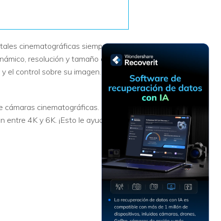
Recuperar
Escenarios de Pérdida
Documentos
de Datos
Recuperar
Recuperar
Recuperar
Recuperar
itales cinematográficas siempre
Excel
Word
Sistema
Datos
inámico, resolución y tamaño de
Windows
Borrados
Recuperar
Recuperar
y el control sobre su imagen.
ZIP
PPT
Recuperar
Recuperar
Datos
Post-Reset
Recuperar
Recuperar
Formateados
 cámaras cinematográficas. Este
Email
PDF
Recuperar
n entre 4K y 6K. ¡Esto le ayudará a
Recuperar
Disco RAW
Disco Dañado
Recuperar
datos en
RAID
Nuevo