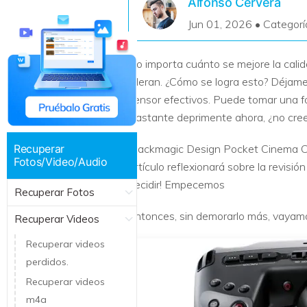
Alfonso Cervera
Recuperar Datos de Linux
Jun 01, 2026 • Categorí
Recuperar Datos de NAS
No importa cuánto se mejore la calid
lideran. ¿Cómo se logra esto? Déjame
sensor efectivos. Puede tomar una fo
Bastante deprimente ahora, ¿no cre
Recuperar
Blackmagic Design Pocket Cinema C
Fotos/Video/Audio
artículo reflexionará sobre la revis
decidir! Empecemos
Recuperar Fotos
Entonces, sin demorarlo más, vayamo
Recuperar Videos
Recuperar videos
perdidos.
Recuperar videos
m4a